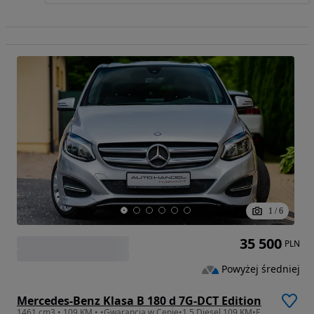
1
/
6
35 500
PLN
Powyżej średniej
Mercedes-Benz Klasa B 180 d 7G-DCT Edition
1461 cm3 • 109 KM • •Gwarancja w Cenie•1.5 Diesel 109 KM•Full Led •Panorama•Skóra•Kamera