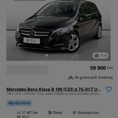
1
/
6
59 900
PLN
W granicach średniej
Mercedes-Benz Klasa B 180 (CDI) d 7G-DCT Urban
1461 cm3 • 109 KM • linia urban reflektory led pod.fotele parktronic Emil Frey Select
Wyróżnione
57 487 km
Diesel
Automatyczna
2017