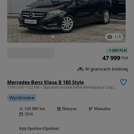
1
/
6
-
1 000 PLN
47 999
PLN
W granicach średniej
Mercedes-Benz Klasa B 180 Style
1595 cm3 • 122 KM • 2kpl.opon Grzane fotele Klimatyzacja Czujniki Navi Bluetooth GWARANCJA
Wyróżnione
126 888 km
Benzyna
Manualna
2016
Kąty Opolskie (Opolskie)