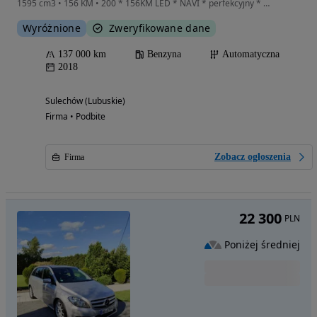
1595 cm3 • 156 KM • 200 * 156KM LED * NAVI * perfekcyjny * GWARANCJA * ZAREJESTROWANY *
Wyróżnione
Zweryfikowane dane
137 000 km
Benzyna
Automatyczna
2018
Sulechów (Lubuskie)
Firma • Podbite
Zobacz ogłoszenia
Firma
22 300
PLN
Poniżej średniej