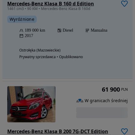
Mercedes-Benz Klasa B 160 d Edition
1461 cm3 • 90 KM • Mercedes-Benz Klasa B 160d
Wyróżnione
189 000 km
Diesel
Manualna
2017
Ostrołęka (Mazowieckie)
Prywatny sprzedawca • Opublikowano
61 900
PLN
W granicach średniej
Mercedes-Benz Klasa B 200 7G-DCT Edition