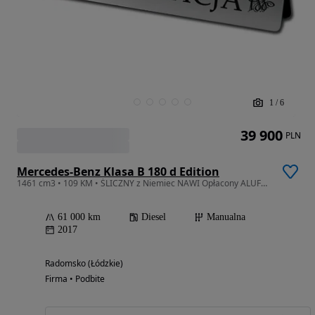
1
/
6
39 900
PLN
Mercedes-Benz Klasa B 180 d Edition
1461 cm3 • 109 KM • ŚLICZNY z Niemiec NAWI Opłacony ALUFELGI 61000km przebiegu
61 000 km
Diesel
Manualna
2017
Radomsko (Łódzkie)
Firma • Podbite