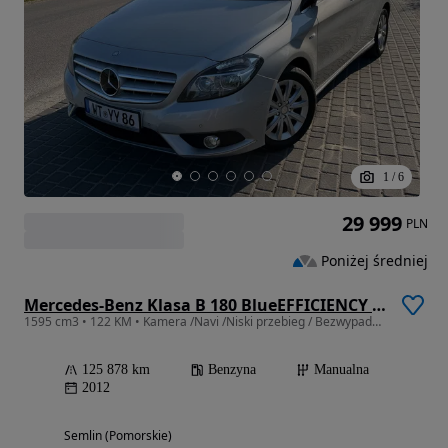
1
/
6
29 999
PLN
Poniżej średniej
Mercedes-Benz Klasa B 180 BlueEFFICIENCY Edition
1595 cm3 • 122 KM • Kamera /Navi /Niski przebieg / Bezwypadkowy /Nowy rozrząd
125 878 km
Benzyna
Manualna
2012
Semlin (Pomorskie)