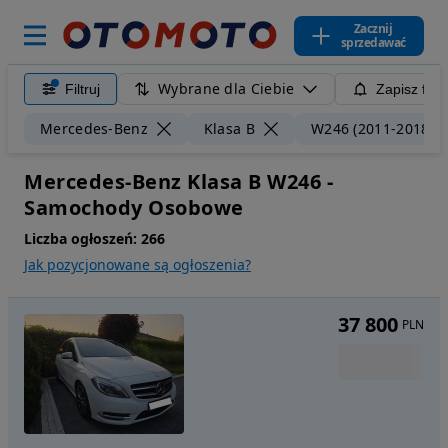
Zacznij
sprzedawać
Wybrane dla Ciebie
Filtruj
Zapisz filt
Mercedes-Benz
Klasa B
W246 (2011-2018)
Mercedes-Benz Klasa B W246 -
Samochody Osobowe
Liczba ogłoszeń:
266
Jak pozycjonowane są ogłoszenia?
37 800
PLN