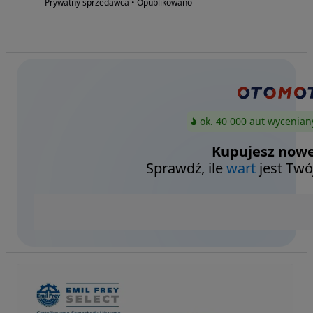
Prywatny sprzedawca • Opublikowano
ok. 40 000 aut wycenian
Kupujesz nowe
Sprawdź, ile
wart
jest Twó