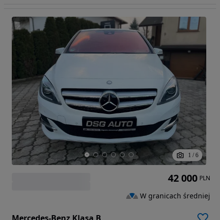
1
/
6
42 000
PLN
W granicach średniej
Mercedes-Benz Klasa B