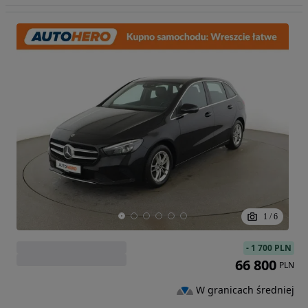
1
/
6
-
1 700 PLN
66 800
PLN
W granicach średniej