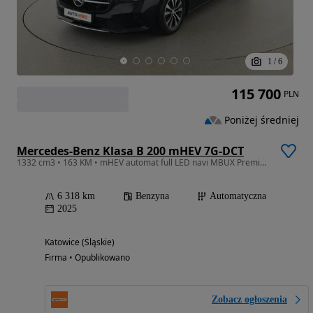
1
/
6
115 700
PLN
Poniżej średniej
Mercedes-Benz Klasa B 200 mHEV 7G-DCT
1332 cm3 • 163 KM • mHEV automat full LED navi MBUX Premium kamera cofania el. klapa grzan
6 318 km
Benzyna
Automatyczna
2025
Katowice (Śląskie)
Firma • Opublikowano
Zobacz ogłoszenia