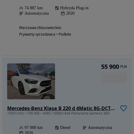
74 887 km
Hybryda Plug-in
Automatyczna
2020
Warszawa (Mazowieckie)
Prywatny sprzedawca • Podbite
55 900
PLN
Mercedes-Benz Klasa B 220 d 4Matic 8G-DCT AMG Line
1950 cm3 • 190 KM • AMG 190km 4x4 Panorama kamera 360
97 000 km
Diesel
Automatyczna
2020