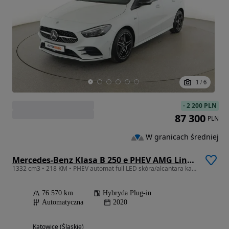
1
/
6
-
2 200 PLN
87 300
PLN
W granicach średniej
Mercedes-Benz Klasa B 250 e PHEV AMG Line 8G-DCT
1332 cm3 • 218 KM • PHEV automat full LED skóra/alcantara kamera i czujniki parkowania grz
76 570 km
Hybryda Plug-in
Automatyczna
2020
Katowice (Śląskie)