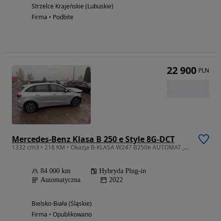
Strzelce Krajeńskie (Lubuskie)
Firma • Podbite
22 900
PLN
Mercedes-Benz Klasa B 250 e Style 8G-DCT
1332 cm3 • 218 KM • Okazja B-KLASA W247 B250e AUTOMAT ,navi 2022R 84k KM
84 000 km
Hybryda Plug-in
Automatyczna
2022
Bielsko-Biała (Śląskie)
Firma • Opublikowano