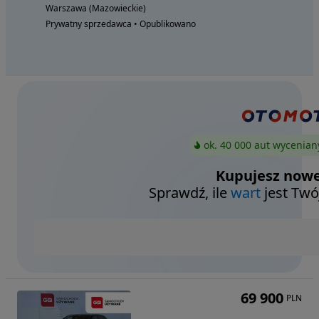
Warszawa (Mazowieckie)
Prywatny sprzedawca • Opublikowano
ok. 40 000 aut wycenian
Kupujesz nowe
Sprawdź, ile
wart
jest Twó
69 900
PLN