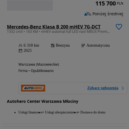
115 700
PLN
Poniżej średniej
Mercedes-Benz Klasa B 200 mHEV 7G-DCT
1332 cm3 • 163 KM • mHEV automat full LED navi MBUX Premium kamera cofania el. klapa grzan
6 318 km
Benzyna
Automatyczna
2025
Warszawa (Mazowieckie)
Firma • Opublikowano
Zobacz ogłoszenia
Autohero Center Warszawa Młociny
Usługi finansowe
Usługi ubezpieczeniowe
Dostawa do domu