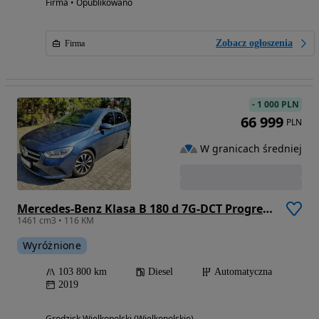
Firma • Opublikowano
Zobacz ogłoszenia
Firma
-
1 000 PLN
66 999
PLN
W granicach średniej
Mercedes-Benz Klasa B 180 d 7G-DCT Progressive
1461 cm3 • 116 KM
Wyróżnione
103 800 km
Diesel
Automatyczna
2019
Grodzisk Wielkopolski (Wielkopolskie)