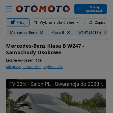
Zacznij
sprzedawać
Wybrane dla Ciebie
Filtruj
Zapisz filt
Mercedes-Benz
Klasa B
W247 (2018-)
Mercedes-Benz Klasa B W247 -
Samochody Osobowe
Liczba ogłoszeń:
109
Jak pozycjonowane są ogłoszenia?