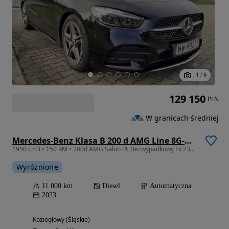
1
/
6
129 150
PLN
W granicach średniej
Mercedes-Benz Klasa B 200 d AMG Line 8G-DCT
1950 cm3 • 150 KM • 200d AMG Salon PL Bezwypadkowy Fv 23% Gwarancja do 2028 netto105000 zł
Wyróżnione
11 000 km
Diesel
Automatyczna
2023
Koziegłowy (Śląskie)