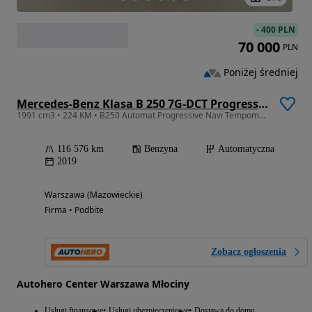
-
400 PLN
70 000
PLN
Poniżej średniej
Mercedes-Benz Klasa B 250 7G-DCT Progressive
1991 cm3 • 224 KM • B250 Automat Progressive Navi Tempomat Grzane Fotele MBUX Kamera LED
116 576 km
Benzyna
Automatyczna
2019
Warszawa (Mazowieckie)
Firma • Podbite
Zobacz ogłoszenia
Autohero Center Warszawa Młociny
Usługi finansowe
Usługi ubezpieczeniowe
Dostawa do domu