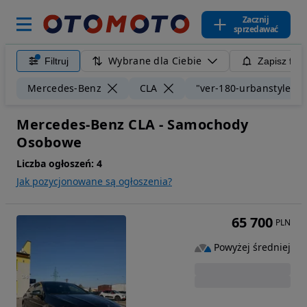
Zacznij
sprzedawać
Wybrane dla Ciebie
Filtruj
Zapisz filt
Mercedes-Benz
CLA
"ver-180-urbanstyle-ed
Mercedes-Benz CLA - Samochody
Osobowe
Liczba ogłoszeń:
4
Jak pozycjonowane są ogłoszenia?
65 700
PLN
Powyżej średniej