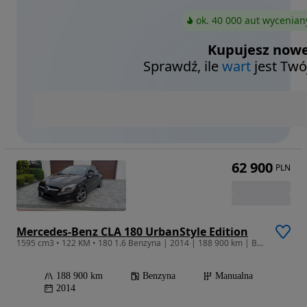
ok. 40 000 aut wycenian
Kupujesz nowe
Sprawdź, ile
wart
jest Twó
62 900
PLN
Mercedes-Benz CLA 180 UrbanStyle Edition
1595 cm3 • 122 KM • 180 1.6 Benzyna | 2014 | 188 900 km | Bezwypadkowy | Zadbany
188 900 km
Benzyna
Manualna
2014