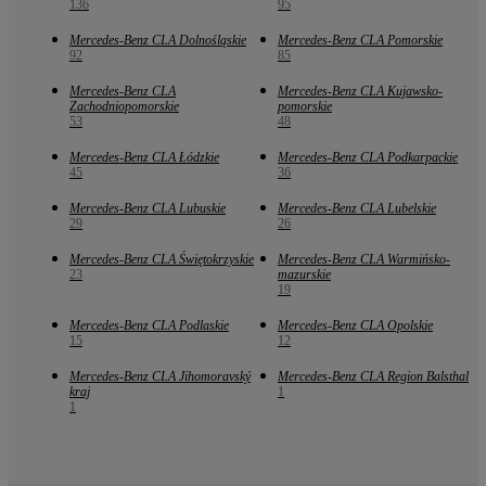
136
95
Mercedes-Benz CLA Dolnośląskie
Mercedes-Benz CLA Pomorskie
92
85
Mercedes-Benz CLA
Mercedes-Benz CLA Kujawsko-
Zachodniopomorskie
pomorskie
53
48
Mercedes-Benz CLA Łódzkie
Mercedes-Benz CLA Podkarpackie
45
36
Mercedes-Benz CLA Lubuskie
Mercedes-Benz CLA Lubelskie
29
26
Mercedes-Benz CLA Świętokrzyskie
Mercedes-Benz CLA Warmińsko-
23
mazurskie
19
Mercedes-Benz CLA Podlaskie
Mercedes-Benz CLA Opolskie
15
12
Mercedes-Benz CLA Jihomoravský
Mercedes-Benz CLA Region Balsthal
kraj
1
1