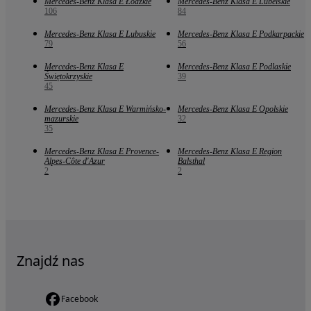
Mercedes-Benz Klasa E Łódzkie
Mercedes-Benz Klasa E Lubelskie
106
84
Mercedes-Benz Klasa E Lubuskie
Mercedes-Benz Klasa E Podkarpackie
79
56
Mercedes-Benz Klasa E
Mercedes-Benz Klasa E Podlaskie
Świętokrzyskie
39
45
Mercedes-Benz Klasa E Warmińsko-
Mercedes-Benz Klasa E Opolskie
mazurskie
32
35
Mercedes-Benz Klasa E Provence-
Mercedes-Benz Klasa E Region
Alpes-Côte d'Azur
Balsthal
2
2
Znajdź nas
Facebook