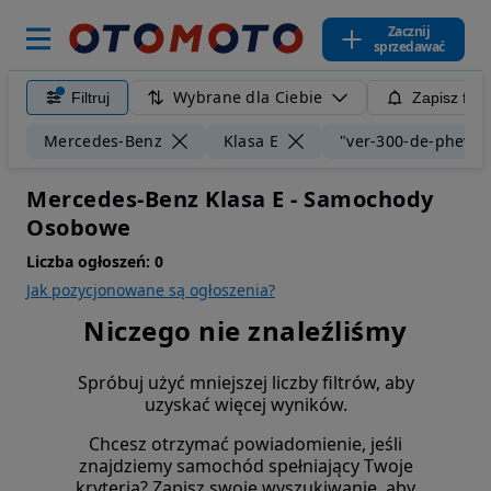
Zacznij
sprzedawać
Wybrane dla Ciebie
Filtruj
Zapisz filt
Mercedes-Benz
Klasa E
"ver-300-de-phev-4
Mercedes-Benz Klasa E - Samochody
Osobowe
Liczba ogłoszeń:
0
Jak pozycjonowane są ogłoszenia?
Niczego nie znaleźliśmy
Spróbuj użyć mniejszej liczby filtrów, aby
uzyskać więcej wyników.
Chcesz otrzymać powiadomienie, jeśli
znajdziemy samochód spełniający Twoje
kryteria? Zapisz swoje wyszukiwanie, aby