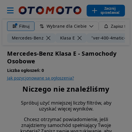
Zacznij
sprzedawać
Wybrane dla Ciebie
Filtruj
Zapisz filt
Mercedes-Benz
Klasa E
"ver-400-4matic-9g
Mercedes-Benz Klasa E - Samochody
Osobowe
Liczba ogłoszeń:
0
Jak pozycjonowane są ogłoszenia?
Niczego nie znaleźliśmy
Spróbuj użyć mniejszej liczby filtrów, aby
uzyskać więcej wyników.
Chcesz otrzymać powiadomienie, jeśli
znajdziemy samochód spełniający Twoje
kryteria? Zapisz swoje wyszukiwanie, aby