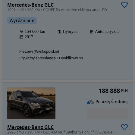
Mercedes-Benz GLC
1991 cm3 • 320 KM • COUPÉ Ils Ambiente el.klapa amg LED
Wyróżnione
154 000 km
Hybryda
Automatyczna
2017
Pleszew (Wielkopolskie)
Prywatny sprzedawca • Opublikowano
188 888
PLN
Poniżej średniej
Mercedes-Benz GLC
2996 cm3 • 390 KM • GLC 43AMG*390kM*Salon Pl*FV 23%-Cena brutto*Bez wypadku!!!