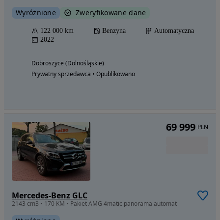
Wyróżnione
Zweryfikowane dane
122 000 km
Benzyna
Automatyczna
2022
Dobroszyce (Dolnośląskie)
Prywatny sprzedawca • Opublikowano
69 999
PLN
Mercedes-Benz GLC
2143 cm3 • 170 KM • Pakiet AMG 4matic panorama automat