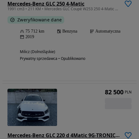
Mercedes-Benz GLC 250 4-Matic
1991 cm3 • 211 KM • Mercedes GLC Coupé W253 250 4-Matic Salon Polska
Zweryfikowane dane
75 712 km
Benzyna
Automatyczna
2019
Milicz (Dolnośląskie)
Prywatny sprzedawca • Opublikowano
82 500
PLN
Mercedes-Benz GLC 220 d 4Matic 9G-TRONIC AMG Line