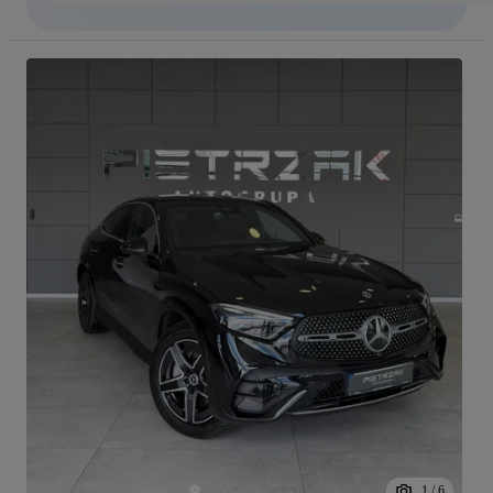
1
/
6