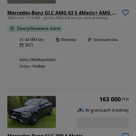
Mercedes-Benz GLC AMG 63 S 4Matic+ AMG Speedshift MCT 9G
3982 cm3 • 510 KM • glc63s AMG,full wersja ,niski przebieg
Zweryfikowane dane
44 000 km
Benzyna
Automatyczna
2021
Kalisz (Wielkopolskie)
Firma • Podbite
163 000
PLN
W granicach średniej
Mercedes-Benz GLC 300 4-Matic