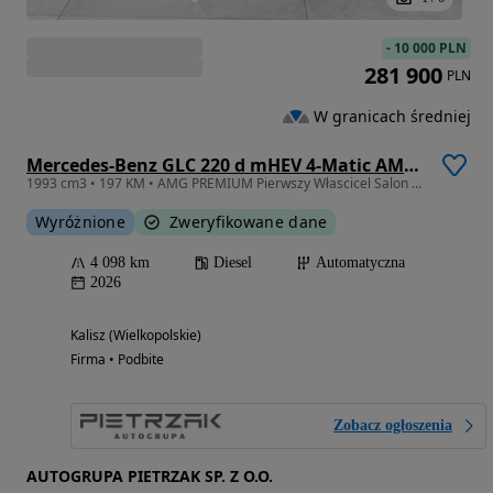
-
10 000 PLN
281 900
PLN
W granicach średniej
Mercedes-Benz GLC 220 d mHEV 4-Matic AMG Line
1993 cm3 • 197 KM • AMG PREMIUM Pierwszy Włascicel Salon Polska FV23% Gotówka Leasing
Wyróżnione
Zweryfikowane dane
4 098 km
Diesel
Automatyczna
2026
Kalisz (Wielkopolskie)
Firma • Podbite
Zobacz ogłoszenia
AUTOGRUPA PIETRZAK SP. Z O.O.