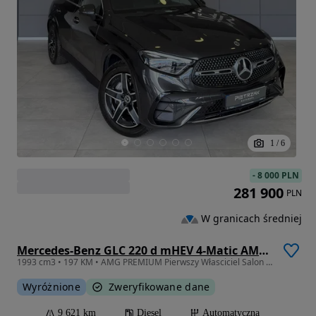
1
/
6
-
8 000 PLN
281 900
PLN
W granicach średniej
Mercedes-Benz GLC 220 d mHEV 4-Matic AMG Line
1993 cm3 • 197 KM • AMG PREMIUM Pierwszy Własciciel Salon Polska FV23% Gotówka Leasing
Wyróżnione
Zweryfikowane dane
9 621 km
Diesel
Automatyczna