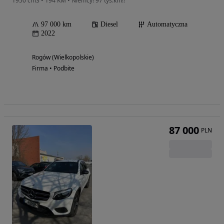
1950 cm3 • 194 KM • Niemcy! 97 tys.km!!
97 000 km
Diesel
Automatyczna
2022
Rogów (Wielkopolskie)
Firma • Podbite
87 000
PLN