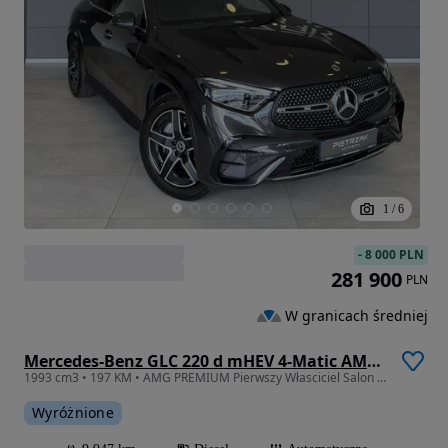
1
/
6
-
8 000 PLN
281 900
PLN
W granicach średniej
Mercedes-Benz GLC 220 d mHEV 4-Matic AMG Line
1993 cm3 • 197 KM • AMG PREMIUM Pierwszy Własciciel Salon Polska FV23% Gotówka Leasing
Wyróżnione