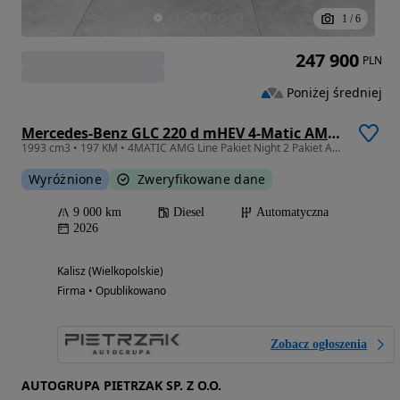
1
/
6
247 900
PLN
Poniżej średniej
Mercedes-Benz GLC 220 d mHEV 4-Matic AMG Line
1993 cm3 • 197 KM • 4MATIC AMG Line Pakiet Night 2 Pakiet Advanced Plus Salon Polska FV2
Wyróżnione
Zweryfikowane dane
9 000 km
Diesel
Automatyczna
2026
Kalisz (Wielkopolskie)
Firma • Opublikowano
Zobacz ogłoszenia
AUTOGRUPA PIETRZAK SP. Z O.O.