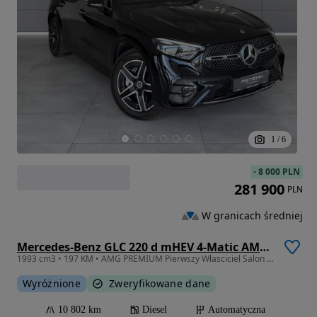
1
/
6
-
8 000 PLN
281 900
PLN
W granicach średniej
Mercedes-Benz GLC 220 d mHEV 4-Matic AMG Line
1993 cm3 • 197 KM • AMG PREMIUM Pierwszy Własciciel Salon Polska FV23% Gotówka Leasing
Wyróżnione
Zweryfikowane dane
10 802 km
Diesel
Automatyczna