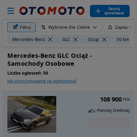
Zacznij
sprzedawać
Wybrane dla Ciebie
Filtruj
Zapisz filt
Mercedes-Benz
GLC
Ociąż
50 km
Mercedes-Benz GLC Ociąż -
Samochody Osobowe
Liczba ogłoszeń:
50
Jak pozycjonowane są ogłoszenia?
108 900
PLN
Poniżej średniej