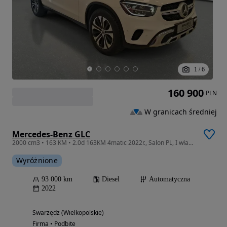
1
/
6
160 900
PLN
W granicach średniej
Mercedes-Benz GLC
2000 cm3 • 163 KM • 2.0d 163KM 4matic 2022r., Salon PL, I właściciel, VAT 23%
Wyróżnione
93 000 km
Diesel
Automatyczna
2022
Swarzędz (Wielkopolskie)
Firma • Podbite