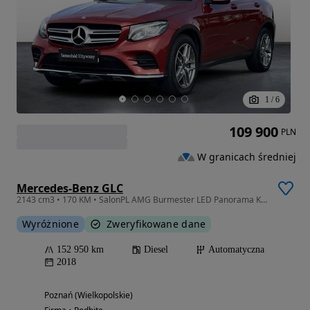
1
/
6
109 900
PLN
W granicach średniej
Mercedes-Benz GLC
2143 cm3 • 170 KM • SalonPL AMG Burmester LED Panorama Kamera Android/CarPlay Hak FV 23%
Wyróżnione
Zweryfikowane dane
152 950 km
Diesel
Automatyczna
2018
Poznań (Wielkopolskie)