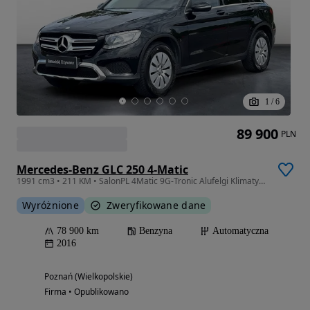
1
/
6
89 900
PLN
Mercedes-Benz GLC 250 4-Matic
1991 cm3 • 211 KM • SalonPL 4Matic 9G-Tronic Alufelgi Klimatyzacja Aut., 2-strefowa ASO
Wyróżnione
Zweryfikowane dane
78 900 km
Benzyna
Automatyczna
2016
Poznań (Wielkopolskie)
Firma • Opublikowano