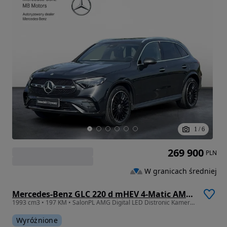
1
/
6
269 900
PLN
W granicach średniej
Mercedes-Benz GLC 220 d mHEV 4-Matic AMG Line
1993 cm3 • 197 KM • SalonPL AMG Digital LED Distronic Kamera 360 Burmester Alu20 Hak VAT
Wyróżnione