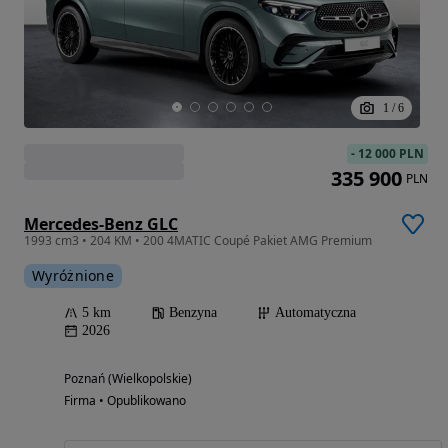
1
/
6
-
12 000 PLN
335 900
PLN
Mercedes-Benz GLC
1993 cm3 • 204 KM • 200 4MATIC Coupé Pakiet AMG Premium
Wyróżnione
5 km
Benzyna
Automatyczna
2026
Poznań (Wielkopolskie)
Firma • Opublikowano