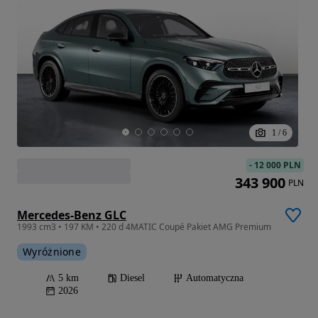
1
/
6
-
12 000 PLN
343 900
PLN
Mercedes-Benz GLC
1993 cm3 • 197 KM • 220 d 4MATIC Coupé Pakiet AMG Premium
Wyróżnione
5 km
Diesel
Automatyczna
2026