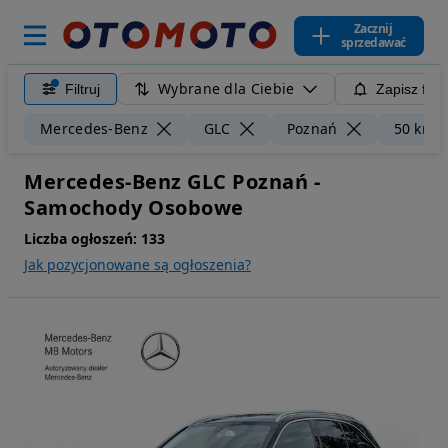
Zacznij
sprzedawać
Wybrane dla Ciebie
Filtruj
Zapisz filt
Mercedes-Benz
GLC
Poznań
50 km
Mercedes-Benz GLC Poznań -
Samochody Osobowe
Liczba ogłoszeń:
133
Jak pozycjonowane są ogłoszenia?