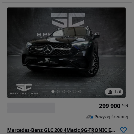
1
/
6
299 900
PLN
Powyżej średniej
Mercedes-Benz GLC 200 4Matic 9G-TRONIC Edition AMG Line