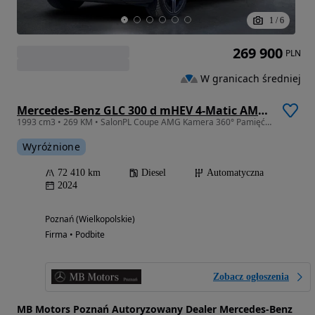
1
/
6
269 900
PLN
W granicach średniej
Mercedes-Benz GLC 300 d mHEV 4-Matic AMG Line
1993 cm3 • 269 KM • SalonPL Coupe AMG Kamera 360° Pamięć foteli CarPlay Android FV Vat23%
Wyróżnione
72 410 km
Diesel
Automatyczna
2024
Poznań (Wielkopolskie)
Firma • Podbite
Zobacz ogłoszenia
MB Motors Poznań Autoryzowany Dealer Mercedes-Benz