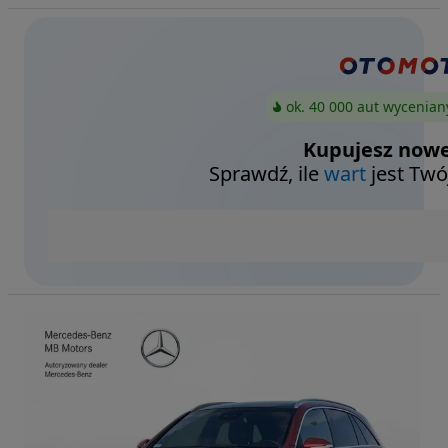
ok. 40 000 aut wycenian
Kupujesz nowe
Sprawdź, ile
wart
jest Twó