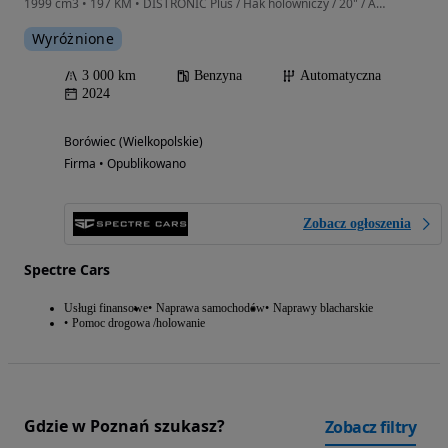
1999 cm3 • 197 KM • DISTRONIC Plus / Hak holowniczy / 20" / AMG Premium / Garancja
Wyróżnione
3 000 km
Benzyna
Automatyczna
2024
Borówiec (Wielkopolskie)
Firma • Opublikowano
Zobacz ogłoszenia
Spectre Cars
Usługi finansowe
Naprawa samochodów
Naprawy blacharskie
Pomoc drogowa /holowanie
Gdzie w Poznań szukasz?
Zobacz filtry