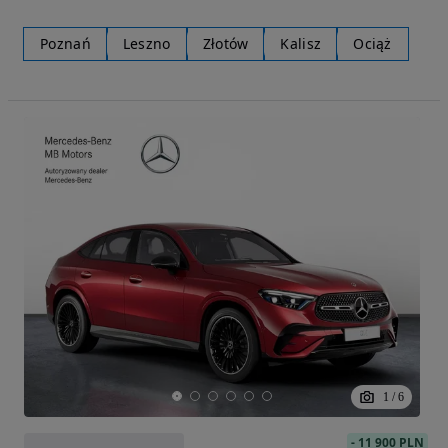
Poznań
Leszno
Złotów
Kalisz
Ociąż
1
/
6
-
11 900 PLN