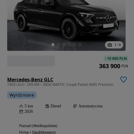
1
/
6
-
10 000 PLN
363 900
PLN
Mercedes-Benz GLC
1993 cm3 • 269 KM • 300d 4MATIC Coupé Pakiet AMG Premium
Wyróżnione
5 km
Diesel
Automatyczna
2026
Poznań (Wielkopolskie)
Firma • Opublikowano