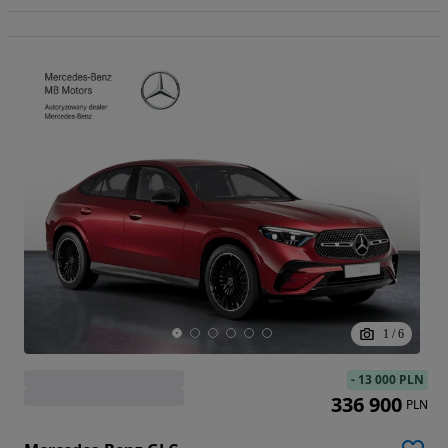
1
/
6
-
13 000 PLN
336 900
PLN