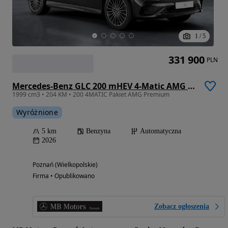
1
/
5
331 900
PLN
Mercedes-Benz GLC 200 mHEV 4-Matic AMG Line
1999 cm3 • 204 KM • 200 4MATIC Pakiet AMG Premium
Wyróżnione
5 km
Benzyna
Automatyczna
2026
Poznań (Wielkopolskie)
Firma • Opublikowano
Zobacz ogłoszenia