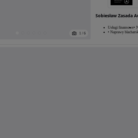
Sobiesław Zasada 
Usługi finansowe
N
Naprawy blacharsk
1
/
6