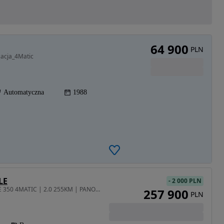
64 900
PLN
zacja_4Matic
Automatyczna
1988
LE
-
2 000 PLN
2996 cm3 • 333 KM • GLE 350 4MATIC | 2.0 255KM | PANORAMA | AMG | KAMERY 360 | JAK NOWY!
257 900
PLN