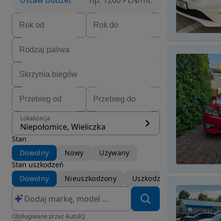
Ustaw budżet
np. 1200 PLN/mc
Lokalizacja
Niepołomice, Wieliczka
Stan
Dowolny
Nowy
Używany
Stan uszkodzeń
Dowolny
Nieuszkodzony
Uszkodzony
Obsługiwane przez AutoIQ