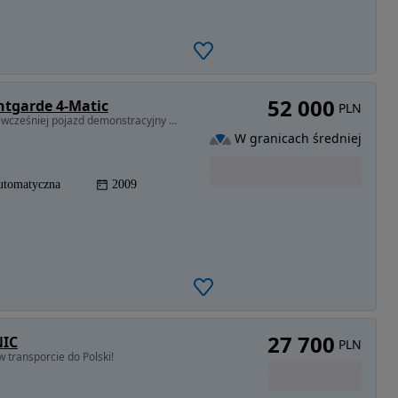
52 000
ntgarde 4-Matic
PLN
2987 cm3 • 224 KM • Pierwszy właściciel prywatny, wcześniej pojazd demonstracyjny dealera.
W granicach średniej
utomatyczna
2009
27 700
NIC
PLN
 transporcie do Polski!