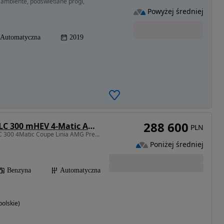
 ambiente, podswietlane progi,
Powyżej średniej
Automatyczna
2019
288 600
Mercedes-Benz GLC 300 mHEV 4-Matic AMG Line
PLN
1999 cm3 • 258 KM • GLC 300 4Matic Coupe Linia AMG Premium
Poniżej średniej
Benzyna
Automatyczna
olskie)