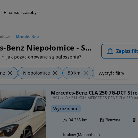
Finanse i zasoby
chody
Finansowanie
Leasing
dy
Narzędzie do wyceny samochodu
tryczne
Raport z inspekcji
obowe
Mercedes-Benz
m
Raport historii pojazdu
Mercedes-Benz Niepołomice - Samochody Osobowe
Otomoto News
Zapisz fi
wane
Jak pozycjonowane są ogłoszenia?
enz
Niepołomice
50 km
Wyczyść filtry
Mercedes-Benz CLA 250 7G-DCT Stre
1991 cm3 • 211 KM • MERCEDES-BENZ CLA 250 bar
Wyróżnione
94 235 km
Benzyna
Kraków (Małopolskie)