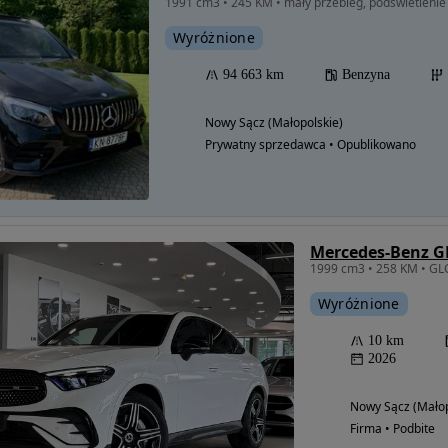
1991 cm3 • 245 KM • mały przebieg, podswietlenie
Wyróżnione
94 663 km
Benzyna
Nowy Sącz (Małopolskie)
Prywatny sprzedawca • Opublikowano
Wyróżnione
10 km
2026
Nowy Sącz (Małop
Firma • Podbite