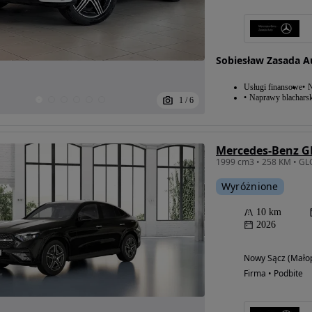
Sobiesław Zasada 
Usługi finansowe
N
Naprawy blacharsk
1
/
6
1999 cm3 • 258 KM • GL
Wyróżnione
10 km
2026
Nowy Sącz (Małop
Firma • Podbite