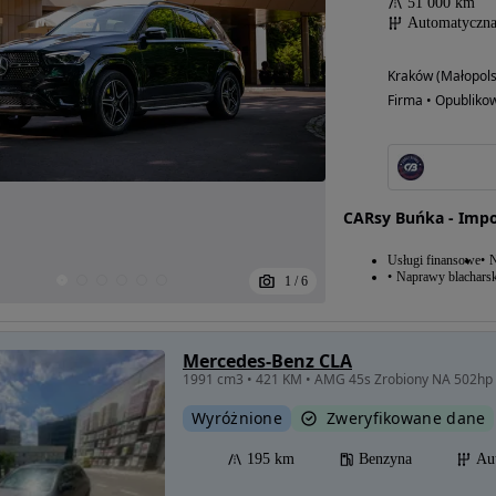
51 000 km
Automatyczn
Kraków (Małopols
Firma • Opubliko
CARsy Buńka - Impo
Usługi finansowe
N
Naprawy blacharsk
1
/
6
Mercedes-Benz CLA
1991 cm3 • 421 KM • AMG 45s Zrobiony NA 502hp
Wyróżnione
Zweryfikowane dane
195 km
Benzyna
Au