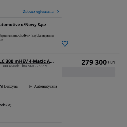
Zobacz ogłoszenia
Automotive o/Nowy Sącz
aprawa samochodów
Szybka naprawa
ie
279 300
Mercedes-Benz GLC 300 mHEV 4-Matic AMG Line
PLN
C 300 4Matic Lina AMG 258KM
Benzyna
Automatyczna
olskie)