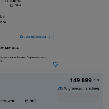
Benzyna
a
2024
kie)
wano
Zobacz ogłoszenia
rt Aut USA
aprawa samochodów
Szybka naprawa
ie
149 899
PLN
W granicach średniej
tomatyczna
2019