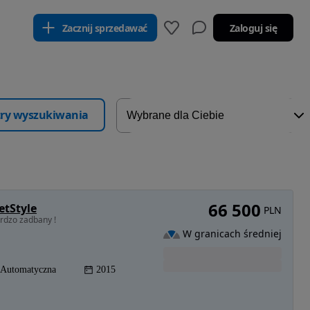
Zacznij sprzedawać
Zaloguj się
ltry wyszukiwania
66 500
etStyle
PLN
dzo zadbany !
W granicach średniej
Automatyczna
2015