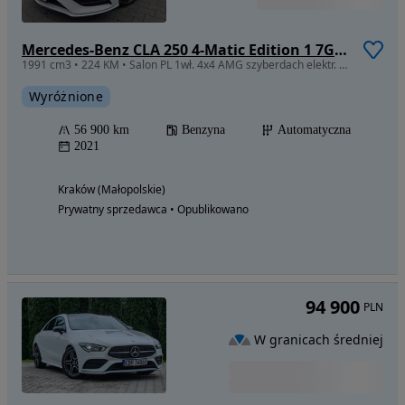
Mercedes-Benz CLA 250 4-Matic Edition 1 7G-DCT
1991 cm3 • 224 KM • Salon PL 1wł. 4x4 AMG szyberdach elektr. Fotele HeadUP Kwarc
Wyróżnione
56 900 km
Benzyna
Automatyczna
2021
Kraków (Małopolskie)
Prywatny sprzedawca • Opublikowano
94 900
PLN
W granicach średniej