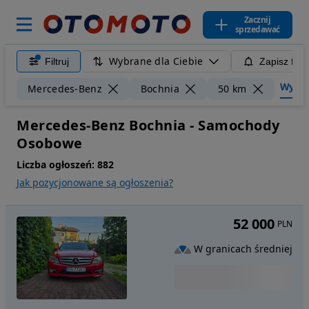
Zacznij
sprzedawać
Wybrane dla Ciebie
Filtruj
Zapisz filt
Wyczyś
Mercedes-Benz
Bochnia
50 km
Mercedes-Benz Bochnia - Samochody
Osobowe
Liczba ogłoszeń:
882
Jak pozycjonowane są ogłoszenia?
52 000
PLN
W granicach średniej