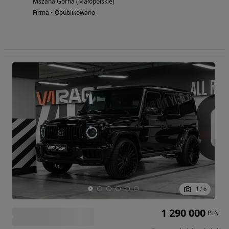
Mszana Górna (Małopolskie)
Firma • Opublikowano
1
/
6
1 290 000
PLN