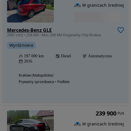
W granicach średniej
Mercedes-Benz GLE
2987 cm3 • 258 KM • Moc 298 KM Oryginalny Chip Brabus
Wyróżnione
197 000 km
Diesel
Automatyczna
2016
Kraków (Małopolskie)
Prywatny sprzedawca • Podbite
239 900
PLN
W granicach średniej