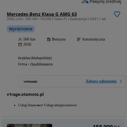
Powyżej średniej
Mercedes-Benz Klasa G AMG 63
3982 cm3 • 585 KM • FV23% I Salon PL I Gwarancja I G63 I 1 wł.
Wyróżnione
500 km
Benzyna
Automatyczna
2026
Kraków (Małopolskie)
Firma • Opublikowano
Zobacz ogłoszenia
v1rage.otomoto.pl
Usługi finansowe
Usługi ubezpieczeniowe
158 000
PLN