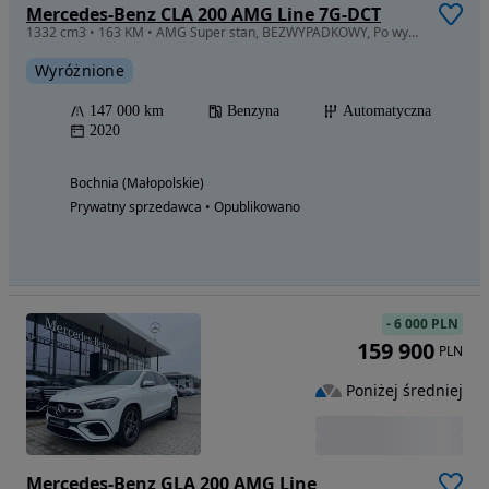
Mercedes-Benz CLA 200 AMG Line 7G-DCT
1332 cm3 • 163 KM • AMG Super stan, BEZWYPADKOWY, Po wymianie rozrządu, gotowy do jazdy
Wyróżnione
147 000 km
Benzyna
Automatyczna
2020
Bochnia (Małopolskie)
Prywatny sprzedawca • Opublikowano
-
6 000 PLN
159 900
PLN
Poniżej średniej
Mercedes-Benz GLA 200 AMG Line