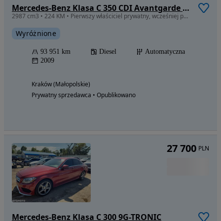
Mercedes-Benz Klasa C 350 CDI Avantgarde 4-Matic
2987 cm3 • 224 KM • Pierwszy właściciel prywatny, wcześniej pojazd demonstracyjny dealera.
Wyróżnione
93 951 km
Diesel
Automatyczna
2009
Kraków (Małopolskie)
Prywatny sprzedawca • Opublikowano
27 700
PLN
Mercedes-Benz Klasa C 300 9G-TRONIC