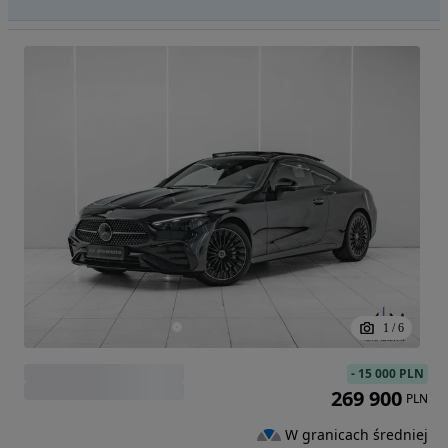
1
/
6
-
15 000 PLN
269 900
PLN
W granicach średniej