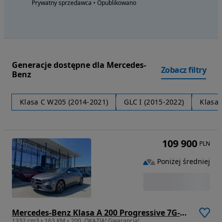
Prywatny sprzedawca • Opublikowano
Generacje dostępne dla Mercedes-
Zobacz filtry
Benz
Klasa C W205 (2014-2021)
GLC I (2015-2022)
Klasa 
109 900
PLN
Poniżej średniej
Mercedes-Benz Klasa A 200 Progressive 7G-DCT
1332 cm3 • 163 KM • 200, OKAZJA! Gwarancja!