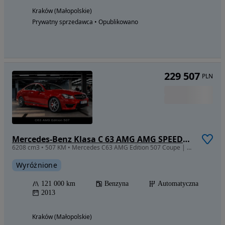
Kraków (Małopolskie)
Prywatny sprzedawca • Opublikowano
229 507
PLN
Mercedes-Benz Klasa C 63 AMG AMG SPEEDSHIFT MCT Edition 507
6208 cm3 • 507 KM • Mercedes C63 AMG Edition 507 Coupe | Mars Red | Carfax | EU Spec
Wyróżnione
121 000 km
Benzyna
Automatyczna
2013
Kraków (Małopolskie)