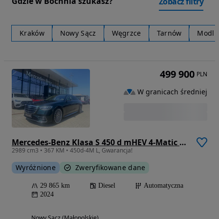
Gdzie w Bochnia szukasz?
Zobacz filtry
Kraków
Nowy Sącz
Węgrzce
Tarnów
Modln
499 900
PLN
W granicach średniej
Mercedes-Benz Klasa S 450 d mHEV 4-Matic L AMG Line 9G-TRONIC
2989 cm3 • 367 KM • 450d-4M L, Gwarancja!
Wyróżnione
Zweryfikowane dane
29 865 km
Diesel
Automatyczna
2024
Nowy Sącz (Małopolskie)