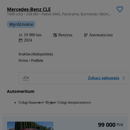
Mercedes-Benz CLE
1999 cm3 • 258 KM • Pakiet AMG, Panorama, Burmester, NIGHT, FV23%
Wyróżnione
19 900 km
Benzyna
Automatyczna
2024
Kraków (Małopolskie)
Firma • Podbite
Zobacz ogłoszenia
Automeritum
Usługi finansowe
Myjnia
Usługi ubezpieczeniowe
99 000
PLN