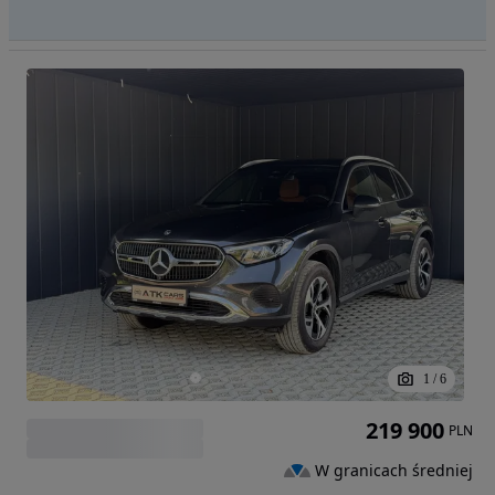
1
/
6
219 900
PLN
W granicach średniej