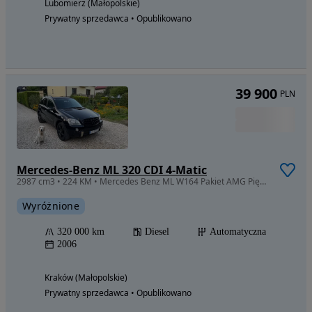
Lubomierz (Małopolskie)
Prywatny sprzedawca • Opublikowano
39 900
PLN
Mercedes-Benz ML 320 CDI 4-Matic
2987 cm3 • 224 KM • Mercedes Benz ML W164 Pakiet AMG Piękny stan - Księga faktur od 2006r
Wyróżnione
320 000 km
Diesel
Automatyczna
2006
Kraków (Małopolskie)
Prywatny sprzedawca • Opublikowano