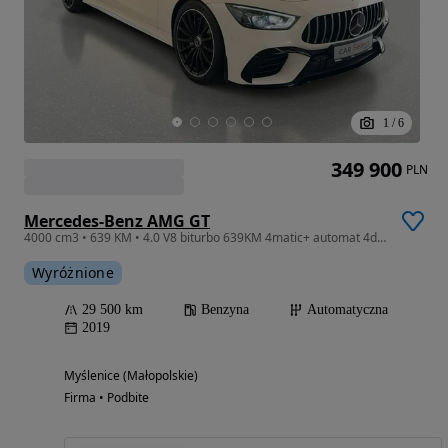
1
/
6
349 900
PLN
Mercedes-Benz AMG GT
4000 cm3 • 639 KM • 4.0 V8 biturbo 639KM 4matic+ automat 4door 2019 r. Niski przebieg
Wyróżnione
29 500 km
Benzyna
Automatyczna
2019
Myślenice (Małopolskie)
Firma • Podbite