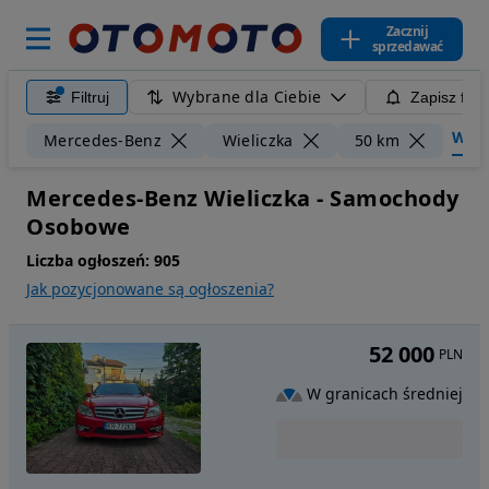
Zacznij
sprzedawać
Wybrane dla Ciebie
Filtruj
Zapisz filt
Wyczy
Mercedes-Benz
Wieliczka
50 km
Mercedes-Benz Wieliczka - Samochody
Osobowe
Liczba ogłoszeń:
905
Jak pozycjonowane są ogłoszenia?
52 000
PLN
W granicach średniej