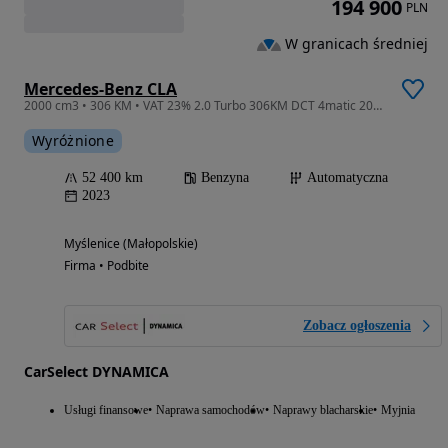
194 900
PLN
W granicach średniej
Mercedes-Benz CLA
2000 cm3 • 306 KM • VAT 23% 2.0 Turbo 306KM DCT 4matic 2023 r., salon PL, serwisowany
Wyróżnione
52 400 km
Benzyna
Automatyczna
2023
Myślenice (Małopolskie)
Firma • Podbite
Zobacz ogłoszenia
CarSelect DYNAMICA
Usługi finansowe
Naprawa samochodów
Naprawy blacharskie
Myjnia