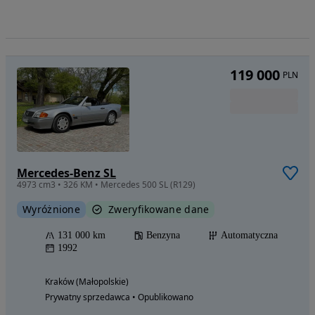
119 000
PLN
Mercedes-Benz SL
4973 cm3 • 326 KM • Mercedes 500 SL (R129)
Wyróżnione
Zweryfikowane dane
131 000 km
Benzyna
Automatyczna
1992
Kraków (Małopolskie)
Prywatny sprzedawca • Opublikowano