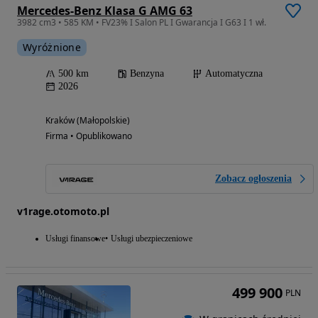
Mercedes-Benz Klasa G AMG 63
3982 cm3 • 585 KM • FV23% I Salon PL I Gwarancja I G63 I 1 wł.
Wyróżnione
500 km
Benzyna
Automatyczna
2026
Kraków (Małopolskie)
Firma • Opublikowano
Zobacz ogłoszenia
v1rage.otomoto.pl
Usługi finansowe
Usługi ubezpieczeniowe
499 900
PLN