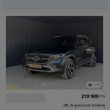
1
/
6
219 900
PLN
W granicach średniej