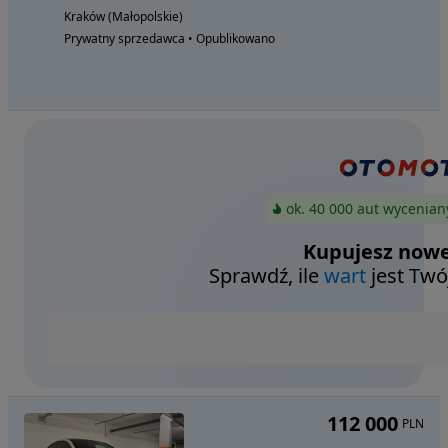
Kraków (Małopolskie)
Prywatny sprzedawca • Opublikowano
ok. 40 000 aut wycenian
Kupujesz nowe
Sprawdź, ile
wart
jest Twó
112 000
PLN