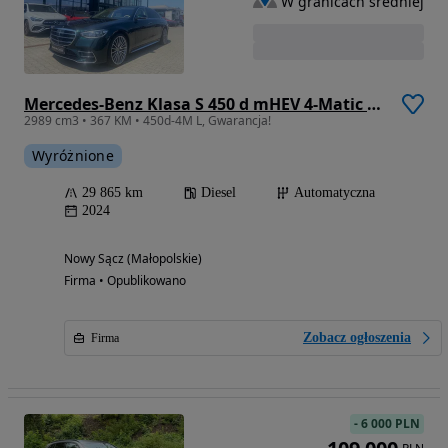
W granicach średniej
Mercedes-Benz Klasa S 450 d mHEV 4-Matic L AMG Line 9G-TRONIC
2989 cm3 • 367 KM • 450d-4M L, Gwarancja!
Wyróżnione
29 865 km
Diesel
Automatyczna
2024
Nowy Sącz (Małopolskie)
Firma • Opublikowano
Zobacz ogłoszenia
Firma
-
6 000 PLN