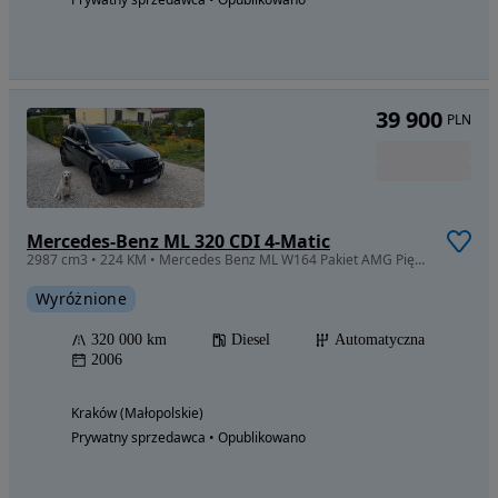
39 900
PLN
Mercedes-Benz ML 320 CDI 4-Matic
2987 cm3 • 224 KM • Mercedes Benz ML W164 Pakiet AMG Piękny stan - Księga faktur od 2006r
Wyróżnione
320 000 km
Diesel
Automatyczna
2006
Kraków (Małopolskie)
Prywatny sprzedawca • Opublikowano