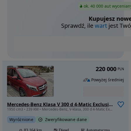
ok. 40 000 aut wycenian
Kupujesz nowe
Sprawdź, ile
wart
jest Twó
220 000
PLN
Powyżej średniej
Mercedes-Benz Klasa V 300 d 4-Matic Exclusive 9G-Tronic (d³ugi)
1950 cm3 • 239 KM • Mercedes-Benz, V-klasa, 300 d 4-Matic Exclusive 9G-Tronic, długi
Wyróżnione
Zweryfikowane dane
83 164 km
Diesel
Automatyczna