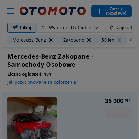
Zacznij
sprzedawać
Wybrane dla Ciebie
Filtruj
Zapisz filt
Wycz
Mercedes-Benz
Zakopane
50 km
Mercedes-Benz Zakopane -
Samochody Osobowe
Liczba ogłoszeń:
101
Jak pozycjonowane są ogłoszenia?
35 000
PLN