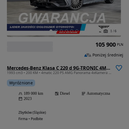
1
/
6
105 900
PLN
Poniżej średniej
Mercedes-Benz Klasa C 220 d 9G-TRONIC 4Matic AMG Line
1993 cm3 • 200 KM • 4matic 220 PS AMG Panorama 4xKamera Headup Ambiente Distronic 19" FV23
Wyróżnione
189 000 km
Diesel
Automatyczna
2023
Zbytków (Śląskie)
Firma • Podbite