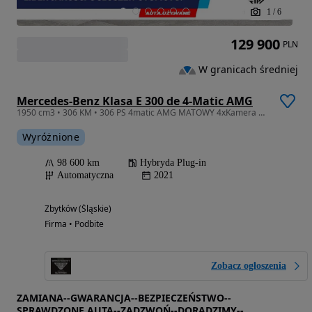
1
/
6
129 900
PLN
W granicach średniej
Mercedes-Benz Klasa E 300 de 4-Matic AMG
1950 cm3 • 306 KM • 306 PS 4matic AMG MATOWY 4xKamera Webasto Burmester Ambiente LED FV23
Wyróżnione
98 600 km
Hybryda Plug-in
Automatyczna
2021
Zbytków (Śląskie)
Firma • Podbite
Zobacz ogłoszenia
ZAMIANA--GWARANCJA--BEZPIECZEŃSTWO--
SPRAWDZONE AUTA--ZADZWOŃ--DORADZIMY--