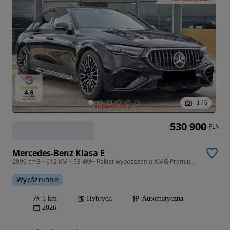
1
/
6
530 900
PLN
Mercedes-Benz Klasa E
2999 cm3 • 612 KM • 53 4M+ Pakiet wyposażenia AMG Premium Plus + AMG Night + Hak
Wyróżnione
1 km
Hybryda
Automatyczna
2026