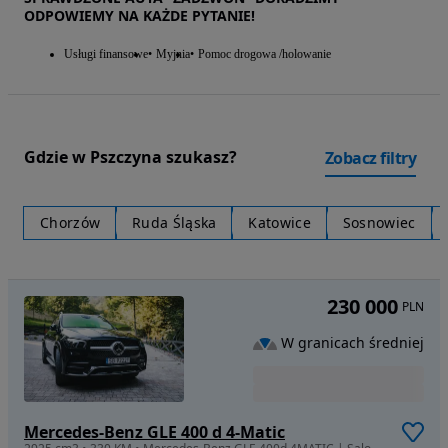
ODPOWIEMY NA KAŻDE PYTANIE!
Usługi finansowe
Myjnia
Pomoc drogowa /holowanie
Gdzie w Pszczyna szukasz?
Zobacz filtry
Chorzów
Ruda Śląska
Katowice
Sosnowiec
230 000
PLN
W granicach średniej
Mercedes-Benz GLE 400 d 4-Matic