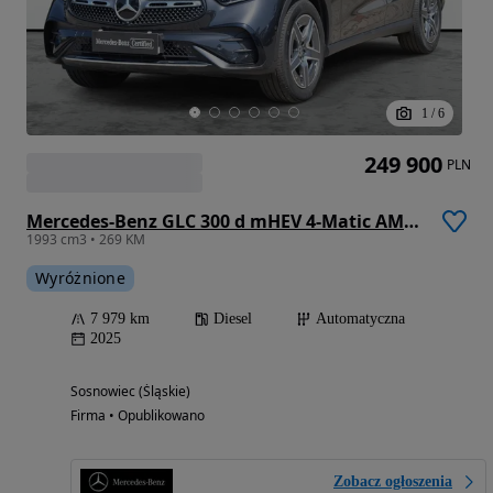
1
/
6
249 900
PLN
Mercedes-Benz GLC 300 d mHEV 4-Matic AMG Line
1993 cm3 • 269 KM
Wyróżnione
7 979 km
Diesel
Automatyczna
2025
Sosnowiec (Śląskie)
Firma • Opublikowano
Zobacz ogłoszenia