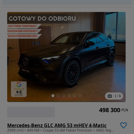
1
/
6
498 300
PLN
Mercedes-Benz GLC AMG 53 mHEV 4-Matic
2999 cm3 • 449 KM • Coupe 53 4M Pakiet Premium + AMG Night + Pakiet Zimowy + Panorama