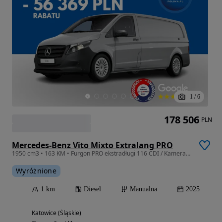
1
/
6
178 506
PLN
Mercedes-Benz Vito Mixto Extralang PRO
1950 cm3 • 163 KM • Furgon PRO ekstradługi 116 CDI / Kamera cofania / Carplay / Leasing
Wyróżnione
1 km
Diesel
Manualna
2025
Katowice (Śląskie)