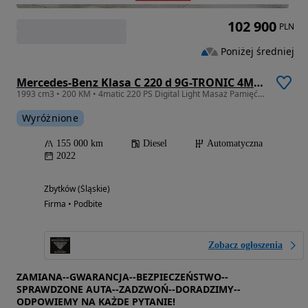
102 900
PLN
Poniżej średniej
Mercedes-Benz Klasa C 220 d 9G-TRONIC 4Matic Avantgarde
1993 cm3 • 200 KM • 4matic 220 PS Digital Light Masaż Pamięć 4xKamera Headup Ambient FV23%
Wyróżnione
155 000 km
Diesel
Automatyczna
2022
Zbytków (Śląskie)
Firma • Podbite
Zobacz ogłoszenia
ZAMIANA--GWARANCJA--BEZPIECZEŃSTWO--
SPRAWDZONE AUTA--ZADZWOŃ--DORADZIMY--
ODPOWIEMY NA KAŻDE PYTANIE!