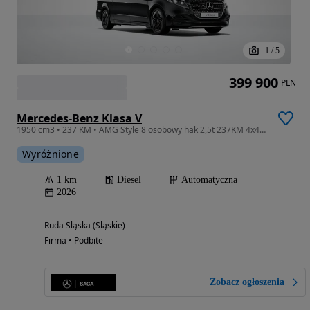
1
/
5
399 900
PLN
Mercedes-Benz Klasa V
1950 cm3 • 237 KM • AMG Style 8 osobowy hak 2,5t 237KM 4x4 15 września
Wyróżnione
1 km
Diesel
Automatyczna
2026
Ruda Śląska (Śląskie)
Firma • Podbite
Zobacz ogłoszenia