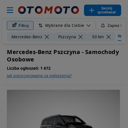
Zacznij
sprzedawać
Wybrane dla Ciebie
Filtruj
Zapisz filt
Wyczy
Mercedes-Benz
Pszczyna
50 km
Mercedes-Benz Pszczyna - Samochody
Osobowe
Liczba ogłoszeń:
1 672
Jak pozycjonowane są ogłoszenia?