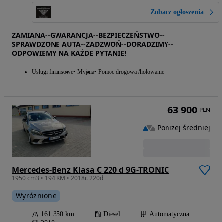
Zobacz ogłoszenia
ZAMIANA--GWARANCJA--BEZPIECZEŃSTWO--
SPRAWDZONE AUTA--ZADZWOŃ--DORADZIMY--
ODPOWIEMY NA KAŻDE PYTANIE!
Usługi finansowe
Myjnia
Pomoc drogowa /holowanie
63 900
PLN
Poniżej średniej
Mercedes-Benz Klasa C 220 d 9G-TRONIC
1950 cm3 • 194 KM • 2018r. 220d
Wyróżnione
161 350 km
Diesel
Automatyczna