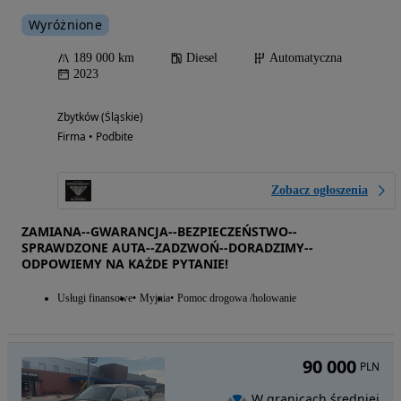
Wyróżnione
189 000 km
Diesel
Automatyczna
2023
Zbytków (Śląskie)
Firma • Podbite
Zobacz ogłoszenia
ZAMIANA--GWARANCJA--BEZPIECZEŃSTWO--
SPRAWDZONE AUTA--ZADZWOŃ--DORADZIMY--
ODPOWIEMY NA KAŻDE PYTANIE!
Usługi finansowe
Myjnia
Pomoc drogowa /holowanie
90 000
PLN
W granicach średniej