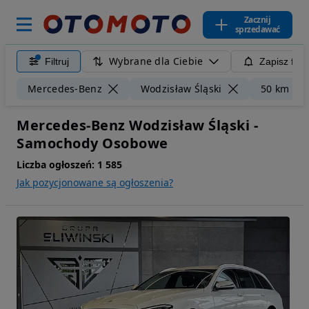
Zacznij
sprzedawać
Wybrane dla Ciebie
Filtruj
Zapisz filt
Mercedes-Benz
Wodzisław Śląski
50 km
Mercedes-Benz Wodzisław Śląski -
Samochody Osobowe
Liczba ogłoszeń:
1 585
Jak pozycjonowane są ogłoszenia?