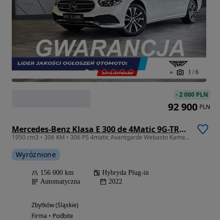
1
/
6
-
2 000 PLN
92 900
PLN
Mercedes-Benz Klasa E 300 de 4Matic 9G-TRONIC Avantgarde
1950 cm3 • 306 KM • 306 PS 4matic Avantgarde Webasto Kamera Ambiente Hak 18" ACC FV23%
Wyróżnione
156 000 km
Hybryda Plug-in
Automatyczna
2022
Zbytków (Śląskie)
Firma • Podbite