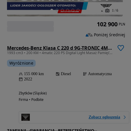
1
/
6
102 900
PLN
Poniżej średniej
Mercedes-Benz Klasa C 220 d 9G-TRONIC 4Matic Avantgarde
1993 cm3 • 200 KM • 4matic 220 PS Digital Light Masaż Pamięć 4xKamera Headup Ambient FV23%
Wyróżnione
155 000 km
Diesel
Automatyczna
2022
Zbytków (Śląskie)
Firma • Podbite
Zobacz ogłoszenia
ZAMIANA--GWARANCJA--BEZPIECZEŃSTWO--