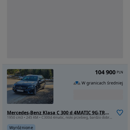
104 900
PLN
W granicach średniej
Mercedes-Benz Klasa C 300 d 4MATIC 9G-TRONIC
1950 cm3 • 245 KM • C300d 4matic, niski przebieg, bardzo dobrze wyposażony
Wyróżnione