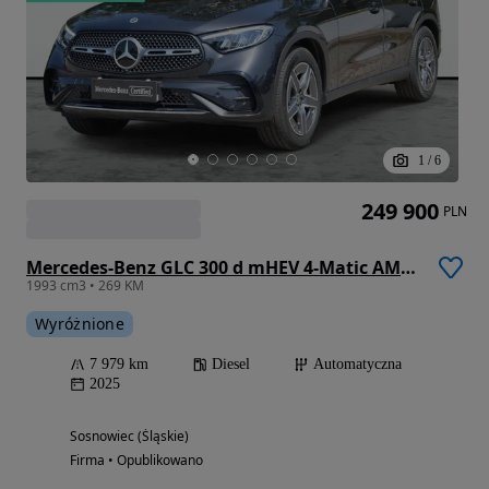
1
/
6
249 900
PLN
Mercedes-Benz GLC 300 d mHEV 4-Matic AMG Line
1993 cm3 • 269 KM
Wyróżnione
7 979 km
Diesel
Automatyczna
2025
Sosnowiec (Śląskie)
Firma • Opublikowano