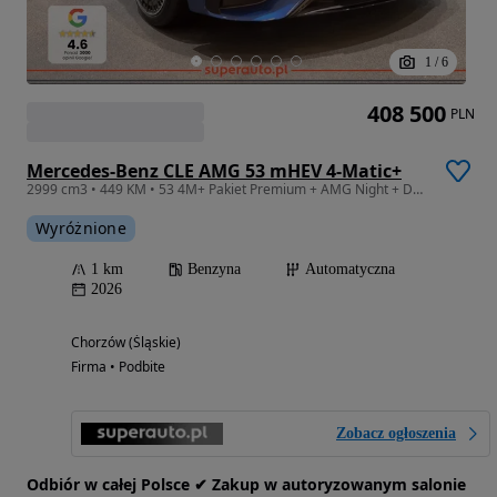
1
/
6
408 500
PLN
Mercedes-Benz CLE AMG 53 mHEV 4-Matic+
2999 cm3 • 449 KM • 53 4M+ Pakiet Premium + AMG Night + Dach panoramiczny
Wyróżnione
1 km
Benzyna
Automatyczna
2026
Chorzów (Śląskie)
Firma • Podbite
Zobacz ogłoszenia
Odbiór w całej Polsce ✔ Zakup w autoryzowanym salonie