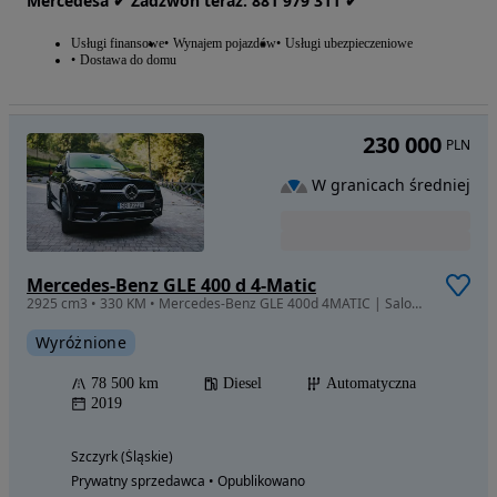
Mercedesa ✔ Zadzwoń teraz: 881‎‎‎‎ 979 311 ✔
Usługi finansowe
Wynajem pojazdów
Usługi ubezpieczeniowe
Dostawa do domu
230 000
PLN
W granicach średniej
Mercedes-Benz GLE 400 d 4-Matic
2925 cm3 • 330 KM • Mercedes-Benz GLE 400d 4MATIC | Salon Polska | I właściciel | AIRMATIC
Wyróżnione
78 500 km
Diesel
Automatyczna
2019
Szczyrk (Śląskie)
Prywatny sprzedawca • Opublikowano