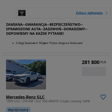
Zobacz ogłoszenia
ZAMIANA--GWARANCJA--BEZPIECZEŃSTWO--
SPRAWDZONE AUTA--ZADZWOŃ--DORADZIMY--
ODPOWIEMY NA KAŻDE PYTANIE!
Usługi finansowe
Myjnia
Pomoc drogowa /holowanie
281 800
PLN
Mercedes-Benz GLC
1999 cm3 • 258 KM • GLC 300 4MATIC Coupé, Leasing 104%
Wyróżnione