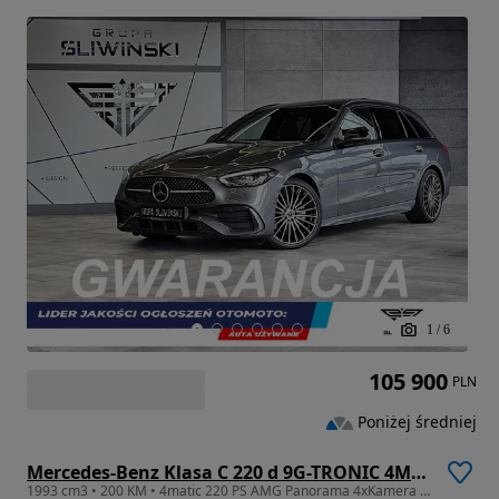
1
/
6
105 900
PLN
Poniżej średniej
Mercedes-Benz Klasa C 220 d 9G-TRONIC 4Matic AMG Line
1993 cm3 • 200 KM • 4matic 220 PS AMG Panorama 4xKamera Headup Ambiente Distronic 19" FV23