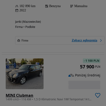
182 890 km
Benzyna
Manualna
2022
Janki (Mazowieckie)
Firma • Podbite
Zobacz ogłoszenia
Firma
-
1 100 PLN
57 900
PLN
Poniżej średniej
MINI Clubman
1499 cm3 • 116 KM • 1,5 D Klimatronic Navi 1Wł Tempomat 14 tys km