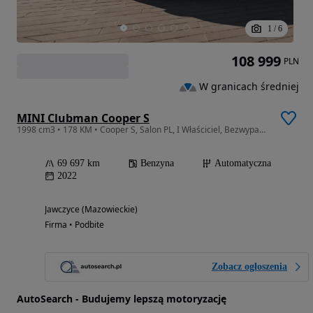
1
/
6
108 999
PLN
W granicach średniej
MINI Clubman Cooper S
1998 cm3 • 178 KM • Cooper S, Salon PL, I Właściciel, Bezwypadkowy, Serwis ASO, FV 23%
69 697 km
Benzyna
Automatyczna
2022
Jawczyce (Mazowieckie)
Firma • Podbite
Zobacz ogłoszenia
AutoSearch - Budujemy lepszą motoryzację