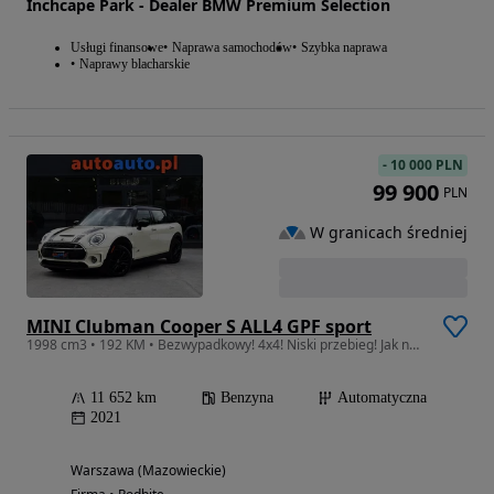
Inchcape Park - Dealer BMW Premium Selection
Usługi finansowe
Naprawa samochodów
Szybka naprawa
Naprawy blacharskie
-
10 000 PLN
99 900
PLN
W granicach średniej
MINI Clubman Cooper S ALL4 GPF sport
1998 cm3 • 192 KM • Bezwypadkowy! 4x4! Niski przebieg! Jak nowy! Automat! Panorama!
11 652 km
Benzyna
Automatyczna
2021
Warszawa (Mazowieckie)