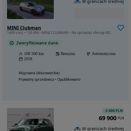
W granicach średniej
MINI Clubman
1499 cm3 • 136 KM • MINI CLUBMAN – Na sprzedaż oferuję MINI Clubman z 2018 roku
Zweryfikowane dane
108 500 km
Benzyna
Automatyczna
2018
Wiązowna (Mazowieckie)
Prywatny sprzedawca • Opublikowano
-
5 000 PLN
69 900
PLN
W granicach średniej