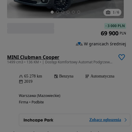
1
/
6
-
3 000 PLN
69 900
PLN
W granicach średniej
MINI Clubman Cooper
1499 cm3 • 136 KM • | Dostęp Komfortowy Automat Podgrzewane Fotele |
65 278 km
Benzyna
Automatyczna
2019
Warszawa (Mazowieckie)
Firma • Podbite
Zobacz ogłoszenia