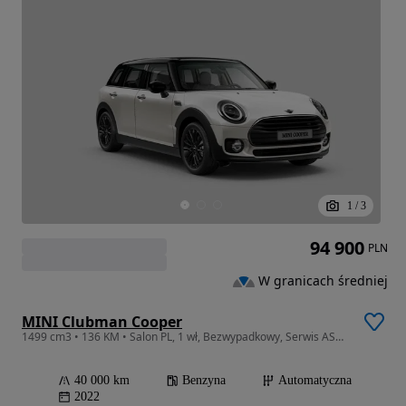
1
/
3
94 900
PLN
W granicach średniej
MINI Clubman Cooper
1499 cm3 • 136 KM • Salon PL, 1 wł, Bezwypadkowy, Serwis ASO, Gwarancja, Pakiet serwisowy
40 000 km
Benzyna
Automatyczna
2022