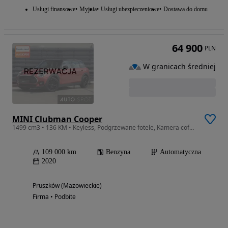
Usługi finansowe
Myjnia
Usługi ubezpieczeniowe
Dostawa do domu
64 900
PLN
W granicach średniej
MINI Clubman Cooper
1499 cm3 • 136 KM • Keyless, Podgrzewane fotele, Kamera cofania, LED, Salon Polska, 1 wł.,
109 000 km
Benzyna
Automatyczna
2020
Pruszków (Mazowieckie)
Firma • Podbite