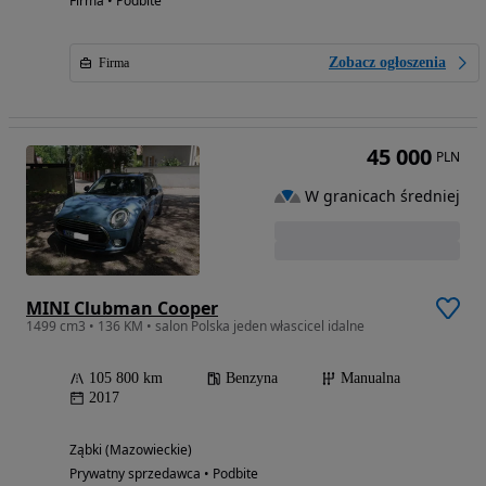
Firma • Podbite
Zobacz ogłoszenia
Firma
45 000
PLN
W granicach średniej
MINI Clubman Cooper
1499 cm3 • 136 KM • salon Polska jeden włascicel idalne
105 800 km
Benzyna
Manualna
2017
Ząbki (Mazowieckie)
Prywatny sprzedawca • Podbite