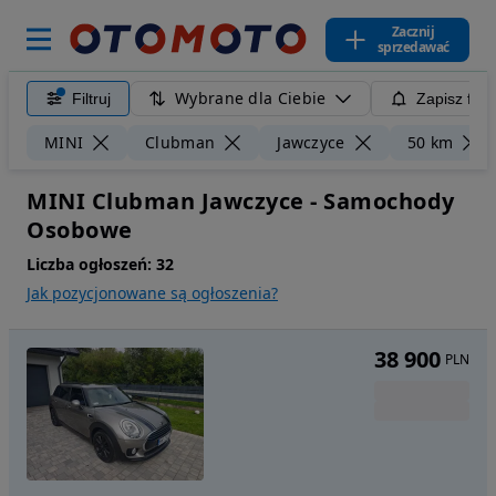
Zacznij
sprzedawać
Wybrane dla Ciebie
Filtruj
Zapisz filt
MINI
Clubman
Jawczyce
50 km
MINI Clubman Jawczyce - Samochody
Osobowe
Liczba ogłoszeń:
32
Jak pozycjonowane są ogłoszenia?
38 900
PLN