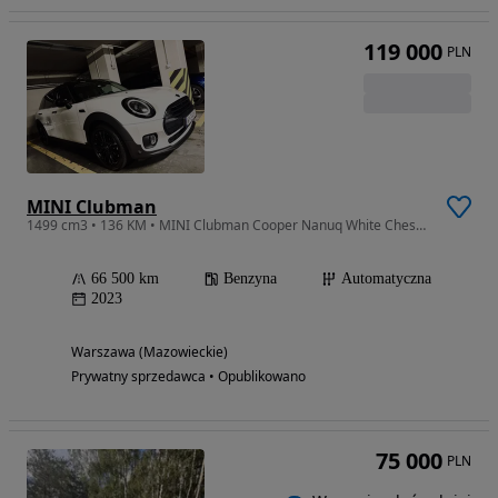
119 000
PLN
MINI Clubman
1499 cm3 • 136 KM • MINI Clubman Cooper Nanuq White Chester Malt Brown 2023 , bezwypadkowy , 1własciciel , ASO
66 500 km
Benzyna
Automatyczna
2023
Warszawa (Mazowieckie)
Prywatny sprzedawca • Opublikowano
75 000
PLN