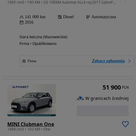
1995 cm3 • 190 KM • SD 190KM Automat ALL4 rej:2017 SalonPL Bezwypadkowy Bogate wyposażenie
141 000 km
Diesel
Automatyczna
2016
Stara Iwiczna (Mazowieckie)
Firma • Opublikowano
Zobacz ogłoszenia
Firma
51 900
PLN
W granicach średniej
MINI Clubman One
1499 cm3 • 102 KM • One