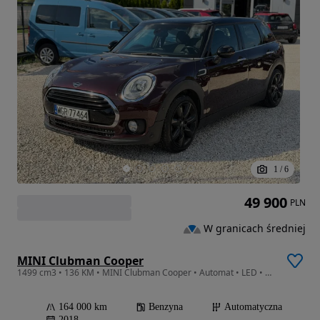
1
/
6
49 900
PLN
W granicach średniej
MINI Clubman Cooper
1499 cm3 • 136 KM • MINI Clubman Cooper • Automat • LED • Navi • Climatronic • 164 tys.
164 000 km
Benzyna
Automatyczna
2018