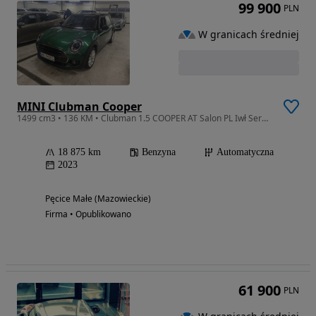
99 900
PLN
W granicach średniej
MINI Clubman Cooper
1499 cm3 • 136 KM • Clubman 1.5 COOPER AT Salon PL Iwł Serwis FV23%
18 875 km
Benzyna
Automatyczna
2023
Pęcice Małe (Mazowieckie)
Firma • Opublikowano
61 900
PLN