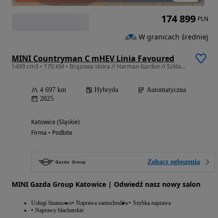
174 899
PLN
W granicach średniej
MINI Countryman C mHEV Linia Favoured
1499 cm3 • 170 KM • Brązowa skóra // Harman Kardon // Szklany Dach // Gotowe do odbioru
4 697 km
Hybryda
Automatyczna
2025
Katowice (Śląskie)
Firma • Podbite
Zobacz ogłoszenia
MINI Gazda Group Katowice | Odwiedź nasz nowy salon
Usługi finansowe
Naprawa samochodów
Szybka naprawa
Naprawy blacharskie