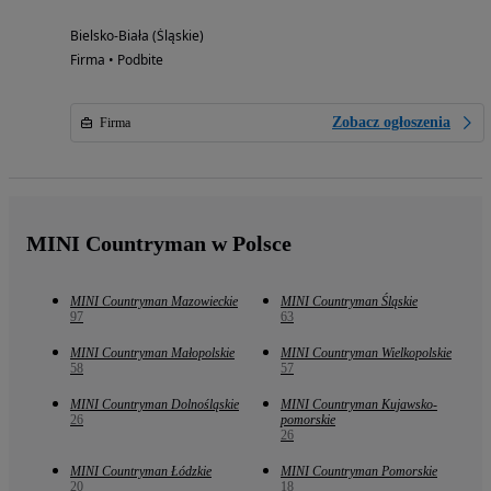
Bielsko-Biała (Śląskie)
Firma • Podbite
Zobacz ogłoszenia
Firma
MINI Countryman w Polsce
MINI Countryman Mazowieckie
MINI Countryman Śląskie
97
63
MINI Countryman Małopolskie
MINI Countryman Wielkopolskie
58
57
MINI Countryman Dolnośląskie
MINI Countryman Kujawsko-
26
pomorskie
26
MINI Countryman Łódzkie
MINI Countryman Pomorskie
20
18