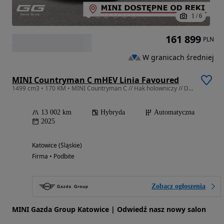
1
/
6
161 899
PLN
W granicach średniej
MINI Countryman C mHEV Linia Favoured
1499 cm3 • 170 KM • MINI Countryman C // Hak holowniczy // Dach panoramiczny // Head-Up
13 002 km
Hybryda
Automatyczna
2025
Katowice (Śląskie)
Firma • Podbite
Zobacz ogłoszenia
MINI Gazda Group Katowice | Odwiedź nasz nowy salon