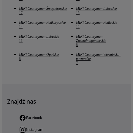
MINI Countryman Świętokrzyskie
MINI Countryman Lubelskie
17
15
MINI Countryman Podkarpackie
MINI Countryman Podlaskie
14
12
MINI Countryman Lubuskie
MINI Countryman
11
Zachodniopomorskie
8
MINI Countryman Opolskie
MINI Countryman Warmińsko-
8
mazurskie
7
Znajdź nas
Facebook
Instagram