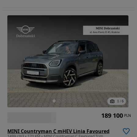
1
/
6
189 100
PLN
MINI Countryman C mHEV Linia Favoured
1499 cm3 • 170 KM • MINI Countryman C Favoured Trim