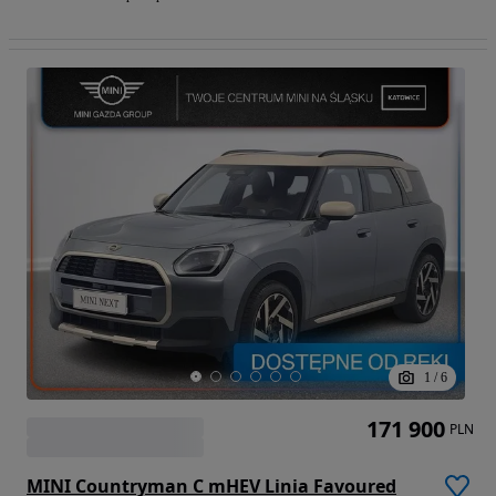
1
/
6
171 900
PLN
MINI Countryman C mHEV Linia Favoured