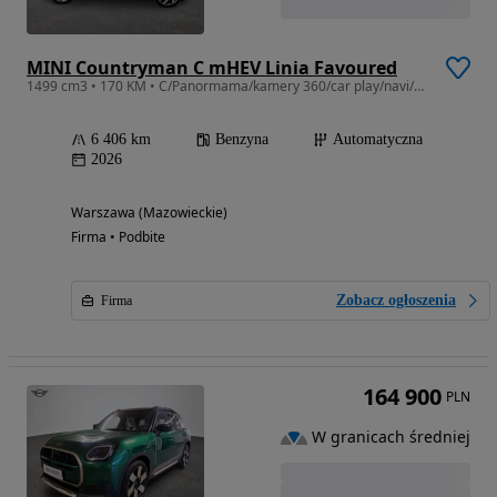
MINI Countryman C mHEV Linia Favoured
1499 cm3 • 170 KM • C/Panormama/kamery 360/car play/navi/Harman Kardon
6 406 km
Benzyna
Automatyczna
2026
Warszawa (Mazowieckie)
Firma • Podbite
Zobacz ogłoszenia
Firma
164 900
PLN
W granicach średniej