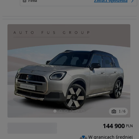
Zobacz ogłoszenia
Firma
1
/
6
144 900
PLN
W granicach średniej