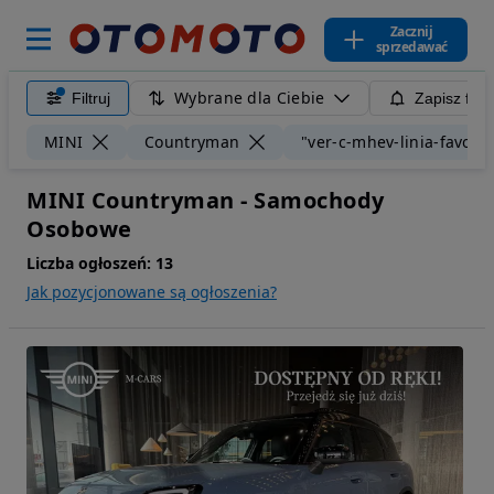
Zacznij
sprzedawać
Wybrane dla Ciebie
Filtruj
Zapisz filt
MINI
Countryman
"ver-c-mhev-linia-favour
MINI Countryman - Samochody
Osobowe
Liczba ogłoszeń:
13
Jak pozycjonowane są ogłoszenia?