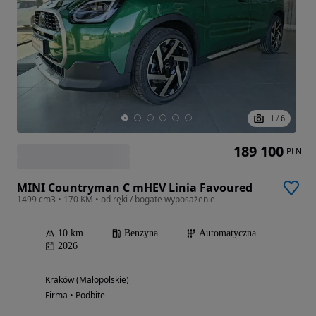
1
/
6
189 100
PLN
MINI Countryman C mHEV Linia Favoured
1499 cm3 • 170 KM • od ręki / bogate wyposażenie
10 km
Benzyna
Automatyczna
2026
Kraków (Małopolskie)
Firma • Podbite