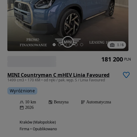
1
/
6
181 200
PLN
MINI Countryman C mHEV Linia Favoured
1499 cm3 • 170 KM • od ręki / pak. wyp. S / Linia Favoured
Wyróżnione
10 km
Benzyna
Automatyczna
2026
Kraków (Małopolskie)
Firma • Opublikowano