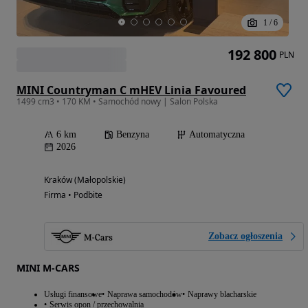
1
/
6
192 800
PLN
MINI Countryman C mHEV Linia Favoured
1499 cm3 • 170 KM • Samochód nowy | Salon Polska
6 km
Benzyna
Automatyczna
2026
Kraków (Małopolskie)
Firma • Podbite
Zobacz ogłoszenia
MINI M-CARS
Usługi finansowe
Naprawa samochodów
Naprawy blacharskie
Serwis opon / przechowalnia