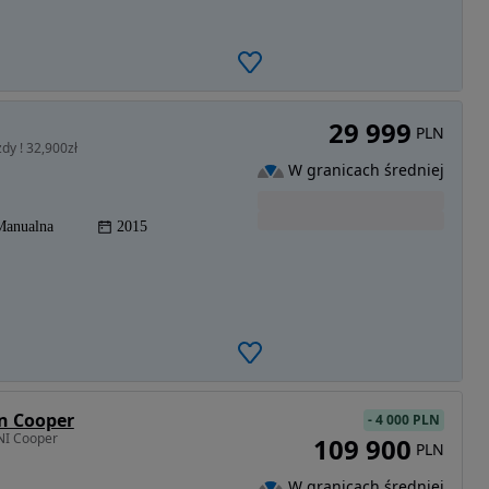
29 999
PLN
dy ! 32,900zł
W granicach średniej
Manualna
2015
n Cooper
-
4 000 PLN
NI Cooper
109 900
PLN
W granicach średniej