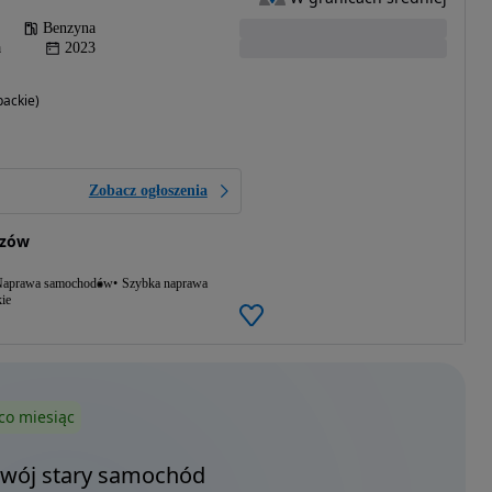
Benzyna
a
2023
ackie)
Zobacz ogłoszenia
szów
aprawa samochodów
Szybka naprawa
ie
co miesiąc
Twój stary samochód