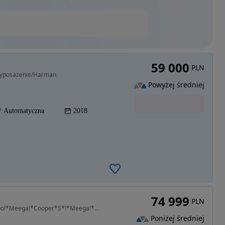
59 000
PLN
wyposażenie/Harman
Powyżej średniej
Automatyczna
2018
74 999
PLN
1998 cm3 • 192 KM • *204KM!*Automat!*TwinTurbo!*Meega!*Cooper*S*!*Meega!*Godny*Uwagi!*
Poniżej średniej