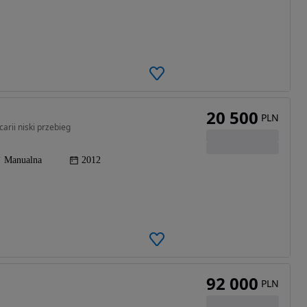
20 500
PLN
rii niski przebieg
Manualna
2012
92 000
PLN