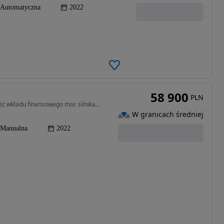
Automatyczna
2022
58 900
PLN
1499 cm3 • 136 KM • Samochod gotowy do jazdy bez wkladu finansowego moc silnika 102
W granicach średniej
Manualna
2022