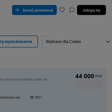
Zacznij sprzedawać
Zaloguj się
ltry wyszukiwania
44 000
PLN
1998 cm3 • 192 KM • Drugi właściciel auto uszkodzony do wymiany błotnik maska chłodnica pr
Automatyczna
2017