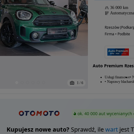
36 000 km
Automatyczn
Rzeszów (Podkarp
Firma • Podbite
Auto Premium Rze
Usługi finansowe
N
Naprawy blacharsk
1
/
6
ok. 40 000 aut wycenianych 
Kupujesz nowe auto?
Sprawdź, ile
wart
jest 