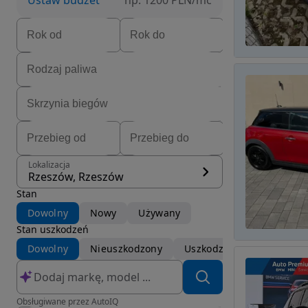
Ustaw budżet
np. 1200 PLN/mc
Lokalizacja
Rzeszów, Rzeszów
Stan
Dowolny
Nowy
Używany
Stan uszkodzeń
Dowolny
Nieuszkodzony
Uszkodzony
Obsługiwane przez AutoIQ