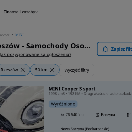
Finanse i zasoby
chody
Finansowanie
Leasing
dy
Narzędzie do wyceny samochodu
tryczne
Raport z inspekcji
obowe
MINI
m
Raport historii pojazdu
MINI Rzeszów - Samochody Osobowe
Otomoto News
Zapisz fi
wane
Jak pozycjonowane są ogłoszenia?
Rzeszów
50 km
Wyczyść filtry
MINI Cooper S sport
Wyróżnione
76 540 km
Benzyna
Nowa Sarzyna (Podkarpackie)