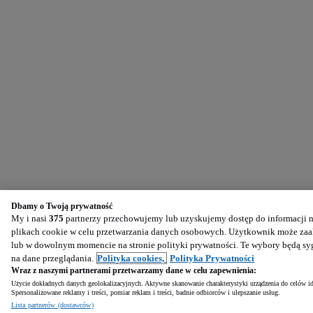
Dbamy o Twoją prywatność
My i nasi
375
partnerzy przechowujemy lub uzyskujemy dostęp do informacji na
plikach cookie w celu przetwarzania danych osobowych. Użytkownik może zaak
lub w dowolnym momencie na stronie polityki prywatności. Te wybory będą s
na dane przeglądania.
Polityka cookies,
Polityka Prywatności
Wraz z naszymi partnerami przetwarzamy dane w celu zapewnienia:
Użycie dokładnych danych geolokalizacyjnych. Aktywne skanowanie charakterystyki urządzenia do celów ide
Spersonalizowane reklamy i treści, pomiar reklam i treści, badnie odbiorców i ulepszanie usług.
Lista partnerów (dostawców)