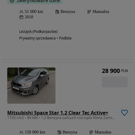
Zweryfikowane dane
51 000 km
Benzyna
Manualna
2018
Leżajsk (Podkarpackie)
Prywatny sprzedawca • Podbite
28 900
PLN
Mitsubishi Space Star 1.2 Clear Tec Active+
1193 cm3 • 80 KM • 1.2 Benzyna Łańcuch rozrządu Klima Zamiana Raty
150 000 km
Benzyna
Manualna