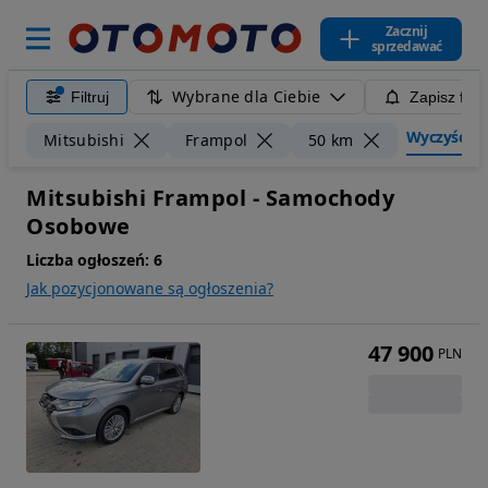
Zacznij
sprzedawać
Wybrane dla Ciebie
Filtruj
Zapisz filt
Wyczyść fil
Mitsubishi
Frampol
50 km
Mitsubishi Frampol - Samochody
Osobowe
Liczba ogłoszeń:
6
Jak pozycjonowane są ogłoszenia?
47 900
PLN