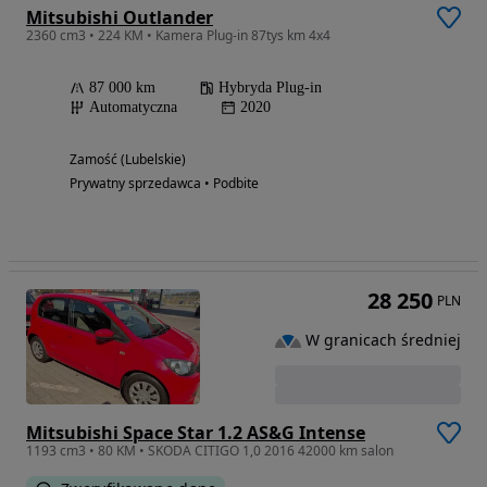
Mitsubishi Outlander
2360 cm3 • 224 KM • Kamera Plug-in 87tys km 4x4
87 000 km
Hybryda Plug-in
Automatyczna
2020
Zamość (Lubelskie)
Prywatny sprzedawca • Podbite
28 250
PLN
W granicach średniej
Mitsubishi Space Star 1.2 AS&G Intense
1193 cm3 • 80 KM • SKODA CITIGO 1,0 2016 42000 km salon