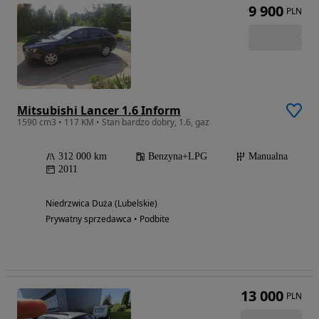
9 900
PLN
Mitsubishi Lancer 1.6 Inform
1590 cm3 • 117 KM • Stan bardzo dobry, 1.6, gaz
312 000 km
Benzyna+LPG
Manualna
2011
Niedrzwica Duża (Lubelskie)
Prywatny sprzedawca • Podbite
13 000
PLN