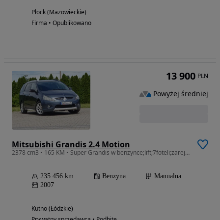
Płock (Mazowieckie)
Firma • Opublikowano
13 900
PLN
Powyżej średniej
Mitsubishi Grandis 2.4 Motion
2378 cm3 • 165 KM • Super Grandis w benzynce;lift;7foteli;zarejestrowany
235 456 km
Benzyna
Manualna
2007
Kutno (Łódzkie)
Prywatny sprzedawca • Podbite