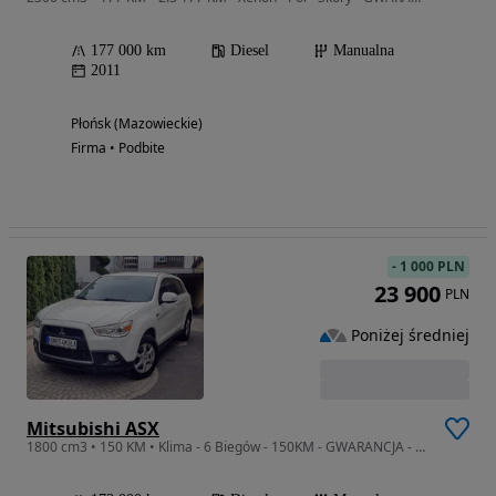
177 000 km
Diesel
Manualna
2011
Płońsk (Mazowieckie)
Firma • Podbite
-
1 000 PLN
23 900
PLN
Poniżej średniej
Mitsubishi ASX
1800 cm3 • 150 KM • Klima - 6 Biegów - 150KM - GWARANCJA - Zakup Door To Door