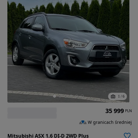
1
/
6
35 999
PLN
W granicach średniej
Mitsubishi ASX 1.6 DI-D 2WD Plus