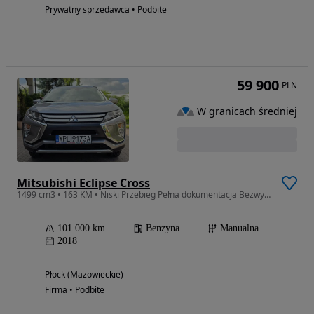
Prywatny sprzedawca • Podbite
59 900
PLN
W granicach średniej
Mitsubishi Eclipse Cross
1499 cm3 • 163 KM • Niski Przebieg Pełna dokumentacja Bezwypadkowy 100% Sprawny
101 000 km
Benzyna
Manualna
2018
Płock (Mazowieckie)
Firma • Podbite