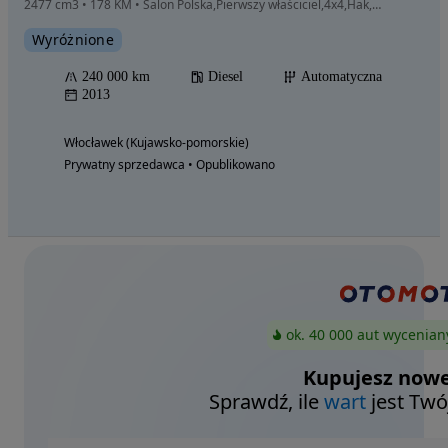
2477 cm3 • 178 KM • Salon Polska,Pierwszy właściciel,4x4,Hak,Xenon,Klima,Automat,Navi!
Wyróżnione
240 000 km
Diesel
Automatyczna
2013
Włocławek (Kujawsko-pomorskie)
Prywatny sprzedawca • Opublikowano
ok. 40 000 aut wycenian
Kupujesz nowe
Sprawdź, ile
wart
jest Twó