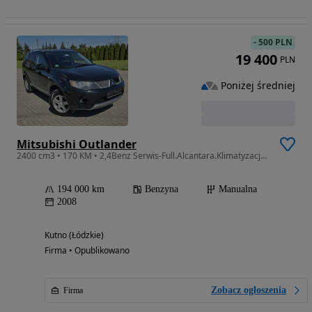
-
500 PLN
19 400
PLN
Poniżej średniej
Mitsubishi Outlander
2400 cm3 • 170 KM • 2,4Benz Serwis-Full.Alcantara.Klimatyzacja.El.szyby.Centralka.Hak
194 000 km
Benzyna
Manualna
2008
Kutno (Łódzkie)
Firma • Opublikowano
Zobacz ogłoszenia
Firma