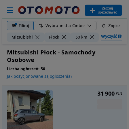
Zacznij
sprzedawać
Wybrane dla Ciebie
Filtruj
Zapisz filt
Wyczyść filtry
Mitsubishi
Płock
50 km
Mitsubishi Płock - Samochody
Osobowe
Liczba ogłoszeń:
50
Jak pozycjonowane są ogłoszenia?
31 900
PLN