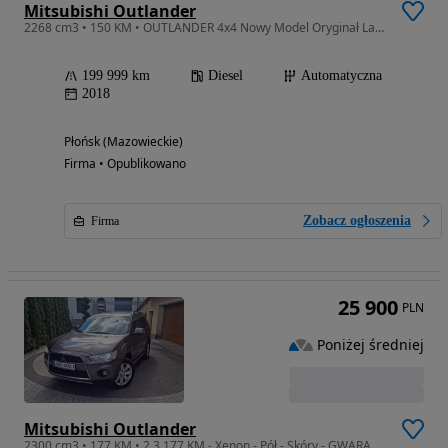
Mitsubishi Outlander
2268 cm3 • 150 KM • OUTLANDER 4x4 Nowy Model Oryginał Lakier Przebieg Bogata Opcja
199 999 km
Diesel
Automatyczna
2018
Płońsk (Mazowieckie)
Firma • Opublikowano
Zobacz ogłoszenia
Firma
25 900
PLN
Poniżej średniej
Mitsubishi Outlander
2300 cm3 • 177 KM • 2.3 177 KM - Xenon - Pół - Skóry - GWARANCJA - Zakup Door to Door