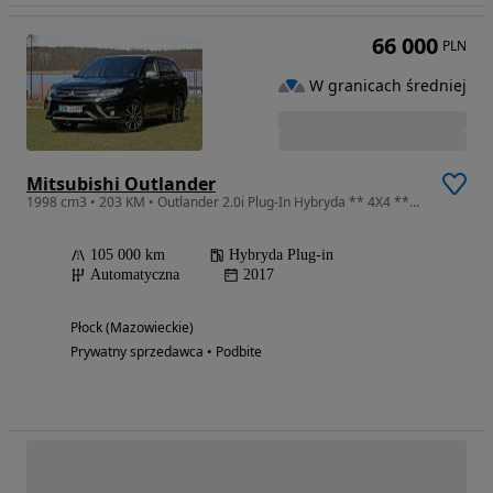
66 000
PLN
W granicach średniej
Mitsubishi Outlander
1998 cm3 • 203 KM • Outlander 2.0i Plug-In Hybryda ** 4X4 **S-AWC
105 000 km
Hybryda Plug-in
Automatyczna
2017
Płock (Mazowieckie)
Prywatny sprzedawca • Podbite