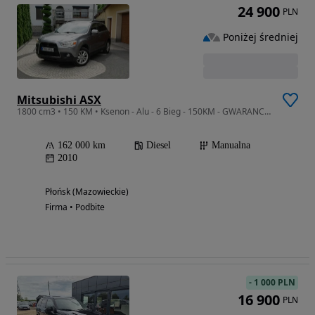
24 900
PLN
Poniżej średniej
Mitsubishi ASX
1800 cm3 • 150 KM • Ksenon - Alu - 6 Bieg - 150KM - GWARANCJA - Zakup Door To Door
162 000 km
Diesel
Manualna
2010
Płońsk (Mazowieckie)
Firma • Podbite
-
1 000 PLN
16 900
PLN