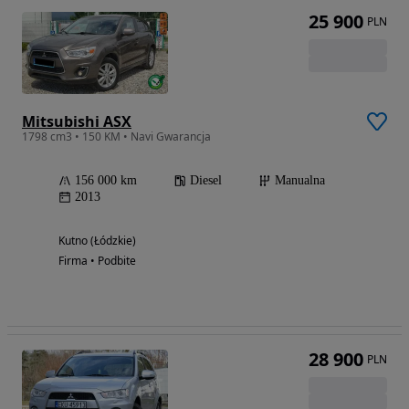
25 900
PLN
Mitsubishi ASX
1798 cm3 • 150 KM • Navi Gwarancja
156 000 km
Diesel
Manualna
2013
Kutno (Łódzkie)
Firma • Podbite
28 900
PLN