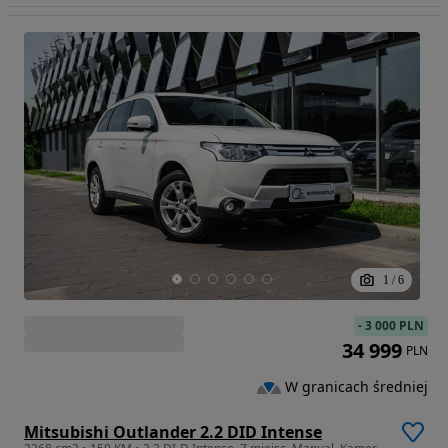
1
/
6
-
3 000 PLN
34 999
PLN
W granicach średniej
Mitsubishi Outlander 2.2 DID Intense