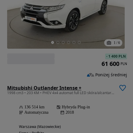
1
/
6
-
1 400 PLN
61 600
PLN
Poniżej średniej
Mitsubishi Outlander Intense +
1998 cm3 • 203 KM • PHEV 4x4 automat full LED skóra/alcantara klima auto grzane fotele kam
136 514 km
Hybryda Plug-in
Automatyczna
2018
Warszawa (Mazowieckie)