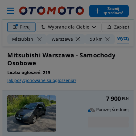
Zacznij
sprzedawać
Wybrane dla Ciebie
Filtruj
Zapisz filt
Wyczyść f
Mitsubishi
Warszawa
50 km
Mitsubishi Warszawa - Samochody
Osobowe
Liczba ogłoszeń:
219
Jak pozycjonowane są ogłoszenia?
7 900
PLN
Poniżej średniej