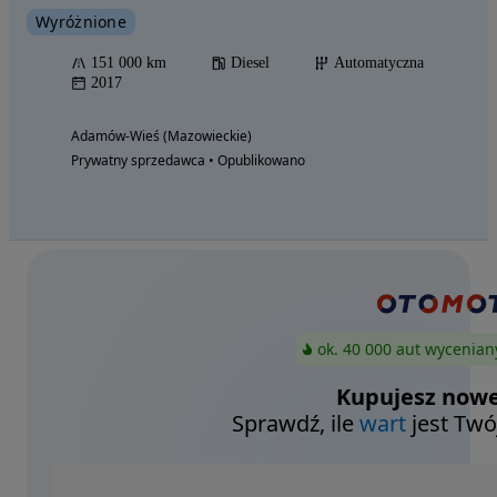
Wyróżnione
151 000 km
Diesel
Automatyczna
2017
Adamów-Wieś (Mazowieckie)
Prywatny sprzedawca • Opublikowano
ok. 40 000 aut wycenian
Kupujesz nowe
Sprawdź, ile
wart
jest Twó