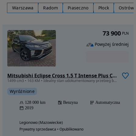
Warszawa
Radom
Piaseczno
Płock
Ostrów 
73 900
PLN
Powyżej średniej
Mitsubishi Eclipse Cross 1.5 T Intense Plus CVT
1499 cm3 • 163 KM • Idealny stan udokumentowany przebieg bezwypadkowy Benzyna Automat
Wyróżnione
128 000 km
Benzyna
Automatyczna
2019
Legionowo (Mazowieckie)
Prywatny sprzedawca • Opublikowano