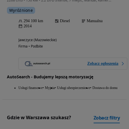
2268 cm3 • 150 KM • 2.2 DI-D Intense, 7 miejsc, Manual, Kamera, Bezwypadkowy
Wyróżnione
294 100 km
Diesel
Manualna
2014
Jawczyce (Mazowieckie)
Firma • Podbite
Zobacz ogłoszenia
AutoSearch - Budujemy lepszą motoryzację
Usługi finansowe
Myjnia
Usługi ubezpieczeniowe
Dostawa do domu
Gdzie w Warszawa szukasz?
Zobacz filtry