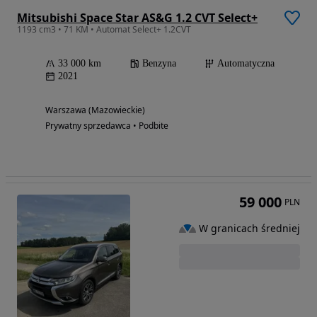
Mitsubishi Space Star AS&G 1.2 CVT Select+
1193 cm3 • 71 KM • Automat Select+ 1.2CVT
33 000 km
Benzyna
Automatyczna
2021
Warszawa (Mazowieckie)
Prywatny sprzedawca • Podbite
59 000
PLN
W granicach średniej