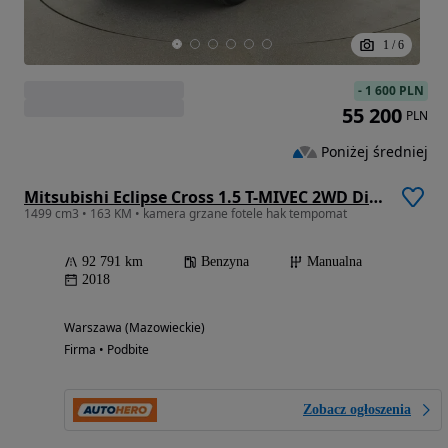
1
/
6
-
1 600 PLN
55 200
PLN
Poniżej średniej
Mitsubishi Eclipse Cross 1.5 T-MIVEC 2WD Diamant+
1499 cm3 • 163 KM • kamera grzane fotele hak tempomat
92 791 km
Benzyna
Manualna
2018
Warszawa (Mazowieckie)
Firma • Podbite
Zobacz ogłoszenia