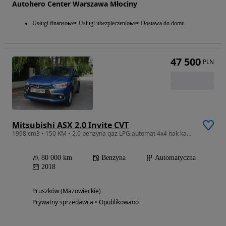
Autohero Center Warszawa Młociny
Usługi finansowe
Usługi ubezpieczeniowe
Dostawa do domu
47 500
PLN
Mitsubishi ASX 2.0 Invite CVT
1998 cm3 • 150 KM • 2.0 benzyna gaz LPG automat 4x4 hak kamera super stan!
80 000 km
Benzyna
Automatyczna
2018
Pruszków (Mazowieckie)
Prywatny sprzedawca • Opublikowano