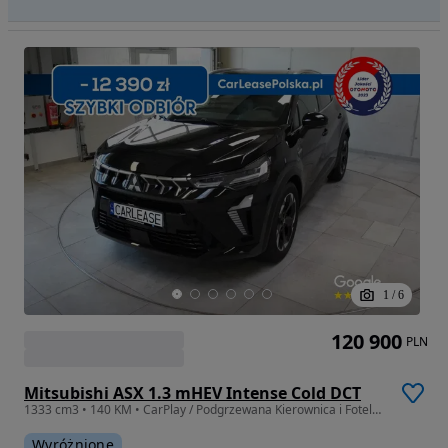
1
/
6
120 900
PLN
Mitsubishi ASX 1.3 mHEV Intense Cold DCT
1333 cm3 • 140 KM • CarPlay / Podgrzewana Kierownica i Fotele / LED / Leasing / Wynajem
Wyróżnione