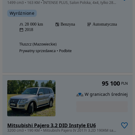
1499 cm3 • 163 KM • INTENSE PLUS, Salon Polska, 4x4, tylko 28 tys. km - UNIKAT
Wyróżnione
28 000 km
Benzyna
Automatyczna
2018
Tłuszcz (Mazowieckie)
Prywatny sprzedawca • Podbite
95 100
PLN
W granicach średniej
Mitsubishi Pajero 3.2 DID Instyle EU6
3200 cm3 • 190 KM • Mitsubishi Pajero IV 2017r 3.2D 190KM salon Polska