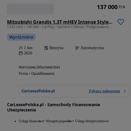
137 000
PLN
Mitsubishi Grandis 1.3T mHEV Intense Style Cold DCT
1333 cm3 • 140 KM • CarPlay / Kamera Cofania / Podgrzewana Kierownica i Fotele / Leasing
Wyróżnione
1 km
Benzyna
Automatyczna
2026
Warszawa (Mazowieckie)
Firma • Opublikowano
Zobacz ogłoszenia
CarLeasePolska.pl - Samochody Finansowanie
Ubezpieczenia
Usługi finansowe
Wynajem pojazdów
Usługi ubezpieczeniowe