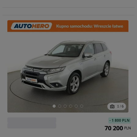
1
/
6
-
1 800 PLN
70 200
PLN