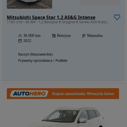
Mitsubishi Space Star 1.2 AS&G Intense
1193 cm3 • 80 KM • 1,2 Benzyna # Oryginał # Serwis ASO # Jeden WŁAŚCICIEL # Perfekt #
36 000 km
Benzyna
Manualna
2022
Raszyn (Mazowieckie)
Prywatny sprzedawca • Podbite