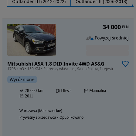
Outlander III (2012-2022)
Outlander II (2006-2013)
34 000
PLN
Powyżej średniej
Mitsubishi ASX 1.8 DID Invite 4WD AS&G
1798 cm3 • 150 KM • Pierwszy właściciel, Salon Polska, I rejestracja 2012. Przebieg 78 tyś
Wyróżnione
78 000 km
Diesel
Manualna
2011
Warszawa (Mazowieckie)
Prywatny sprzedawca • Opublikowano