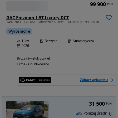
99 900
PLN
GAC Emzoom 1.5T Luxury DCT
1497 cm3 • 170 KM • Fabrycznie NOWY I PROMOCJA : 99,900 Brutto I Tylko do Końca Sierpnia
Wyróżnione
1 km
Benzyna
Automatyczna
2026
Bilcza (Świętokrzyskie)
Firma • Opublikowano
Zobacz ogłoszenia
31 500
PLN
Poniżej średniej