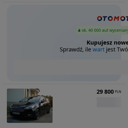
ok. 40 000 aut wycenian
Kupujesz nowe
Sprawdź, ile
wart
jest Twó
29 800
PLN