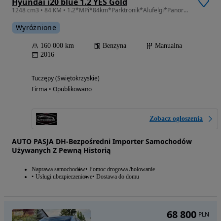
Hyundai i20 blue 1.2 YES Gold
1248 cm3 • 84 KM • 1.2*MPi*84km*Parktronik*Alufelgi*Panorama*Tempomat*ZADBANY
Wyróżnione
160 000 km
Benzyna
Manualna
2016
Tuczępy (Świętokrzyskie)
Firma • Opublikowano
Zobacz ogłoszenia
AUTO PASJA DH-Bezpośredni Importer Samochodów
Używanych Z Pewną Historią
Naprawa samochodów
Pomoc drogowa /holowanie
Usługi ubezpieczeniowe
Dostawa do domu
68 800
PLN