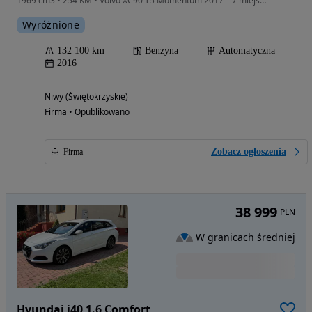
1969 cm3 • 254 KM • Volvo XC90 T5 Momentum 2017 – 7 miejsc – Panorama – Kamera 360°
Wyróżnione
132 100 km
Benzyna
Automatyczna
2016
Niwy (Świętokrzyskie)
Firma • Opublikowano
Zobacz ogłoszenia
Firma
38 999
PLN
W granicach średniej
Hyundai i40 1.6 Comfort