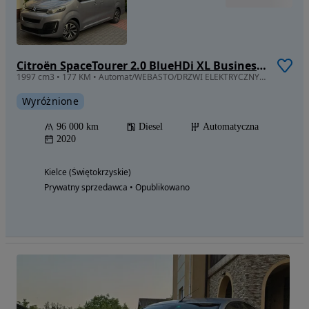
Citroën SpaceTourer 2.0 BlueHDi XL Business Lounge
1997 cm3 • 177 KM • Automat/WEBASTO/DRZWI ELEKTRYCZNY/Head-Up/Salon Polska/Mały Przebieg/
Wyróżnione
96 000 km
Diesel
Automatyczna
2020
Kielce (Świętokrzyskie)
Prywatny sprzedawca • Opublikowano