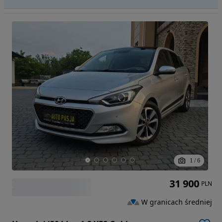
1
/
6
31 900
PLN
W granicach średniej