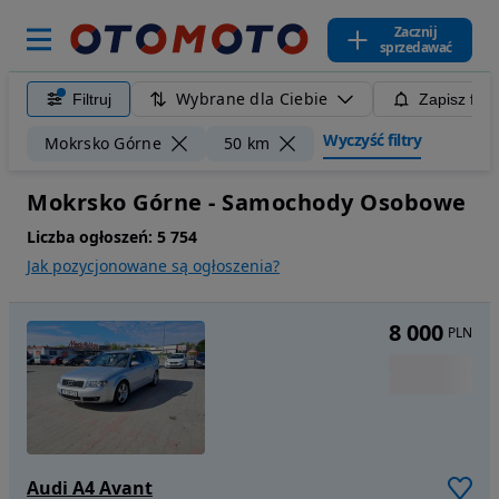
Zacznij
sprzedawać
Wybrane dla Ciebie
Filtruj
Zapisz filt
Wyczyść filtry
Mokrsko Górne
50 km
Mokrsko Górne - Samochody Osobowe
Liczba ogłoszeń:
5 754
Jak pozycjonowane są ogłoszenia?
8 000
PLN
Audi A4 Avant