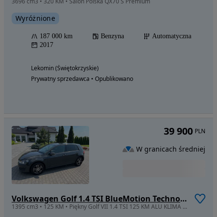
3696 cm3 • 320 KM • Salon Polska QX70 S Premium
Wyróżnione
187 000 km
Benzyna
Automatyczna
2017
Lekomin (Świętokrzyskie)
Prywatny sprzedawca • Opublikowano
39 900
PLN
W granicach średniej
Volkswagen Golf 1.4 TSI BlueMotion Technology Edition
1395 cm3 • 125 KM • Piękny Golf VII 1.4 TSI 125 KM ALU KLIMA ORYGINAŁ 100%