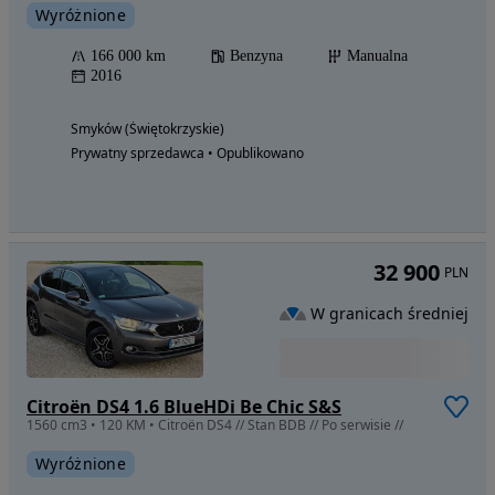
Wyróżnione
166 000 km
Benzyna
Manualna
2016
Smyków (Świętokrzyskie)
Prywatny sprzedawca • Opublikowano
32 900
PLN
W granicach średniej
Citroën DS4 1.6 BlueHDi Be Chic S&S
1560 cm3 • 120 KM • Citroën DS4 // Stan BDB // Po serwisie //
Wyróżnione