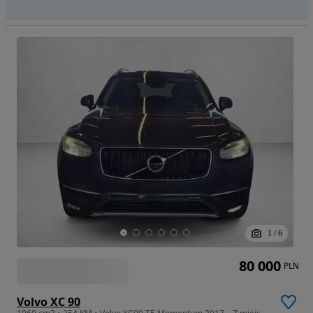
1
/
6
80 000
PLN
Volvo XC 90