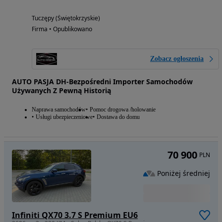
Tuczępy (Świętokrzyskie)
Firma • Opublikowano
Zobacz ogłoszenia
AUTO PASJA DH-Bezpośredni Importer Samochodów
Używanych Z Pewną Historią
Naprawa samochodów
Pomoc drogowa /holowanie
Usługi ubezpieczeniowe
Dostawa do domu
70 900
PLN
Poniżej średniej
Infiniti QX70 3.7 S Premium EU6