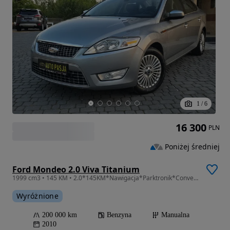
1
/
6
16 300
PLN
Poniżej średniej
Ford Mondeo 2.0 Viva Titanium
1999 cm3 • 145 KM • 2.0*145KM*Nawigacja*Parktronik*Convers*Alufelgi*Kubełki
Wyróżnione
200 000 km
Benzyna
Manualna
2010