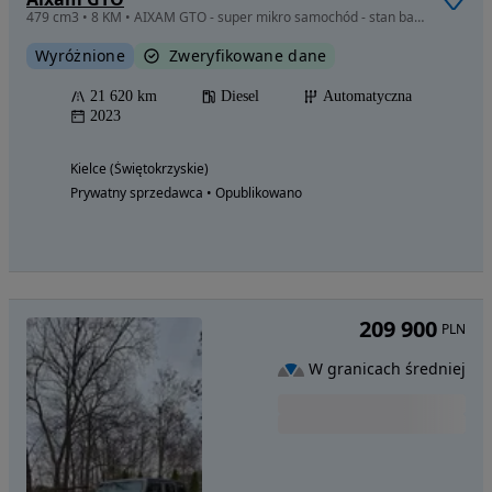
479 cm3 • 8 KM • AIXAM GTO - super mikro samochód - stan bardzo dobry
Wyróżnione
Zweryfikowane dane
21 620 km
Diesel
Automatyczna
2023
Kielce (Świętokrzyskie)
Prywatny sprzedawca • Opublikowano
209 900
PLN
W granicach średniej