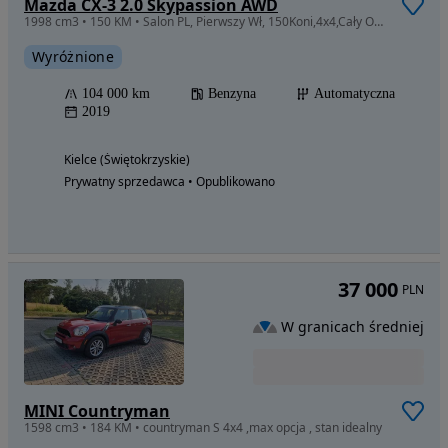
Mazda CX-3 2.0 Skypassion AWD
1998 cm3 • 150 KM • Salon PL, Pierwszy Wł, 150Koni,4x4,Cały Oryginalny, Idealny Stan
Wyróżnione
104 000 km
Benzyna
Automatyczna
2019
Kielce (Świętokrzyskie)
Prywatny sprzedawca • Opublikowano
37 000
PLN
W granicach średniej
MINI Countryman
1598 cm3 • 184 KM • countryman S 4x4 ,max opcja , stan idealny