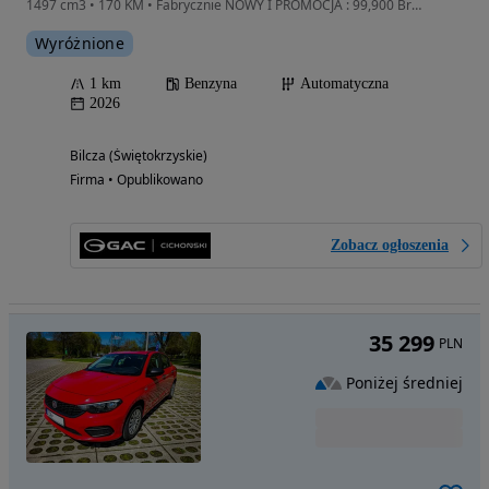
1497 cm3 • 170 KM • Fabrycznie NOWY I PROMOCJA : 99,900 Brutto I Tylko do Końca Sierpnia
Wyróżnione
1 km
Benzyna
Automatyczna
2026
Bilcza (Świętokrzyskie)
Firma • Opublikowano
Zobacz ogłoszenia
35 299
PLN
Poniżej średniej