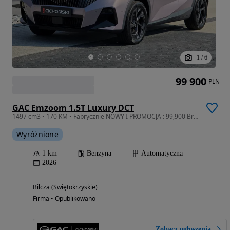
1
/
6
99 900
PLN
GAC Emzoom 1.5T Luxury DCT
1497 cm3 • 170 KM • Fabrycznie NOWY I PROMOCJA : 99,900 Brutto I Tylko do Końca Sierpnia
Wyróżnione
1 km
Benzyna
Automatyczna
2026
Bilcza (Świętokrzyskie)
Firma • Opublikowano
Zobacz ogłoszenia