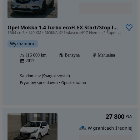
Opel Mokka 1.4 Turbo ecoFLEX Start/Stop Innovation
1364 cm3 • 140 KM • MOKKA X* I właściciel* Z Niemiec* Super Stan* Niski Przebieg!!*
Wyróżnione
116 000 km
Benzyna
Manualna
2017
Sandomierz (Świętokrzyskie)
Prywatny sprzedawca • Opublikowano
27 800
PLN
W granicach średniej