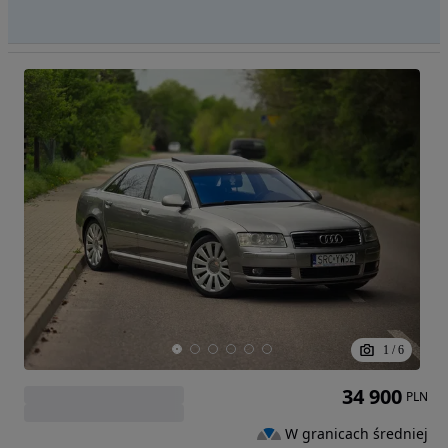
1
/
6
34 900
PLN
W granicach średniej