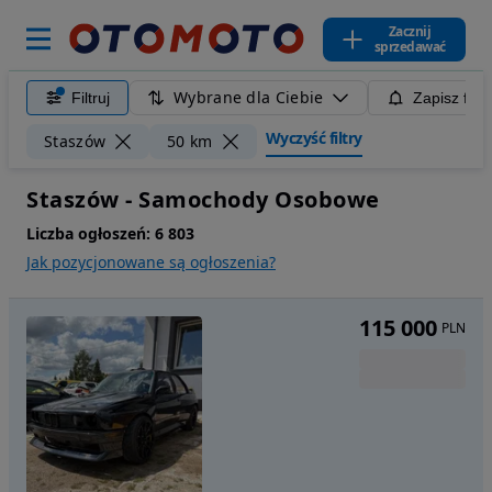
Zacznij
sprzedawać
Wybrane dla Ciebie
Filtruj
Zapisz filt
Wyczyść filtry
Staszów
50 km
Staszów - Samochody Osobowe
Liczba ogłoszeń:
6 803
Jak pozycjonowane są ogłoszenia?
115 000
PLN