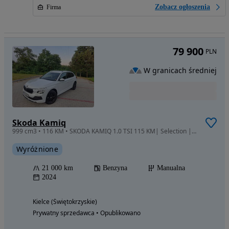
Zobacz ogłoszenia
Firma
79 900
PLN
W granicach średniej
Skoda Kamiq
999 cm3 • 116 KM • SKODA KAMIQ 1.0 TSI 115 KM| Selection | LED | Kamera |ACC
Wyróżnione
21 000 km
Benzyna
Manualna
2024
Kielce (Świętokrzyskie)
Prywatny sprzedawca • Opublikowano