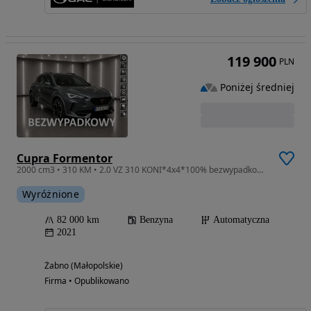
119 900
PLN
Poniżej średniej
Cupra Formentor
2000 cm3 • 310 KM • 2.0 VZ 310 KONI*4x4*100% bezwypadkowa*kamera*podgrzewana kierownica*
Wyróżnione
82 000 km
Benzyna
Automatyczna
2021
Żabno (Małopolskie)
Firma • Opublikowano