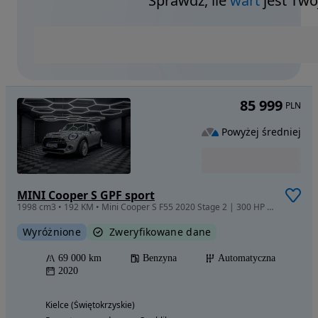
Sprawdź, ile
wart
jest Twó
85 999
PLN
Powyżej średniej
MINI Cooper S GPF sport
1998 cm3 • 192 KM • Mini Cooper S F55 2020 Stage 2 | 300 HP | 400 NM
Wyróżnione
Zweryfikowane dane
69 000 km
Benzyna
Automatyczna
2020
Kielce (Świętokrzyskie)