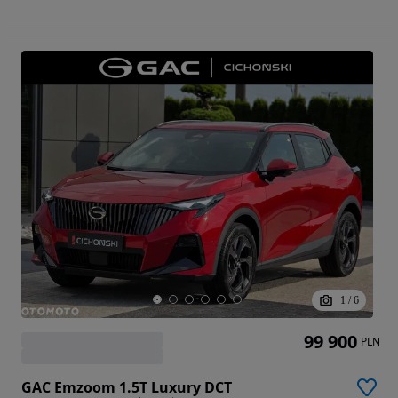
1
/
6
99 900
PLN
GAC Emzoom 1.5T Luxury DCT