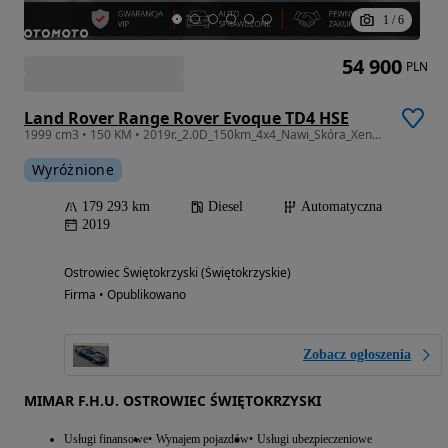
1
/
6
54 900
PLN
Land Rover Range Rover Evoque TD4 HSE
1999 cm3 • 150 KM • 2019r._2.0D_150km_4x4_Nawi_Skóra_Xenon_Gwarancja
Wyróżnione
179 293 km
Diesel
Automatyczna
2019
Ostrowiec Świętokrzyski (Świętokrzyskie)
Firma • Opublikowano
Zobacz ogłoszenia
MIMAR F.H.U. OSTROWIEC ŚWIĘTOKRZYSKI
Usługi finansowe
Wynajem pojazdów
Usługi ubezpieczeniowe