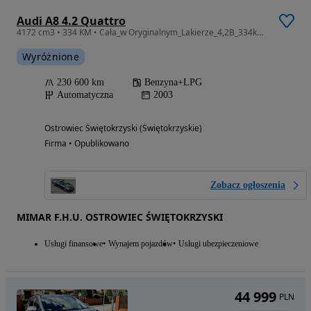
Audi A8 4.2 Quattro
4172 cm3 • 334 KM • Cała_w Oryginalnym_Lakierze_4,2B_334km_+Gaz_Quattro_Xenon_Skóra_Nawi
Wyróżnione
230 600 km
Benzyna+LPG
Automatyczna
2003
Ostrowiec Świętokrzyski (Świętokrzyskie)
Firma • Opublikowano
Zobacz ogłoszenia
MIMAR F.H.U. OSTROWIEC ŚWIĘTOKRZYSKI
Usługi finansowe
Wynajem pojazdów
Usługi ubezpieczeniowe
44 999
PLN