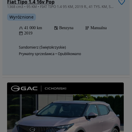
Fiat Tipo 1.4 16v Pop
1368 cm3 • 95 KM • FIAT TIPO 1.4 95 KM, 2019 R., 41 TYS. KM, SALON POLSKA, 1 właściciel
Wyróżnione
41 000 km
Benzyna
Manualna
2019
Sandomierz (Świętokrzyskie)
Prywatny sprzedawca • Opublikowano