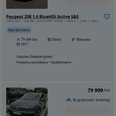
Peugeot 208 1.6 BlueHDi Active S&S
1560 cm3 • 100 KM • JAK NOWY 100KM — Klima — Ledy — Navi — Tempomat — 79tys.km
Wyróżnione
79 400 km
Diesel
Manualna
2017
Staszów (Świętokrzyskie)
Prywatny sprzedawca • Opublikowano
79 999
PLN
W granicach średniej