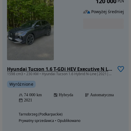
120 000
PLN
Powyżej średniej
Hyundai Tucson 1.6 T-GDi HEV Executive N Line 2WD
1598 cm3 • 230 KM • Hyundai Tucson 1.6 Hybrid N-Line|2021|74 000 km|Automat|120 000 zł
Wyróżnione
74 000 km
Hybryda
Automatyczna
2021
Tarnobrzeg (Podkarpackie)
Prywatny sprzedawca • Opublikowano