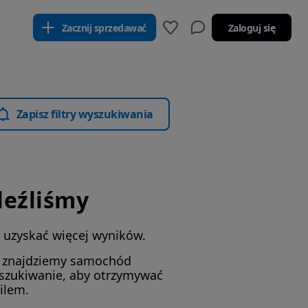
Zacznij sprzedawać
Zaloguj się
Zapisz filtry wyszukiwania
leźliśmy
by uzyskać więcej wyników.
i znajdziemy samochód
yszukiwanie, aby otrzymywać
ilem.