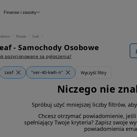
Finanse i zasoby
chody
Finansowanie
Leasing
dy
Narzędzie do wyceny samochodu
tryczne
Raport z inspekcji
obowe
Nissan
Leaf
m
Raport historii pojazdu
Leaf - Samochody Osobowe
Otomoto News
wane
ak pozycjonowane są ogłoszenia?
Leaf
"ver-40-kwh-n"
Wyczyść filtry
Niczego nie zna
Spróbuj użyć mniejszej liczby filtrów, a
Chcesz otrzymać powiadomienie, jeśl
spełniający Twoje kryteria? Zapisz swoje w
powiadomienia ema