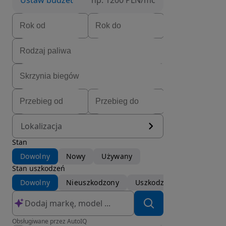
Ustaw budżet
np. 1200 PLN/mc
Lokalizacja
Stan
Dowolny
Nowy
Używany
Stan uszkodzeń
Dowolny
Nieuszkodzony
Uszkodzony
Obsługiwane przez AutoIQ