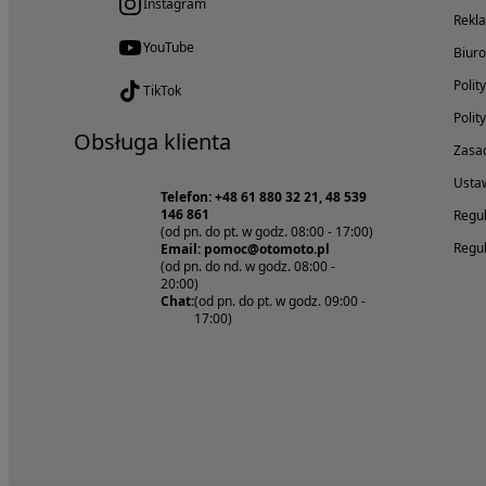
Instagram
Rekl
YouTube
Biur
Polit
TikTok
Polit
Obsługa klienta
Zasad
Ustaw
Telefon: +48 61 880 32 21, 48 539
146 861
Regul
(od pn. do pt. w godz. 08:00 - 17:00)
Regul
Email: pomoc@otomoto.pl
(od pn. do nd. w godz. 08:00 -
20:00)
Chat:
(od pn. do pt. w godz. 09:00 -
17:00)