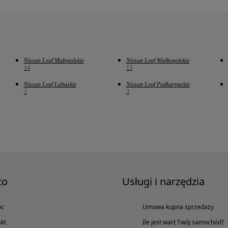
Nissan Leaf Małopolskie
Nissan Leaf Wielkopolskie
14
13
Nissan Leaf Lubuskie
Nissan Leaf Podkarpackie
3
3
to
Usługi i narzędzia
oc
Umowa kupna sprzedaży
kt
Ile jest wart Twój samochód?