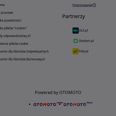
ama
Finansowanie
o prasowe
Partnerzy
yka prywatności
yka plików "cookies"
OLX.pl
y odpowiedzialnej AI
Otodom.pl
ienia plików cookie
Fixly.pl
amin dla Klientów Indywidualnych
amin dla Klientów Biznesowych
Powered by OTOMOTO