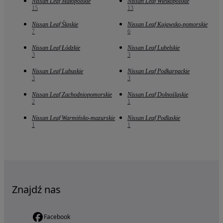
Nissan Leaf Małopolskie
Nissan Leaf Wielkopolskie
15
13
Nissan Leaf Śląskie
Nissan Leaf Kujawsko-pomorskie
7
6
Nissan Leaf Łódzkie
Nissan Leaf Lubelskie
3
3
Nissan Leaf Lubuskie
Nissan Leaf Podkarpackie
3
3
Nissan Leaf Zachodniopomorskie
Nissan Leaf Dolnośląskie
2
1
Nissan Leaf Warmińsko-mazurskie
Nissan Leaf Podlaskie
1
1
Znajdź nas
Facebook