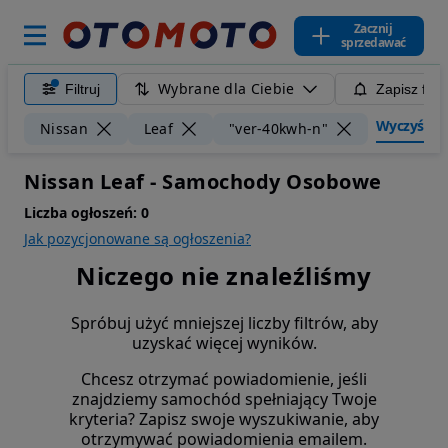
Zacznij
sprzedawać
Wybrane dla Ciebie
Filtruj
Zapisz filt
Wyczyść fil
Nissan
Leaf
"ver-40kwh-n"
Nissan Leaf - Samochody Osobowe
Liczba ogłoszeń:
0
Jak pozycjonowane są ogłoszenia?
Niczego nie znaleźliśmy
Spróbuj użyć mniejszej liczby filtrów, aby
uzyskać więcej wyników.
Chcesz otrzymać powiadomienie, jeśli
znajdziemy samochód spełniający Twoje
kryteria? Zapisz swoje wyszukiwanie, aby
otrzymywać powiadomienia emailem.