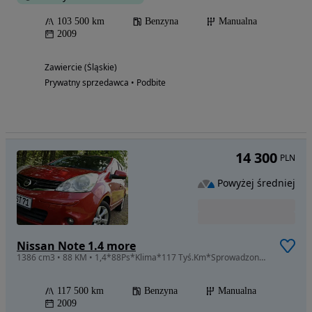
103 500 km
Benzyna
Manualna
2009
Zawiercie (Śląskie)
Prywatny sprzedawca • Podbite
14 300
PLN
Powyżej średniej
Nissan Note 1.4 more
1386 cm3 • 88 KM • 1,4*88Ps*Klima*117 Tyś.Km*Sprowadzony*Śliczny*Zobacz*Na*Żywo*Polecam!!
117 500 km
Benzyna
Manualna
2009