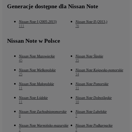
Generacje dostępne dla Nissan Note
Nissan Note I (2005-2013)
Nissan Note II (2013-)
111
76
Nissan Note w Polsce
Nissan Note Mazowieckie
Nissan Note Śląskie
45
35
Nissan Note Wielkopolskie
Nissan Note Kujawsko-pomorskie
25
14
Nissan Note Małopolskie
Nissan Note Pomorskie
11
11
Nissan Note Łódzkie
Nissan Note Dolnośląskie
11
10
Nissan Note Zachodniopomorskie
Nissan Note Lubelskie
8
7
Nissan Note Warmińsko-mazurskie
Nissan Note Podkarpackie
7
7