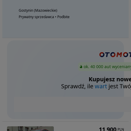
Gostynin (Mazowieckie)
Prywatny sprzedawca • Podbite
ok. 40 000 aut wycenian
Kupujesz nowe
Sprawdź, ile
wart
jest Twó
11 900
PLN