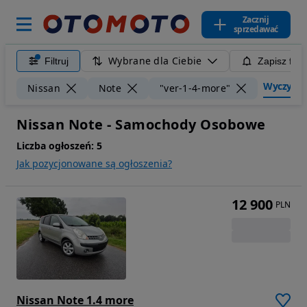
Zacznij
sprzedawać
Wybrane dla Ciebie
Filtruj
Zapisz filt
Wyczyść fi
Nissan
Note
"ver-1-4-more"
Nissan Note - Samochody Osobowe
Liczba ogłoszeń:
5
Jak pozycjonowane są ogłoszenia?
12 900
PLN
Nissan Note 1.4 more