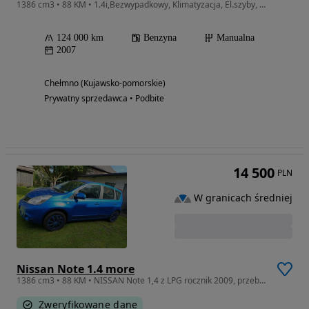
1386 cm3 • 88 KM • 1.4i,Bezwypadkowy, Klimatyzacja, El.szyby, Centralny zamek na pilota,
124 000 km
Benzyna
Manualna
2007
Chełmno (Kujawsko-pomorskie)
Prywatny sprzedawca • Podbite
14 500
PLN
W granicach średniej
Nissan Note 1.4 more
1386 cm3 • 88 KM • NISSAN Note 1,4 z LPG rocznik 2009, przebieg 103 500
Zweryfikowane dane