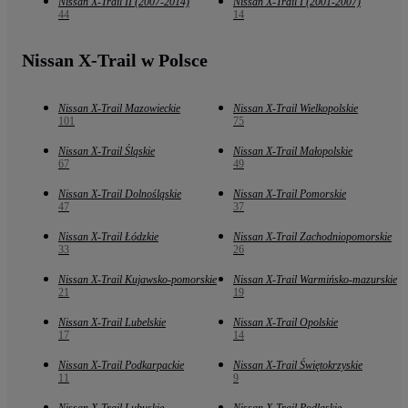
Nissan X-Trail II (2007-2014)
Nissan X-Trail I (2001-2007)
44
14
Nissan X-Trail w Polsce
Nissan X-Trail Mazowieckie
Nissan X-Trail Wielkopolskie
101
75
Nissan X-Trail Śląskie
Nissan X-Trail Małopolskie
67
49
Nissan X-Trail Dolnośląskie
Nissan X-Trail Pomorskie
47
37
Nissan X-Trail Łódzkie
Nissan X-Trail Zachodniopomorskie
33
26
Nissan X-Trail Kujawsko-pomorskie
Nissan X-Trail Warmińsko-mazurskie
21
19
Nissan X-Trail Lubelskie
Nissan X-Trail Opolskie
17
14
Nissan X-Trail Podkarpackie
Nissan X-Trail Świętokrzyskie
11
9