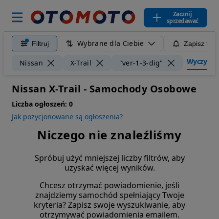
Zacznij
sprzedawać
Wybrane dla Ciebie
Filtruj
Zapisz filt
Wyczyść fi
Nissan
X-Trail
"ver-1-3-dig"
Nissan X-Trail - Samochody Osobowe
Liczba ogłoszeń:
0
Jak pozycjonowane są ogłoszenia?
Niczego nie znaleźliśmy
Spróbuj użyć mniejszej liczby filtrów, aby
uzyskać więcej wyników.
Chcesz otrzymać powiadomienie, jeśli
znajdziemy samochód spełniający Twoje
kryteria? Zapisz swoje wyszukiwanie, aby
otrzymywać powiadomienia emailem.