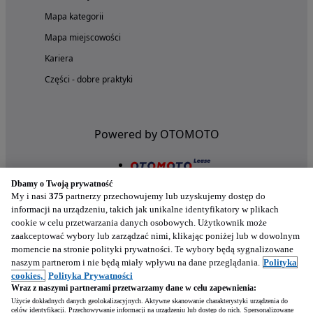
Mapa kategorii
Mapa miejscowości
Kariera
Części - dobre praktyki
Powered by OTOMOTO
Dbamy o Twoją prywatność
My i nasi
375
partnerzy przechowujemy lub uzyskujemy dostęp do
informacji na urządzeniu, takich jak unikalne identyfikatory w plikach
cookie w celu przetwarzania danych osobowych. Użytkownik może
zaakceptować wybory lub zarządzać nimi, klikając poniżej lub w dowolnym
momencie na stronie polityki prywatności. Te wybory będą sygnalizowane
naszym partnerom i nie będą miały wpływu na dane przeglądania.
Polityka
Nasze aplikacje w twoim telefonie
cookies,
Polityka Prywatności
Wraz z naszymi partnerami przetwarzamy dane w celu zapewnienia:
Użycie dokładnych danych geolokalizacyjnych. Aktywne skanowanie charakterystyki urządzenia do
celów identyfikacji. Przechowywanie informacji na urządzeniu lub dostęp do nich. Spersonalizowane