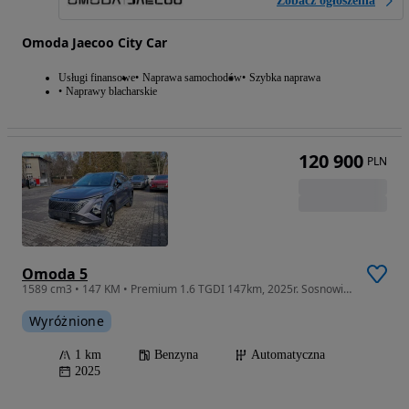
Zobacz ogłoszenia
Omoda Jaecoo City Car
Usługi finansowe
Naprawa samochodów
Szybka naprawa
Naprawy blacharskie
120 900
PLN
Omoda 5
1589 cm3 • 147 KM • Premium 1.6 TGDI 147km, 2025r. Sosnowiec dostępne od ręki
Wyróżnione
1 km
Benzyna
Automatyczna
2025