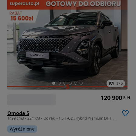
1
/
6
120 900
PLN
Omoda 5
1499 cm3 • 224 KM • Od ręki - 1.5 T-GDI Hybrid Premium DHT 224KM |Kamera 360 stopni|
Wyróżnione