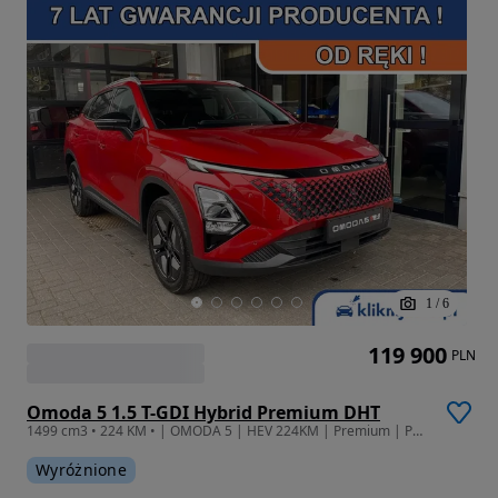
1
/
6
119 900
PLN
Omoda 5 1.5 T-GDI Hybrid Premium DHT
1499 cm3 • 224 KM • | OMODA 5 | HEV 224KM | Premium | Panorama | Kamera 360
Wyróżnione