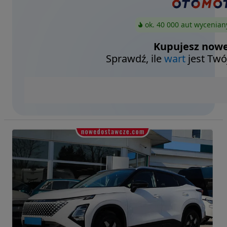
ok. 40 000 aut wycenian
Kupujesz nowe
Sprawdź, ile
wart
jest Twó