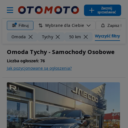
Zacznij
sprzedawać
Wybrane dla Ciebie
Filtruj
Zapisz filt
Wyczyść filtry
Omoda
Tychy
50 km
Omoda Tychy - Samochody Osobowe
Liczba ogłoszeń:
76
Jak pozycjonowane są ogłoszenia?