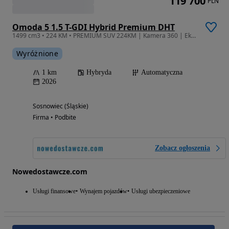
119 700
PLN
Omoda 5 1.5 T-GDI Hybrid Premium DHT
1499 cm3 • 224 KM • PREMIUM SUV 224KM | Kamera 360 | Ekran 12,3" | Podgrzewana Kierownica
Wyróżnione
1 km
Hybryda
Automatyczna
2026
Sosnowiec (Śląskie)
Firma • Podbite
Zobacz ogłoszenia
Nowedostawcze.com
Usługi finansowe
Wynajem pojazdów
Usługi ubezpieczeniowe