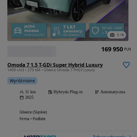
1
/
6
169 950
PLN
Omoda 7 1.5 T-GDi Super Hybrid Luxury
1499 cm3 • 279 KM • Gliwice Omoda 7 PHEV Luxury
Wyróżnione
11 km
Hybryda Plug-in
Automatyczna
2025
Gliwice (Śląskie)
Firma • Podbite