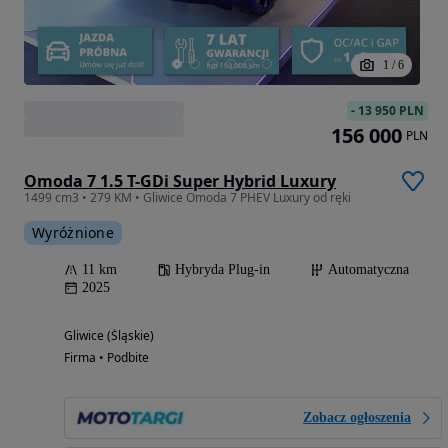
1
/
6
-
13 950 PLN
156 000
PLN
Omoda 7 1.5 T-GDi Super Hybrid Luxury
1499 cm3 • 279 KM • Gliwice Omoda 7 PHEV Luxury od ręki
Wyróżnione
11 km
Hybryda Plug-in
Automatyczna
2025
Gliwice (Śląskie)
Firma • Podbite
Zobacz ogłoszenia