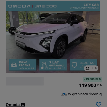
1
/
6
-
19 000 PLN
119 900
PLN
W granicach średniej
Omoda E5