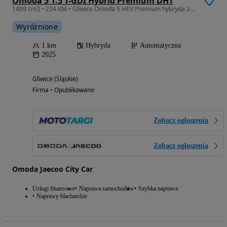
Omoda 5 1.5 T-GDI Hybrid Premium DHT
1499 cm3 • 224 KM • Gliwice Omoda 5 HEV Premium hybryda 224KM od ręki różne lakiery
Wyróżnione
1 km
Hybryda
Automatyczna
2025
Gliwice (Śląskie)
Firma • Opublikowano
Zobacz ogłoszenia
Zobacz ogłoszenia
Omoda Jaecoo City Car
Usługi finansowe
Naprawa samochodów
Szybka naprawa
Naprawy blacharskie