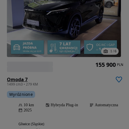
1
/
6
155 900
PLN
Omoda 7
1499 cm3 • 279 KM
Wyróżnione
10 km
Hybryda Plug-in
Automatyczna
2025
Gliwice (Śląskie)