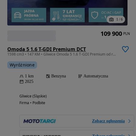
1
/
6
109 900
PLN
Omoda 5 1.6 T-GDI Premium DCT
1598 cm3 • 147 KM • Gliwice Omoda 5 1.6 T-GDI Premium od ręki
Wyróżnione
1 km
Benzyna
Automatyczna
2025
Gliwice (Śląskie)
Firma • Podbite
Zobacz ogłoszenia