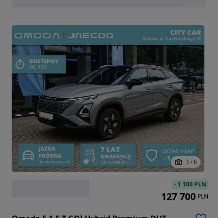
1
/
6
-
1 100 PLN
127 700
PLN