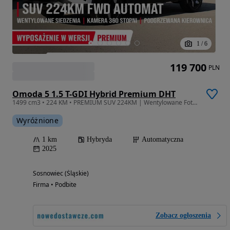
1
/
6
119 700
PLN
Omoda 5 1.5 T-GDI Hybrid Premium DHT
1499 cm3 • 224 KM • PREMIUM SUV 224KM | Wentylowane Fotele | Kamera 360 | Okno Dachowe
Wyróżnione
1 km
Hybryda
Automatyczna
2025
Sosnowiec (Śląskie)
Firma • Podbite
Zobacz ogłoszenia