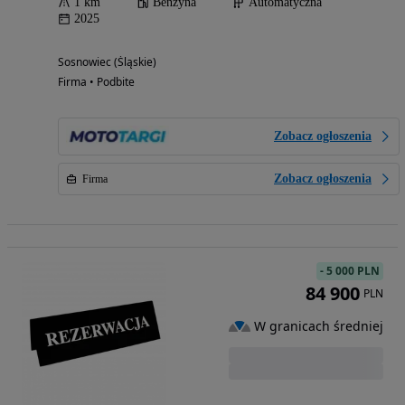
1 km
Benzyna
Automatyczna
2025
Sosnowiec (Śląskie)
Firma • Podbite
Zobacz ogłoszenia
Zobacz ogłoszenia
Firma
-
5 000 PLN
84 900
PLN
W granicach średniej