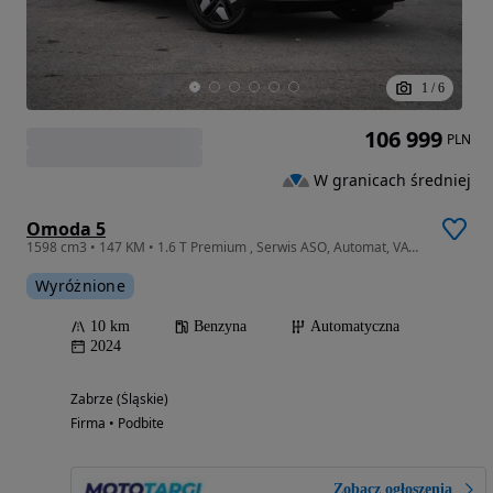
1
/
6
106 999
PLN
W granicach średniej
Omoda 5
1598 cm3 • 147 KM • 1.6 T Premium , Serwis ASO, Automat, VAT 23%, Skóra, Klimatronic,
Wyróżnione
10 km
Benzyna
Automatyczna
2024
Zabrze (Śląskie)
Firma • Podbite
Zobacz ogłoszenia