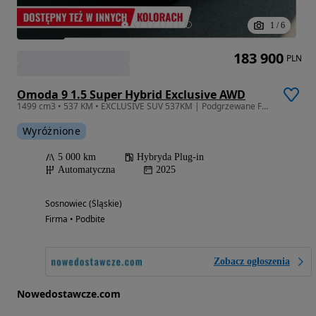
1
/
6
183 900
PLN
Omoda 9 1.5 Super Hybrid Exclusive AWD
1499 cm3 • 537 KM • EXCLUSIVE SUV 537KM | Podgrzewane Fotele | Kamery 540 | Otwierany Dach
Wyróżnione
5 000 km
Hybryda Plug-in
Automatyczna
2025
Sosnowiec (Śląskie)
Firma • Podbite
Zobacz ogłoszenia
Nowedostawcze.com