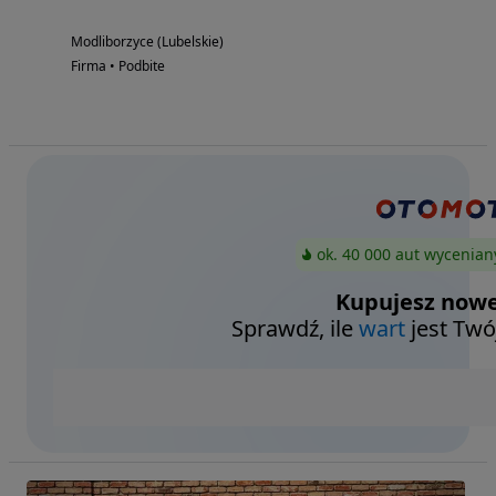
Modliborzyce (Lubelskie)
Firma • Podbite
ok. 40 000 aut wycenian
Kupujesz nowe
Sprawdź, ile
wart
jest Twó