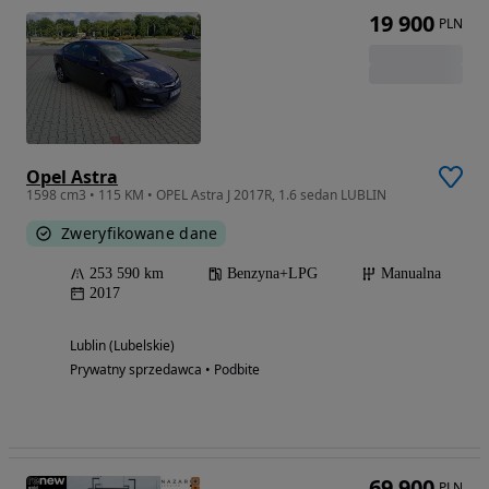
19 900
PLN
Opel Astra
1598 cm3 • 115 KM • OPEL Astra J 2017R, 1.6 sedan LUBLIN
Zweryfikowane dane
253 590 km
Benzyna+LPG
Manualna
2017
Lublin (Lubelskie)
Prywatny sprzedawca • Podbite
69 900
PLN