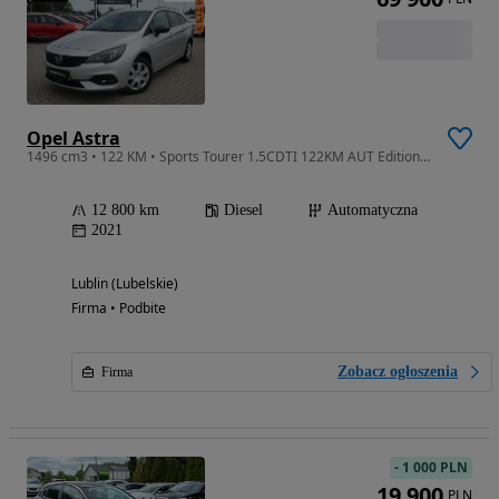
Opel Astra
1496 cm3 • 122 KM • Sports Tourer 1.5CDTI 122KM AUT Edition opony zimowe
12 800 km
Diesel
Automatyczna
2021
Lublin (Lubelskie)
Firma • Podbite
Zobacz ogłoszenia
Firma
-
1 000 PLN
19 900
PLN