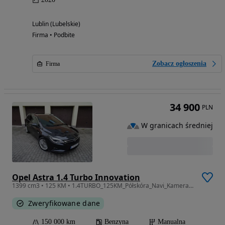
Lublin (Lubelskie)
Firma • Podbite
Zobacz ogłoszenia
Firma
34 900
PLN
W granicach średniej
Opel Astra 1.4 Turbo Innovation
1399 cm3 • 125 KM • 1.4TURBO_125KM_Półskóra_Navi_Kamera_Asystent_Blisy_Chromy_SuperStan! !
Zweryfikowane dane
150 000 km
Benzyna
Manualna