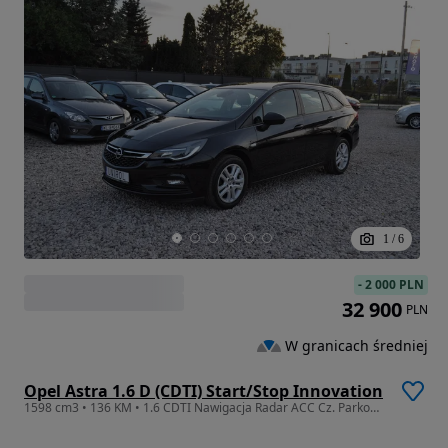
1
/
6
-
2 000 PLN
32 900
PLN
W granicach średniej
Opel Astra 1.6 D (CDTI) Start/Stop Innovation
1598 cm3 • 136 KM • 1.6 CDTI Nawigacja Radar ACC Cz. Parkowania Kamera cofania