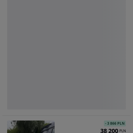
-
3 866 PLN
38 200
PLN