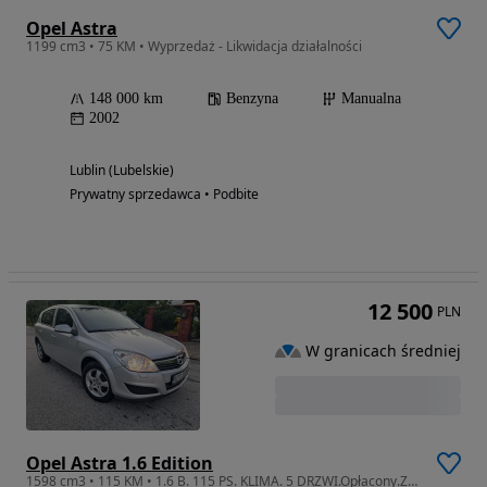
Opel Astra
1199 cm3 • 75 KM • Wyprzedaż - Likwidacja działalności
148 000 km
Benzyna
Manualna
2002
Lublin (Lubelskie)
Prywatny sprzedawca • Podbite
12 500
PLN
W granicach średniej
Opel Astra 1.6 Edition
1598 cm3 • 115 KM • 1.6 B. 115 PS. KLIMA. 5 DRZWI.Opłacony.Z Niemiec