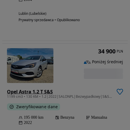
Lublin (Lubelskie)
Prywatny sprzedawca • Opublikowano
34 900
PLN
Poniżej średniej
Opel Astra 1.2 T S&S
1199 cm3 • 130 KM • 1.2|2022|SALONPL|Bezwypadkowy|S&S Edition|195.000 KM|1Właściciel
Zweryfikowane dane
195 000 km
Benzyna
Manualna
2022