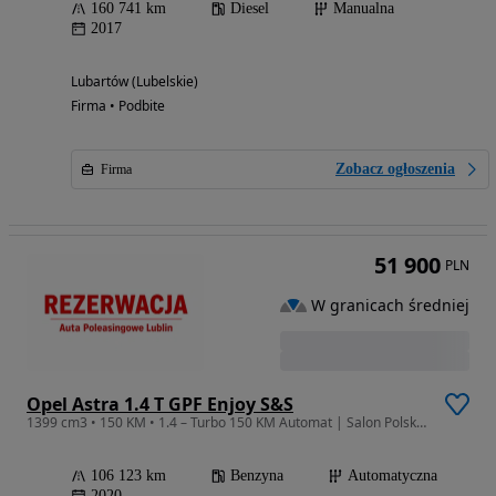
160 741 km
Diesel
Manualna
2017
Lubartów (Lubelskie)
Firma • Podbite
Zobacz ogłoszenia
Firma
51 900
PLN
W granicach średniej
Opel Astra 1.4 T GPF Enjoy S&S
1399 cm3 • 150 KM • 1.4 – Turbo 150 KM Automat | Salon Polska | Bezwypadkowy | FV 23%
106 123 km
Benzyna
Automatyczna
2020