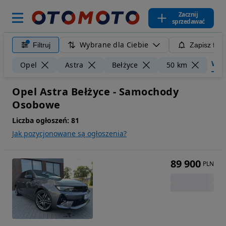
Zacznij
sprzedawać
Wybrane dla Ciebie
Filtruj
Zapisz filt
Wycz
Opel
Astra
Bełżyce
50 km
Opel Astra Bełżyce - Samochody
Osobowe
Liczba ogłoszeń:
81
Jak pozycjonowane są ogłoszenia?
89 900
PLN