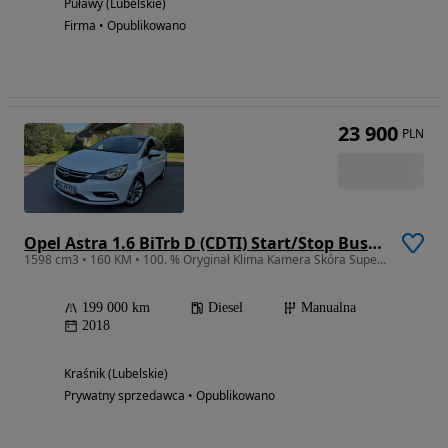
Puławy (Lubelskie)
Firma • Opublikowano
23 900
PLN
Opel Astra 1.6 BiTrb D (CDTI) Start/Stop Business
1598 cm3 • 160 KM • 100. % Oryginał Klima Kamera Skóra Super Stan z Niemiec
199 000 km
Diesel
Manualna
2018
Kraśnik (Lubelskie)
Prywatny sprzedawca • Opublikowano