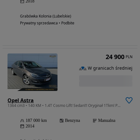
2018
Grabówka Kolonia (Lubelskie)
Prywatny sprzedawca • Podbite
24 900
PLN
W granicach średniej
Opel Astra
1364 cm3 • 140 KM • 1.4T Cosmo Lift! Sedan!!! Oryginał 1Tkm! Piękna! Gwarancja 15mieś!
187 000 km
Benzyna
Manualna
2014