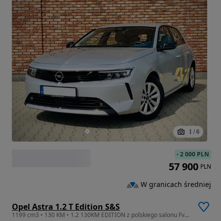
1
/
6
-
2 000 PLN
57 900
PLN
W granicach średniej
Opel Astra 1.2 T Edition S&S
1199 cm3 • 130 KM • 1.2 130KM EDITION z polskiego salonu Fv-23%