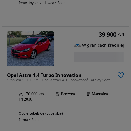
Prywatny sprzedawca • Podbite
39 900
PLN
W granicach średniej
Opel Astra 1.4 Turbo Innovation
1399 cm3 • 150 KM • Opel Astra1.4TB.Innovation*Carplay*Matrix*Kamera*ACC*LaneAssist*PDC*
176 000 km
Benzyna
Manualna
2016
Opole Lubelskie (Lubelskie)
Firma • Podbite