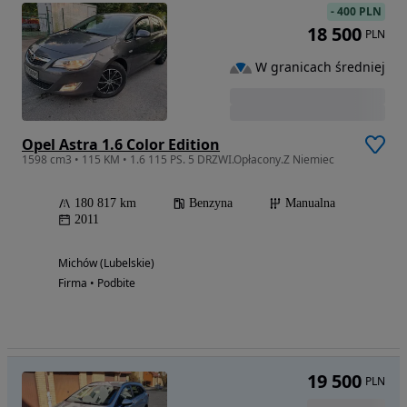
-
400 PLN
18 500
PLN
W granicach średniej
Opel Astra 1.6 Color Edition
1598 cm3 • 115 KM • 1.6 115 PS. 5 DRZWI.Opłacony.Z Niemiec
180 817 km
Benzyna
Manualna
2011
Michów (Lubelskie)
Firma • Podbite
19 500
PLN