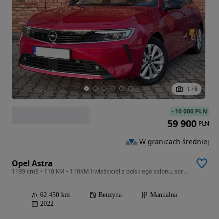
1
/
6
-
10 000 PLN
59 900
PLN
W granicach średniej
Opel Astra
1199 cm3 • 110 KM • 110KM I-właściciel z polskiego salonu, serwis ASO
62 450 km
Benzyna
Manualna
2022