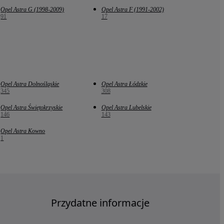
Opel Astra G (1998-2009)
Opel Astra F (1991-2002)
91
17
Opel Astra Dolnośląskie
Opel Astra Łódzkie
345
308
Opel Astra Świętokrzyskie
Opel Astra Lubelskie
146
143
Opel Astra Kowno
1
Przydatne informacje