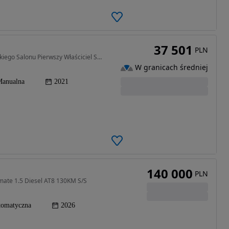
37 501
PLN
1496 cm3 • 122 KM • 2022 BEZWYPADKOWY z Polskiego Salonu Pierwszy Właściciel Serwis Faktur
W granicach średniej
anualna
2021
140 000
PLN
imate 1.5 Diesel AT8 130KM S/S
tomatyczna
2026