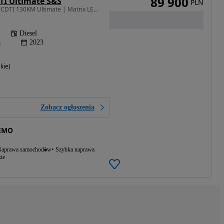
89 900
DTI Ultimate S&S
PLN
1498 cm3 • 130 KM • 1.5 CDTI 130KM Ultimate | Matrix LED | Panorama | Gwarancja Fabryczna
Diesel
a
2023
kie)
Zobacz ogłoszenia
EMO
aprawa samochodów
Szybka naprawa
ie