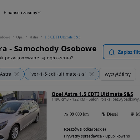
Finanse i zasoby
chody
Finansowanie
Leasing
dy
Narzędzie do wyceny samochodu
tryczne
Raport z inspekcji
obowe
Opel
Astra
1.5 CDTI Ultimate S&S
m
Raport historii pojazdu
tra - Samochody Osobowe
Otomoto News
Zapisz fi
wane
ak pozycjonowane są ogłoszenia?
Astra
"ver-1-5-cdti-ultimate-s-s"
Wyczyść filtry
Opel Astra 1.5 CDTI Ultimate S&S
1496 cm3 • 122 KM • Salon Polska, bezwypadkowy, I
99 000 km
Diesel
M
Rzeszów (Podkarpackie)
Prywatny sprzedawca • Opublikowano