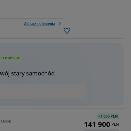
Zobacz ogłoszenia
co miesiąc
Twój stary samochód
-
1 000 PLN
y Model
141 900
PLN