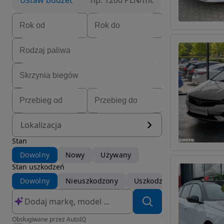
Ustaw budżet
np. 1200 PLN/mc
Lokalizacja
Stan
Dowolny
Nowy
Używany
Stan uszkodzeń
Dowolny
Nieuszkodzony
Uszkodzony
Obsługiwane przez AutoIQ