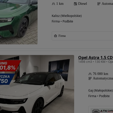
1 km
Diesel
Automa
Kalisz (Wielkopolskie)
Firma • Podbite
Firma
Opel Astra 1.5 C
1498 cm3 • 130 KM • Ope
76 000 km
Automatyczn
Gaj (Małopolskie)
Firma • Podbite