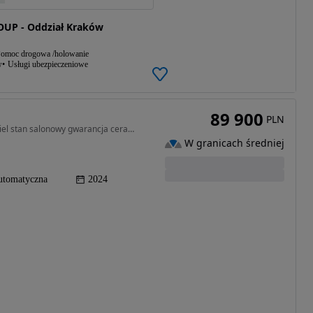
UP - Oddział Kraków
omoc drogowa /holowanie
w
Usługi ubezpieczeniowe
89 900
PLN
1498 cm3 • 130 KM • Ultimate 1.5 Pierwszy właściciel stan salonowy gwarancja ceramika
W granicach średniej
utomatyczna
2024