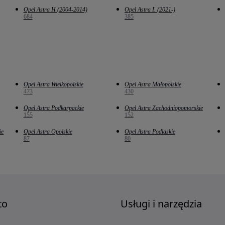
Opel Astra H (2004-2014)
Opel Astra L (2021-)
684
385
Opel Astra Wielkopolskie
Opel Astra Małopolskie
473
430
Opel Astra Podkarpackie
Opel Astra Zachodniopomorskie
155
152
ie
Opel Astra Opolskie
Opel Astra Podlaskie
87
80
to
Usługi i narzędzia