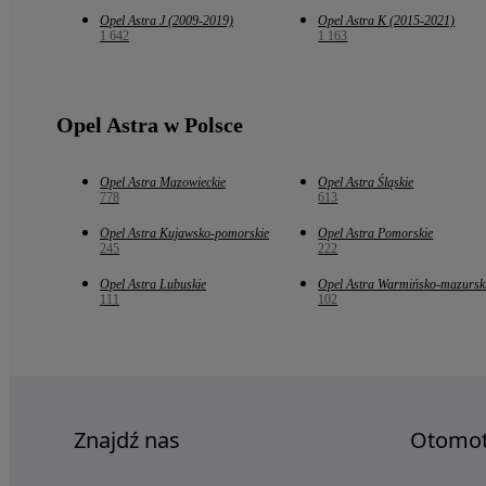
Opel Astra J (2009-2019)
Opel Astra K (2015-2021)
1 642
1 163
Opel Astra w Polsce
Opel Astra Mazowieckie
Opel Astra Śląskie
778
613
Opel Astra Kujawsko-pomorskie
Opel Astra Pomorskie
245
222
Opel Astra Lubuskie
Opel Astra Warmińsko-mazursk
111
102
Znajdź nas
Otomo