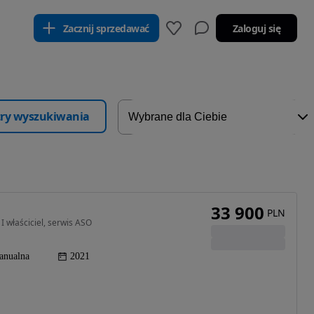
Zacznij sprzedawać
Zaloguj się
ltry wyszukiwania
33 900
PLN
 właściciel, serwis ASO
anualna
2021