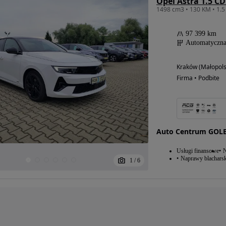
Opel Astra 1.5 C
97 399 km
Automatyczn
Kraków (Małopols
Firma • Podbite
Auto Centrum GOL
Usługi finansowe
N
Naprawy blacharsk
1
/
6