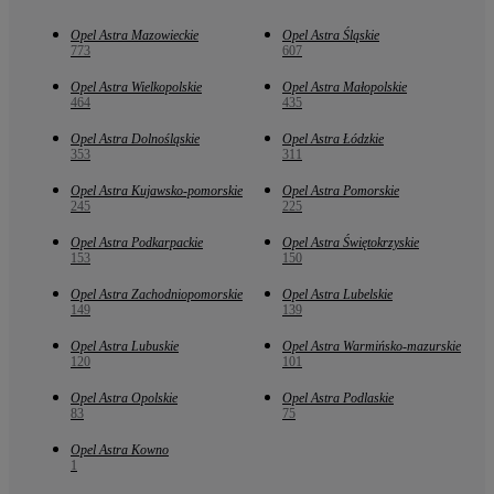
Opel Astra Mazowieckie
Opel Astra Śląskie
773
607
Opel Astra Wielkopolskie
Opel Astra Małopolskie
464
435
Opel Astra Dolnośląskie
Opel Astra Łódzkie
353
311
Opel Astra Kujawsko-pomorskie
Opel Astra Pomorskie
245
225
Opel Astra Podkarpackie
Opel Astra Świętokrzyskie
153
150
Opel Astra Zachodniopomorskie
Opel Astra Lubelskie
149
139
Opel Astra Lubuskie
Opel Astra Warmińsko-mazurskie
120
101
Opel Astra Opolskie
Opel Astra Podlaskie
83
75
Opel Astra Kowno
1