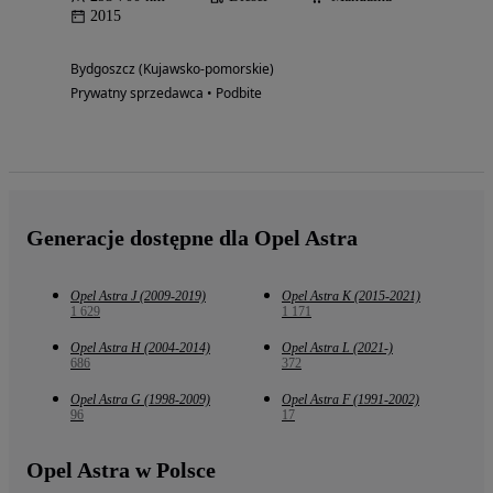
2015
Bydgoszcz (Kujawsko-pomorskie)
Prywatny sprzedawca • Podbite
Generacje dostępne dla Opel Astra
Opel Astra J (2009-2019)
Opel Astra K (2015-2021)
1 629
1 171
Opel Astra H (2004-2014)
Opel Astra L (2021-)
686
372
Opel Astra G (1998-2009)
Opel Astra F (1991-2002)
96
17
Opel Astra w Polsce