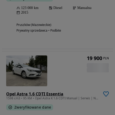
123 000 km
Diesel
Manualna
2015
Pruszków (Mazowieckie)
Prywatny sprzedawca • Podbite
19 900
PLN
Opel Astra 1.6 CDTI Essentia
1598 cm3 • 95 KM • Opel Astra K 1.6 CDTI Manual | Serwis | Nowe sprzęgło
Zweryfikowane dane