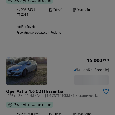
Zweryfikowane dane
203 743 km
Diesel
Manualna
2014
Łódź (Łódzkie)
Prywatny sprzedawca • Podbite
15 000
PLN
Poniżej średniej
Opel Astra 1.6 CDTI Essentia
1598 cm3 • 110 KM • Astra J 1.6 CDTI 110KM z fakturami+koła lato zima
Zweryfikowane dane
293 700 km
Diesel
Manualna