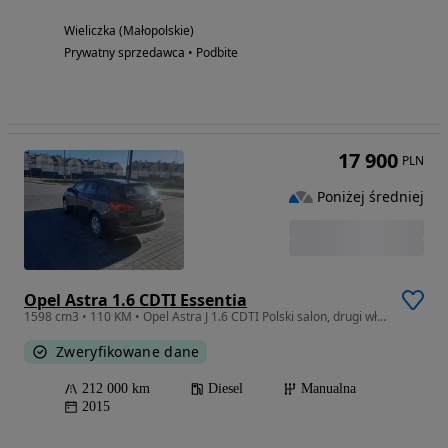
Wieliczka (Małopolskie)
Prywatny sprzedawca • Podbite
17 900
PLN
Poniżej średniej
Opel Astra 1.6 CDTI Essentia
1598 cm3 • 110 KM • Opel Astra J 1.6 CDTI Polski salon, drugi właściciel, dwa zestawy opon
Zweryfikowane dane
212 000 km
Diesel
Manualna
2015