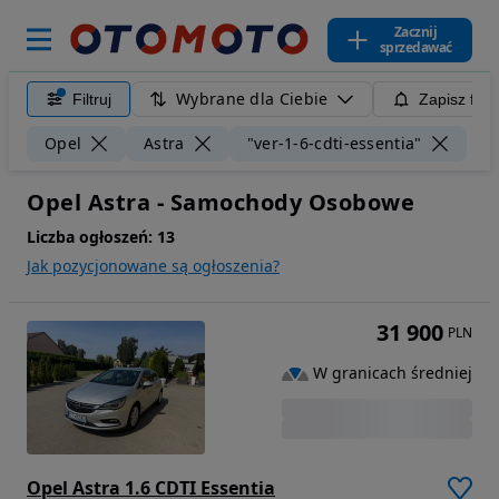
Zacznij
sprzedawać
Wybrane dla Ciebie
Filtruj
Zapisz filt
Wyc
Opel
Astra
"ver-1-6-cdti-essentia"
Opel Astra - Samochody Osobowe
Liczba ogłoszeń:
13
Jak pozycjonowane są ogłoszenia?
31 900
PLN
W granicach średniej
Opel Astra 1.6 CDTI Essentia