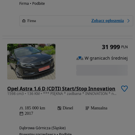
Firma • Podbite
Zobacz ogłoszenia
Firma
31 999
PLN
W granicach średniej
Opel Astra 1.6 D (CDTI) Start/Stop Innovation
1598 cm3 • 136 KM • *** PIĘKNA * zadbana * INNOVATION * navi * ALU 18 * zobacz ***
185 000 km
Diesel
Manualna
2017
Dąbrowa Górnicza (Śląskie)
Prywatny sprzedawca • Podbite