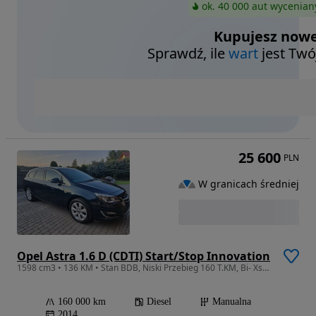
ok. 40 000 aut wycenian
Kupujesz nowe
Sprawdź, ile
wart
jest Twó
25 600
PLN
W granicach średniej
Opel Astra 1.6 D (CDTI) Start/Stop Innovation
1598 cm3 • 136 KM • Stan BDB, Niski Przebieg 160 T.KM, Bi- Xsenon, Navi, Serwis, Zadbana
160 000 km
Diesel
Manualna
2014