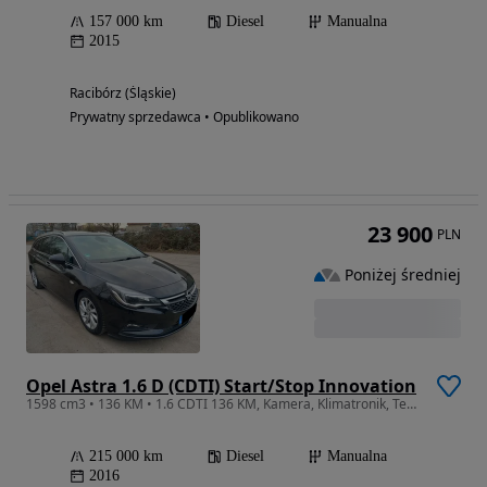
157 000 km
Diesel
Manualna
2015
Racibórz (Śląskie)
Prywatny sprzedawca • Opublikowano
23 900
PLN
Poniżej średniej
Opel Astra 1.6 D (CDTI) Start/Stop Innovation
1598 cm3 • 136 KM • 1.6 CDTI 136 KM, Kamera, Klimatronik, Tempomat, Parktronik,Serwisowany
215 000 km
Diesel
Manualna
2016