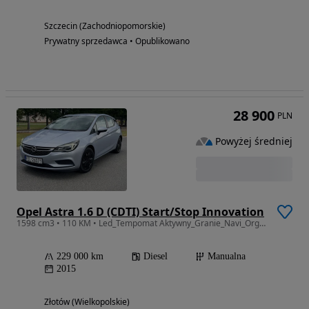
Szczecin (Zachodniopomorskie)
Prywatny sprzedawca • Opublikowano
28 900
PLN
Powyżej średniej
Opel Astra 1.6 D (CDTI) Start/Stop Innovation
1598 cm3 • 110 KM • Led_Tempomat Aktywny_Granie_Navi_Orginalny Lakier
229 000 km
Diesel
Manualna
2015
Złotów (Wielkopolskie)