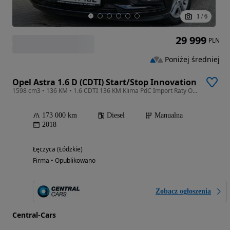
1
/
6
29 999
PLN
Poniżej średniej
Opel Astra 1.6 D (CDTI) Start/Stop Innovation
1598 cm3 • 136 KM • 1.6 CDTI 136 KM Klima PdC Import Raty Opłaty !!!
173 000 km
Diesel
Manualna
2018
Łęczyca (Łódzkie)
Firma • Opublikowano
Zobacz ogłoszenia
Central-Cars