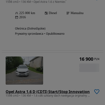
1598 cm3 • 136 KM • Opel Astra 1.6 z Niemiec
225 000 km
Diesel
Manualna
2016
Oleśnica (Dolnośląskie)
Prywatny sprzedawca • Opublikowano
16 900
PLN
Opel Astra 1.6 D (CDTI) Start/Stop Innovation
1598 cm3 • 136 KM • 1.6 cdti szklany dach nawigacja orginalny przebieg