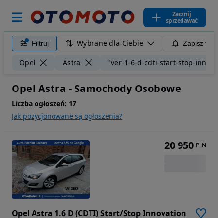
Zacznij
sprzedawać
Wybrane dla Ciebie
Filtruj
Zapisz filt
Opel
Astra
"ver-1-6-d-cdti-start-stop-innova
Opel Astra - Samochody Osobowe
Liczba ogłoszeń:
17
Jak pozycjonowane są ogłoszenia?
20 950
PLN
Opel Astra 1.6 D (CDTI) Start/Stop Innovation