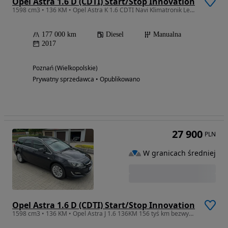
Opel Astra 1.6 D (CDTI) Start/Stop Innovation
1598 cm3 • 136 KM • Opel Astra K 1.6 CDTI Navi Klimatronik Led Alu Sport Cosmo
177 000 km
Diesel
Manualna
2017
Poznań (Wielkopolskie)
Prywatny sprzedawca • Opublikowano
27 900
PLN
W granicach średniej
Opel Astra 1.6 D (CDTI) Start/Stop Innovation
1598 cm3 • 136 KM • Opel Astra J 1.6 136KM 156 tyś km bezwypadkowy ASO Bi-Xenon