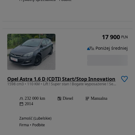
17 900
PLN
Poniżej średniej
Opel Astra 1.6 D (CDTI) Start/Stop Innovation
1598 cm3 • 110 KM • Lift ! Super stan ! Bogate wyposażenie ! Serwis !
232 000 km
Diesel
Manualna
2014
Zamość (Lubelskie)
Firma • Podbite