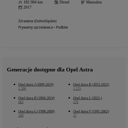
182 084 km
Diesel
Manualna
2017
Żórawina (Dolnośląskie)
Prywatny sprzedawca • Podbite
Generacje dostępne dla Opel Astra
Opel Astra J (2009-2019)
Opel Astra K (2015-2021)
1 596
1 155
Opel Astra H (2004-2014)
Opel Astra L (2021-)
683
370
Opel Astra G (1998-2009)
Opel Astra F (1991-2002)
100
17