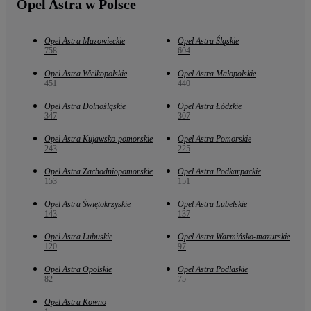
Opel Astra w Polsce
Opel Astra Mazowieckie
Opel Astra Śląskie
758
604
Opel Astra Wielkopolskie
Opel Astra Małopolskie
451
440
Opel Astra Dolnośląskie
Opel Astra Łódzkie
347
307
Opel Astra Kujawsko-pomorskie
Opel Astra Pomorskie
243
225
Opel Astra Zachodniopomorskie
Opel Astra Podkarpackie
153
151
Opel Astra Świętokrzyskie
Opel Astra Lubelskie
143
137
Opel Astra Lubuskie
Opel Astra Warmińsko-mazurskie
120
97
Opel Astra Opolskie
Opel Astra Podlaskie
82
75
Opel Astra Kowno