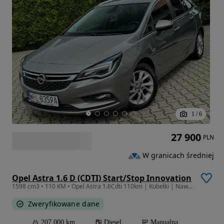
1
/
6
27 900
PLN
W granicach średniej
Opel Astra 1.6 D (CDTI) Start/Stop Innovation
1598 cm3 • 110 KM • Opel Astra 1.6Cdti 110km | Kubełki | Nawigacja | Chrom 17″ | Zarej
Zweryfikowane dane
207 000 km
Diesel
Manualna