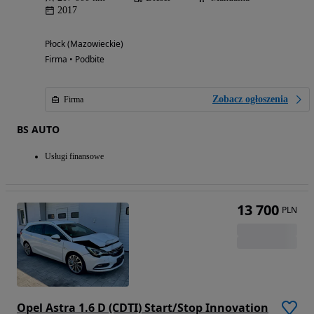
2017
Płock (Mazowieckie)
Firma • Podbite
Zobacz ogłoszenia
Firma
BS AUTO
Usługi finansowe
13 700
PLN
Opel Astra 1.6 D (CDTI) Start/Stop Innovation