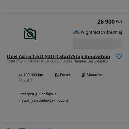
26 900
PLN
W granicach średniej
Opel Astra 1.6 D (CDTI) Start/Stop Innovation
1598 cm3 • 110 KM • K 1.6 CDTI 110KM z Niemiec Bezwypadkowy, Serwisowany, Zarejestrowany
199 000 km
Diesel
Manualna
2018
Strzegom (Dolnośląskie)
Prywatny sprzedawca • Podbite