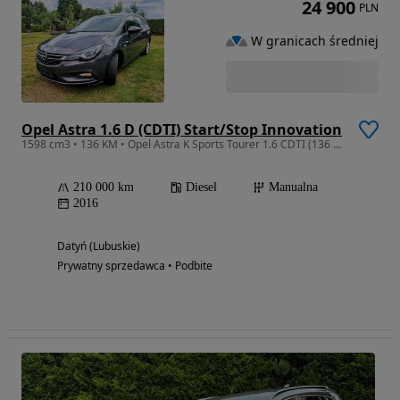
24 900
PLN
W granicach średniej
Opel Astra 1.6 D (CDTI) Start/Stop Innovation
1598 cm3 • 136 KM • Opel Astra K Sports Tourer 1.6 CDTI (136 KM) Navi Kamera Intelli Lux
210 000 km
Diesel
Manualna
2016
Datyń (Lubuskie)
Prywatny sprzedawca • Podbite