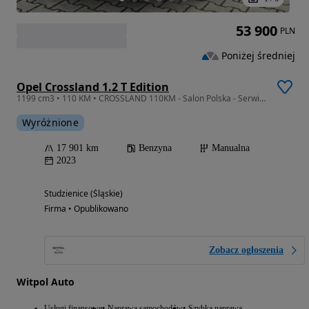
53 900
PLN
Poniżej średniej
Opel Crossland 1.2 T Edition
1199 cm3 • 110 KM • CROSSLAND 110KM - Salon Polska - Serwisowany w ASO - 17900km -
Wyróżnione
17 901 km
Benzyna
Manualna
2023
Studzienice (Śląskie)
Firma • Opublikowano
Zobacz ogłoszenia
Witpol Auto
Usługi finansowe
Naprawa samochodów
Szybka naprawa