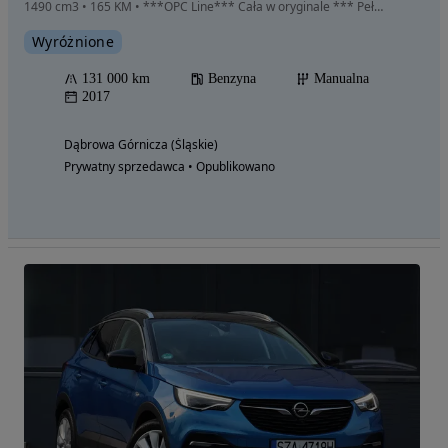
1490 cm3 • 165 KM • ***OPC Line*** Cała w oryginale *** Pełny serwis *** Ś l i c z n a ***
Wyróżnione
131 000 km
Benzyna
Manualna
2017
Dąbrowa Górnicza (Śląskie)
Prywatny sprzedawca • Opublikowano