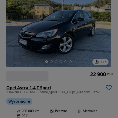
1
/
6
22 900
PLN
Opel Astra 1.4 T Sport
1364 cm3 • 120 KM • Cosmo_Sport~1.4T_120ps_6Biegów~Bezwypadkowa~Serwisowana~TopStan!
Wyróżnione
200 000 km
Benzyna
Manualna
2011