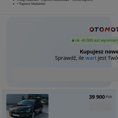
Naprawy blacharskie
ok. 40 000 aut wycenian
Kupujesz nowe
Sprawdź, ile
wart
jest Twó
39 900
PLN