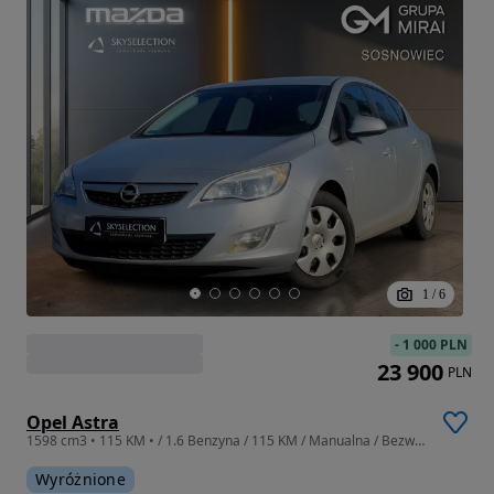
1
/
6
-
1 000 PLN
23 900
PLN
Opel Astra
1598 cm3 • 115 KM • / 1.6 Benzyna / 115 KM / Manualna / Bezwypadkowy
Wyróżnione