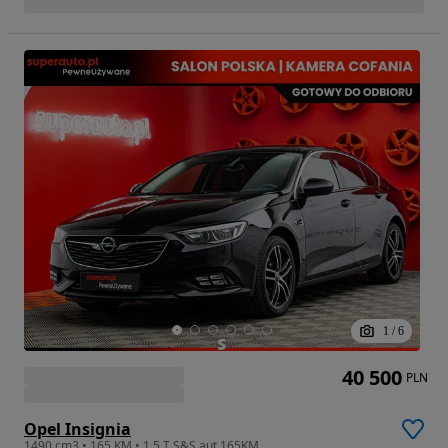
1
/
6
40 500
PLN
Opel Insignia
1490 cm3 • 165 KM • 1.5 T S&S aut 165KM