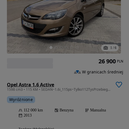
1
/
6
26 900
PLN
W granicach średniej
Opel Astra 1.6 Active
1598 cm3 • 115 KM • SEDAN~1.6i_115ps~Tylko112TysPrzebiegu~Serwisowana~ALU.18~UNIKAT
Wyróżnione
112 000 km
Benzyna
Manualna
2013