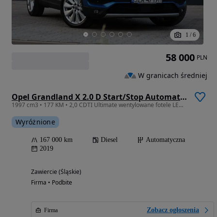
1
/
6
58 000
PLN
W granicach średniej
Opel Grandland X 2.0 D Start/Stop Automatik Ultimate
1997 cm3 • 177 KM • 2,0 CDTI Ultimate wentylowane fotele LED kamera BLIS keyless
Wyróżnione
167 000 km
Diesel
Automatyczna
2019
Zawiercie (Śląskie)
Firma • Podbite
Zobacz ogłoszenia
Firma