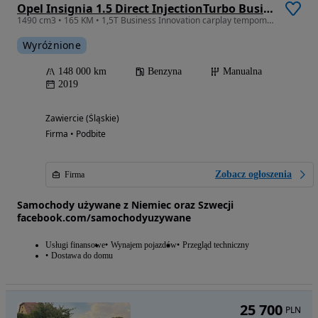
Opel Insignia 1.5 Direct InjectionTurbo Business Innovation
1490 cm3 • 165 KM • 1,5T Business Innovation carplay tempomat
Wyróżnione
148 000 km
Benzyna
Manualna
2019
Zawiercie (Śląskie)
Firma • Podbite
Zobacz ogłoszenia
Firma
Samochody używane z Niemiec oraz Szwecji
facebook.com/samochodyuzywane
Usługi finansowe
Wynajem pojazdów
Przegląd techniczny
Dostawa do domu
25 700
PLN