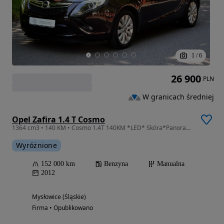
1
/
6
26 900
PLN
W granicach średniej
Opel Zafira 1.4 T Cosmo
1364 cm3 • 140 KM • Cosmo 1.4T 140KM *LED* Skóra*Panorama*7miejsc*Gwarancja 1ROK
Wyróżnione
152 000 km
Benzyna
Manualna
2012
Mysłowice (Śląskie)
Firma • Opublikowano