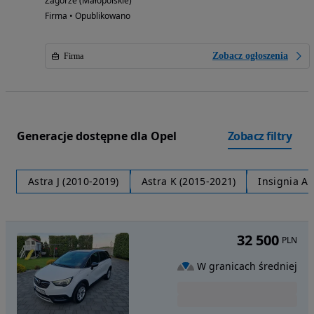
Zagórze (Małopolskie)
Firma • Opublikowano
Zobacz ogłoszenia
Firma
Generacje dostępne dla Opel
Zobacz filtry
Astra J (2010-2019)
Astra K (2015-2021)
Insignia A 
32 500
PLN
W granicach średniej