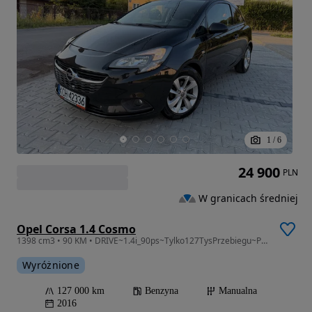
1
/
6
24 900
PLN
W granicach średniej
Opel Corsa 1.4 Cosmo
1398 cm3 • 90 KM • DRIVE~1.4i_90ps~Tylko127TysPrzebiegu~PDC~GrzaneFotele+Kierownica~TOP!
Wyróżnione
127 000 km
Benzyna
Manualna
2016