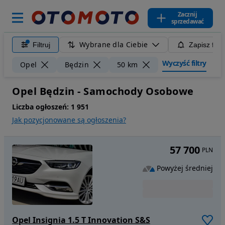
Zacznij
sprzedawać
Wybrane dla Ciebie
Filtruj
Zapisz filt
Wyczyść filtry
Opel
Będzin
50 km
Opel Będzin - Samochody Osobowe
Liczba ogłoszeń:
1 951
Jak pozycjonowane są ogłoszenia?
57 700
PLN
Powyżej średniej
Opel Insignia 1.5 T Innovation S&S