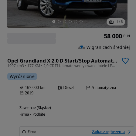
1
/
6
58 000
PLN
W granicach średniej
Opel Grandland X 2.0 D Start/Stop Automatik Ultimate
1997 cm3 • 177 KM • 2,0 CDTI Ultimate wentylowane fotele LED kamera BLIS keyless
Wyróżnione
167 000 km
Diesel
Automatyczna
2019
Zawiercie (Śląskie)
Firma • Podbite
Zobacz ogłoszenia
Firma