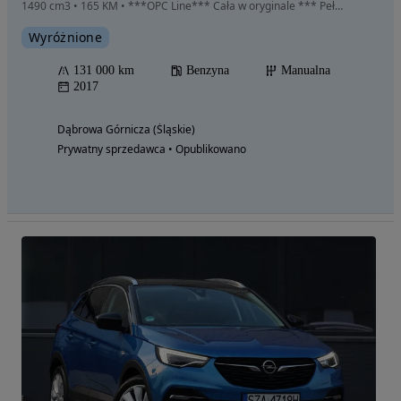
1490 cm3 • 165 KM • ***OPC Line*** Cała w oryginale *** Pełny serwis *** Ś l i c z n a ***
Wyróżnione
131 000 km
Benzyna
Manualna
2017
Dąbrowa Górnicza (Śląskie)
Prywatny sprzedawca • Opublikowano