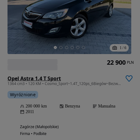
1
/
6
22 900
PLN
Opel Astra 1.4 T Sport
1364 cm3 • 120 KM • Cosmo_Sport~1.4T_120ps_6Biegów~Bezwypadkowa~Serwisowana~TopStan!
Wyróżnione
200 000 km
Benzyna
Manualna
2011
Zagórze (Małopolskie)
Firma • Podbite