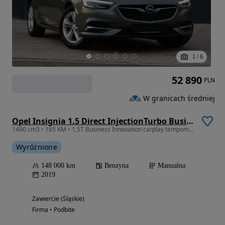
1
/
6
52 890
PLN
W granicach średniej
Opel Insignia 1.5 Direct InjectionTurbo Business Innovation
1490 cm3 • 165 KM • 1,5T Business Innovation carplay tempomat
Wyróżnione
148 000 km
Benzyna
Manualna
2019
Zawiercie (Śląskie)
Firma • Podbite