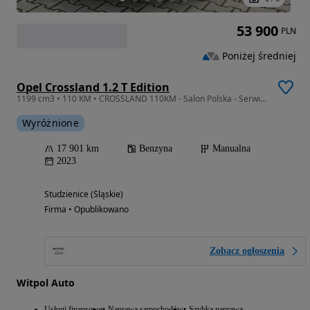
53 900
PLN
Poniżej średniej
Opel Crossland 1.2 T Edition
1199 cm3 • 110 KM • CROSSLAND 110KM - Salon Polska - Serwisowany w ASO - 17900km -
Wyróżnione
17 901 km
Benzyna
Manualna
2023
Studzienice (Śląskie)
Firma • Opublikowano
Zobacz ogłoszenia
Witpol Auto
Usługi finansowe
Naprawa samochodów
Szybka naprawa