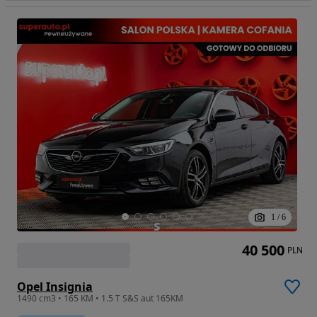
1
/
6
40 500
PLN
Opel Insignia
1490 cm3 • 165 KM • 1.5 T S&S aut 165KM