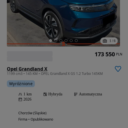
1
/
6
173 550
PLN
Opel Grandland X
1199 cm3 • 145 KM • OPEL Grandland X GS 1.2 Turbo 145KM
Wyróżnione
1 km
Hybryda
Automatyczna
2026
Chorzów (Śląskie)
Firma • Opublikowano