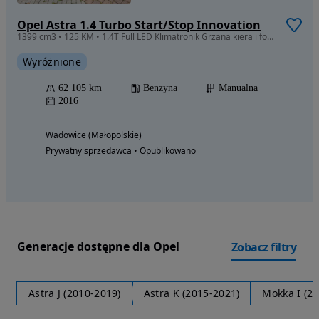
Opel Astra 1.4 Turbo Start/Stop Innovation
1399 cm3 • 125 KM • 1.4T Full LED Klimatronik Grzana kiera i fotele NISKI przebieg PIĘKNA
Wyróżnione
62 105 km
Benzyna
Manualna
2016
Wadowice (Małopolskie)
Prywatny sprzedawca • Opublikowano
Generacje dostępne dla Opel
Zobacz filtry
Astra J (2010-2019)
Astra K (2015-2021)
Mokka I (2