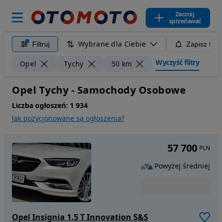
Zacznij
sprzedawać
Wybrane dla Ciebie
Filtruj
Zapisz filt
Wyczyść filtry
Opel
Tychy
50 km
Opel Tychy - Samochody Osobowe
Liczba ogłoszeń:
1 934
Jak pozycjonowane są ogłoszenia?
57 700
PLN
Powyżej średniej
Opel Insignia 1.5 T Innovation S&S