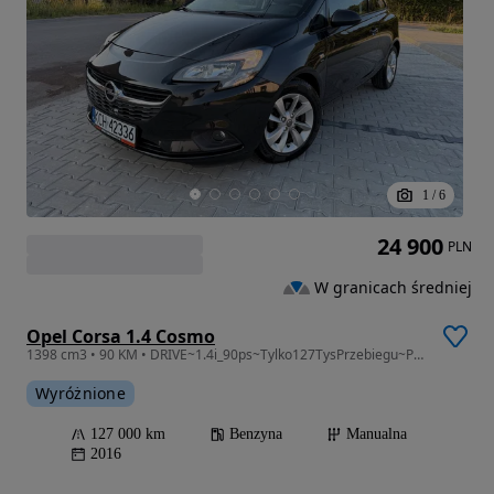
1
/
6
24 900
PLN
W granicach średniej
Opel Corsa 1.4 Cosmo
1398 cm3 • 90 KM • DRIVE~1.4i_90ps~Tylko127TysPrzebiegu~PDC~GrzaneFotele+Kierownica~TOP!
Wyróżnione
127 000 km
Benzyna
Manualna
2016