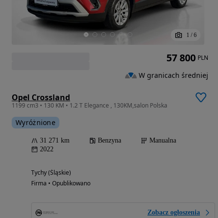
1
/
6
57 800
PLN
W granicach średniej
Opel Crossland
1199 cm3 • 130 KM • 1.2 T Elegance , 130KM,salon Polska
Wyróżnione
31 271 km
Benzyna
Manualna
2022
Tychy (Śląskie)
Firma • Opublikowano
Zobacz ogłoszenia