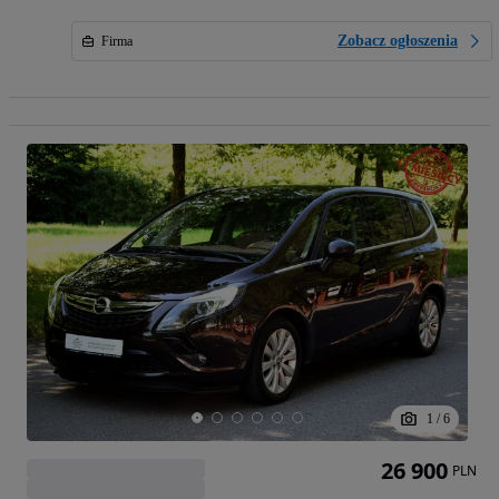
Zobacz ogłoszenia
Firma
1
/
6
26 900
PLN