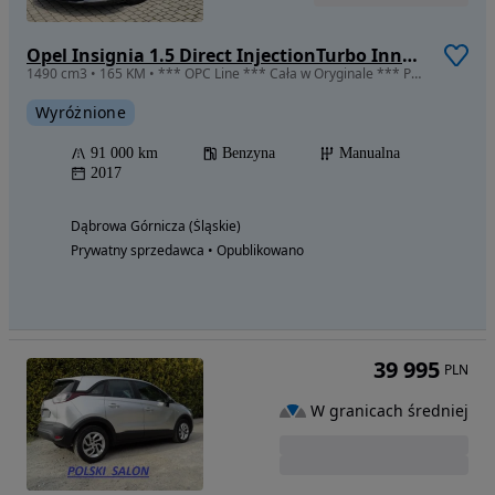
Opel Insignia 1.5 Direct InjectionTurbo Innovation
1490 cm3 • 165 KM • *** OPC Line *** Cała w Oryginale *** Pełny serwis *** Śliczna !!!
Wyróżnione
91 000 km
Benzyna
Manualna
2017
Dąbrowa Górnicza (Śląskie)
Prywatny sprzedawca • Opublikowano
39 995
PLN
W granicach średniej