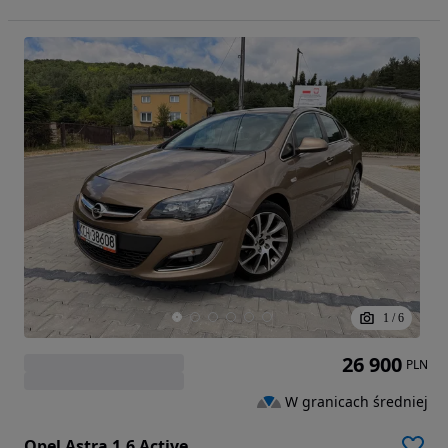
1
/
6
26 900
PLN
W granicach średniej
Opel Astra 1.6 Active