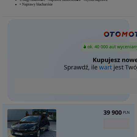
Naprawy blacharskie
ok. 40 000 aut wycenian
Kupujesz nowe
Sprawdź, ile
wart
jest Twó
39 900
PLN