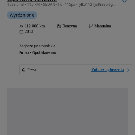
1598 cm3 • 115 KM • SEDAN~1.6i_115ps~Tylko112TysPrzebiegu~Serwisowana~ALU.18~UNIKAT
Wyróżnione
112 000 km
Benzyna
Manualna
2013
Zagórze (Małopolskie)
Firma • Opublikowano
Zobacz ogłoszenia
Firma