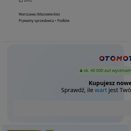
2012
Warszawa (Mazowieckie)
Prywatny sprzedawca • Podbite
ok. 40 000 aut wycenian
Kupujesz nowe
Sprawdź, ile
wart
jest Twó