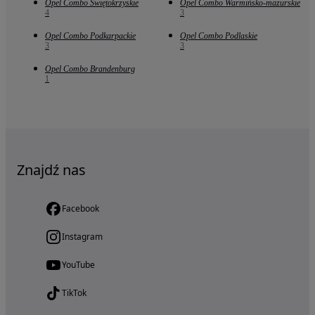
Opel Combo Świętokrzyskie
Opel Combo Warmińsko-mazurskie
4
3
Opel Combo Podkarpackie
Opel Combo Podlaskie
3
3
Opel Combo Brandenburg
1
Znajdź nas
Facebook
Instagram
YouTube
TikTok