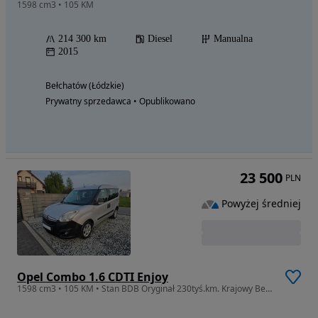
1598 cm3 • 105 KM
214 300 km
Diesel
Manualna
2015
Bełchatów (Łódzkie)
Prywatny sprzedawca • Opublikowano
23 500
PLN
Powyżej średniej
Opel Combo 1.6 CDTI Enjoy
1598 cm3 • 105 KM • Stan BDB Oryginał 230tyś.km. Krajowy Bezwypadkowy 1.6 105km 6-biegów