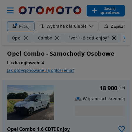
Zacznij
sprzedawać
Wybrane dla Ciebie
Filtruj
Zapisz filt
Wycz
Opel
Combo
"ver-1-6-cdti-enjoy"
Opel Combo - Samochody Osobowe
Liczba ogłoszeń:
4
Jak pozycjonowane są ogłoszenia?
18 900
PLN
W granicach średniej
Opel Combo 1.6 CDTI Enjoy