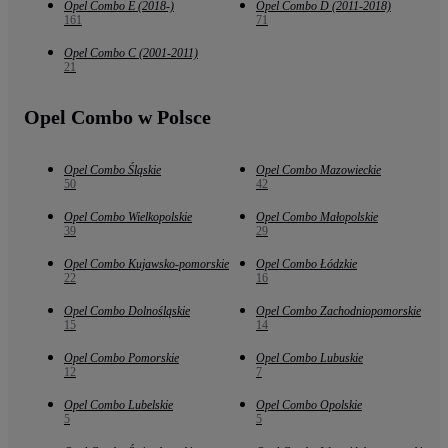
Opel Combo E (2018-)
Opel Combo D (2011-2018)
161
71
Opel Combo C (2001-2011)
21
Opel Combo w Polsce
Opel Combo Śląskie
Opel Combo Mazowieckie
50
42
Opel Combo Wielkopolskie
Opel Combo Małopolskie
39
29
Opel Combo Kujawsko-pomorskie
Opel Combo Łódzkie
22
16
Opel Combo Dolnośląskie
Opel Combo Zachodniopomorskie
15
14
Opel Combo Pomorskie
Opel Combo Lubuskie
12
7
Opel Combo Lubelskie
Opel Combo Opolskie
5
5