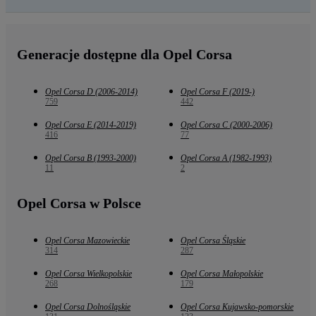
Generacje dostępne dla Opel Corsa
Opel Corsa D (2006-2014)
Opel Corsa F (2019-)
759
442
Opel Corsa E (2014-2019)
Opel Corsa C (2000-2006)
416
77
Opel Corsa B (1993-2000)
Opel Corsa A (1982-1993)
11
2
Opel Corsa w Polsce
Opel Corsa Mazowieckie
Opel Corsa Śląskie
314
287
Opel Corsa Wielkopolskie
Opel Corsa Małopolskie
268
179
Opel Corsa Dolnośląskie
Opel Corsa Kujawsko-pomorskie