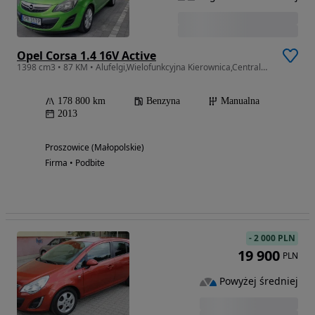
Opel Corsa 1.4 16V Active
1398 cm3 • 87 KM • Alufelgi,Wielofunkcyjna Kierownica,Centralny Zamek
178 800 km
Benzyna
Manualna
2013
Proszowice (Małopolskie)
Firma • Podbite
-
2 000 PLN
19 900
PLN
Powyżej średniej