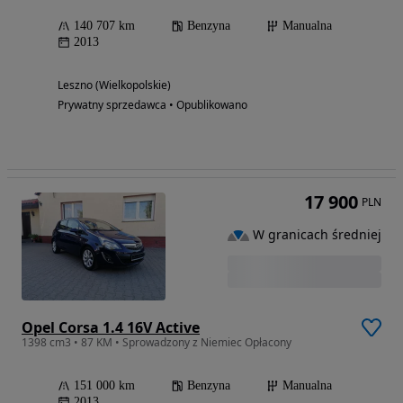
140 707 km
Benzyna
Manualna
2013
Leszno (Wielkopolskie)
Prywatny sprzedawca • Opublikowano
17 900
PLN
W granicach średniej
Opel Corsa 1.4 16V Active
1398 cm3 • 87 KM • Sprowadzony z Niemiec Opłacony
151 000 km
Benzyna
Manualna
2013