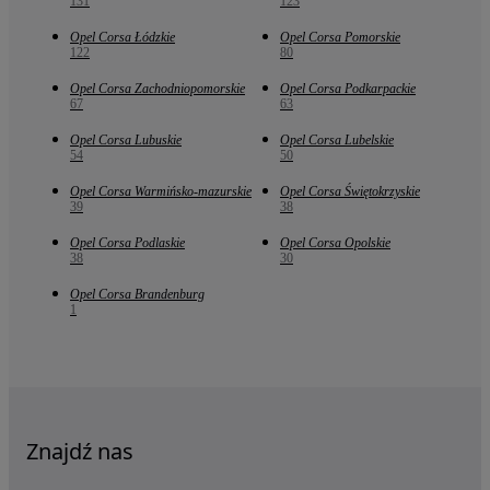
131
123
Opel Corsa Łódzkie
Opel Corsa Pomorskie
122
80
Opel Corsa Zachodniopomorskie
Opel Corsa Podkarpackie
67
63
Opel Corsa Lubuskie
Opel Corsa Lubelskie
54
50
Opel Corsa Warmińsko-mazurskie
Opel Corsa Świętokrzyskie
39
38
Opel Corsa Podlaskie
Opel Corsa Opolskie
38
30
Opel Corsa Brandenburg
1
Znajdź nas