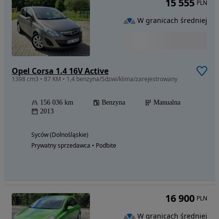
15 555
PLN
W granicach średniej
Opel Corsa 1.4 16V Active
1398 cm3 • 87 KM • 1,4 benzyna/5dzwi/klima/zarejestrowany
156 036 km
Benzyna
Manualna
2013
Syców (Dolnośląskie)
Prywatny sprzedawca • Podbite
16 900
PLN
W granicach średniej