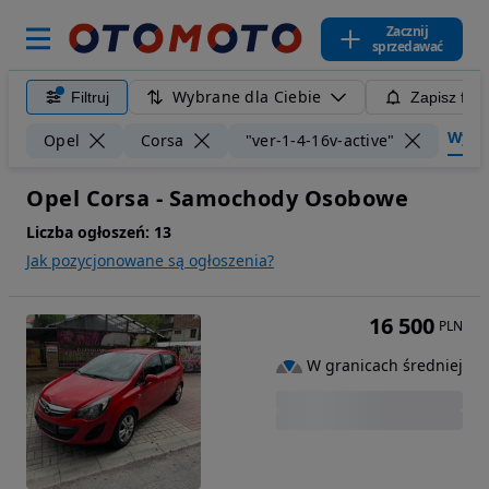
Zacznij
sprzedawać
Wybrane dla Ciebie
Filtruj
Zapisz filt
Wyczyś
Opel
Corsa
"ver-1-4-16v-active"
Opel Corsa - Samochody Osobowe
Liczba ogłoszeń:
13
Jak pozycjonowane są ogłoszenia?
16 500
PLN
W granicach średniej