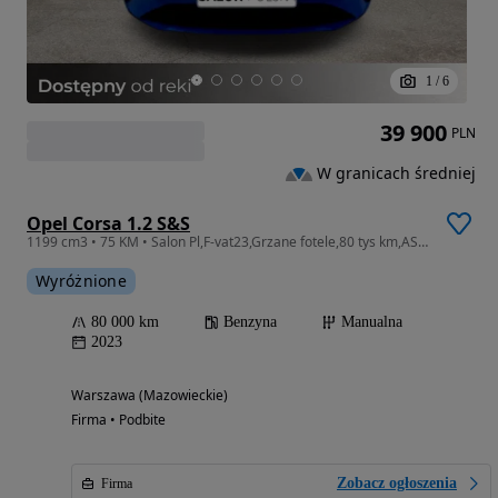
1
/
6
39 900
PLN
W granicach średniej
Opel Corsa 1.2 S&S
1199 cm3 • 75 KM • Salon Pl,F-vat23,Grzane fotele,80 tys km,ASO,1wlasciciel.
Wyróżnione
80 000 km
Benzyna
Manualna
2023
Warszawa (Mazowieckie)
Firma • Podbite
Zobacz ogłoszenia
Firma