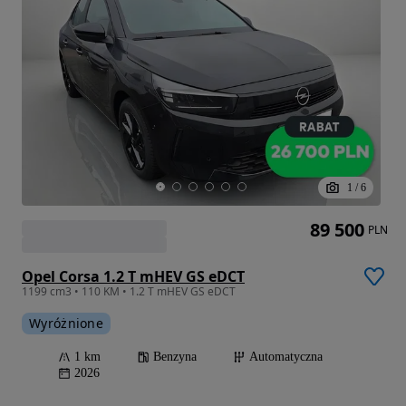
1
/
6
89 500
PLN
Opel Corsa 1.2 T mHEV GS eDCT
1199 cm3 • 110 KM • 1.2 T mHEV GS eDCT
Wyróżnione
1 km
Benzyna
Automatyczna
2026