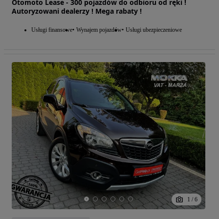
Otomoto Lease - 300 pojazdów do odbioru od ręki !
Autoryzowani dealerzy ! Mega rabaty !
Usługi finansowe
Wynajem pojazdów
Usługi ubezpieczeniowe
1
/
6