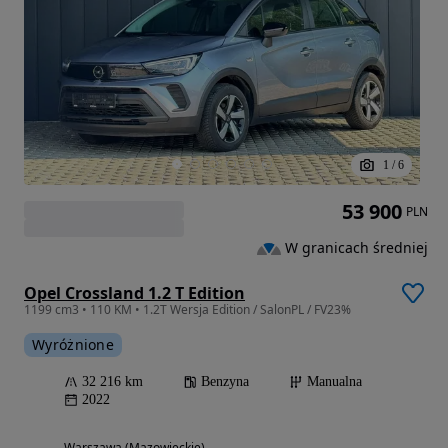
1
/
6
53 900
PLN
W granicach średniej
Opel Crossland 1.2 T Edition
1199 cm3 • 110 KM • 1.2T Wersja Edition / SalonPL / FV23%
Wyróżnione
32 216 km
Benzyna
Manualna
2022
Warszawa (Mazowieckie)