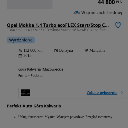
44 800
PLN
W granicach średniej
Opel Mokka 1.4 Turbo ecoFLEX Start/Stop Color Innovation
1364 cm3 • 140 KM • *LED*Skóra*Kamera*Nawi*Grzane fotele+kierownica*PDC*DRL*FV-MARŻA*
Wyróżnione
112 000 km
Benzyna
Manualna
2015
Góra Kalwaria (Mazowieckie)
Firma • Podbite
Zobacz ogłoszenia
Perfekt Auto Góra Kalwaria
Usługi finansowe
Myjnia
Wynajem pojazdów
Przegląd techniczny