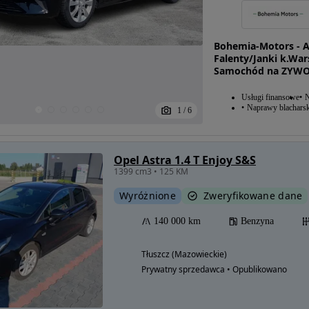
Bohemia-Motors - 
Falenty/Janki k.Wa
Samochód na ZYW
Usługi finansowe
N
Naprawy blacharsk
1
/
6
Opel Astra 1.4 T Enjoy S&S
1399 cm3 • 125 KM
Wyróżnione
Zweryfikowane dane
140 000 km
Benzyna
Tłuszcz (Mazowieckie)
Prywatny sprzedawca • Opublikowano