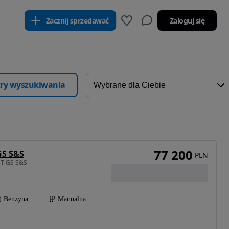
Zacznij sprzedawać
Zaloguj się
ltry wyszukiwania
77 200
GS S&S
PLN
 T GS S&S
Benzyna
Manualna