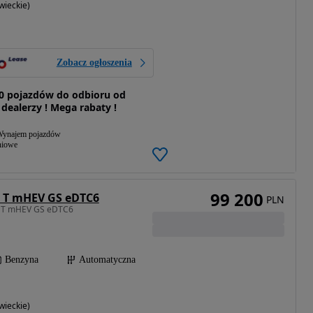
ieckie)
Zobacz ogłoszenia
0 pojazdów do odbioru od
 dealerzy ! Mega rabaty !
ynajem pojazdów
niowe
99 200
2 T mHEV GS eDTC6
PLN
2 T mHEV GS eDTC6
Benzyna
Automatyczna
ieckie)