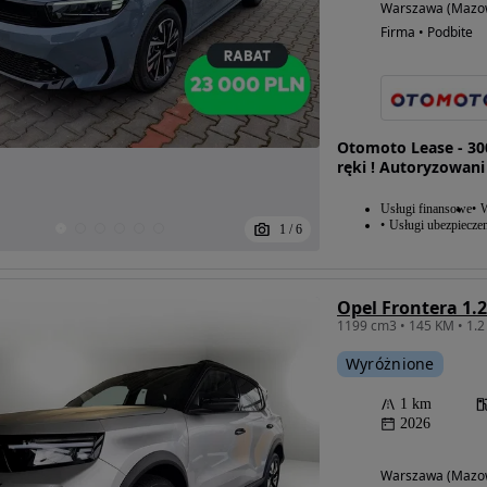
Warszawa (Mazow
Firma • Podbite
Otomoto Lease - 30
ręki ! Autoryzowani
Usługi finansowe
W
Usługi ubezpiecze
1
/
6
Opel Frontera 1.
1199 cm3 • 145 KM • 1.
Wyróżnione
1 km
2026
Warszawa (Mazow