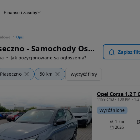
Finanse i zasoby
chody
Finansowanie
Leasing
dy
Narzędzie do wyceny samochodu
tryczne
Raport z inspekcji
obowe
Opel
m
Raport historii pojazdu
Opel Piaseczno - Samochody Osobowe
Otomoto News
Zapisz fi
wane
ia
Jak pozycjonowane są ogłoszenia?
Piaseczno
50 km
Wyczyść filtry
Opel Corsa 1.2 T 
1199 cm3 • 100 KM • 1.2
Wyróżnione
1 km
2026