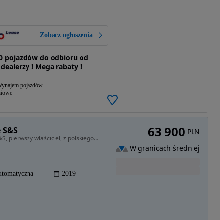
Zobacz ogłoszenia
0 pojazdów do odbioru od
 dealerzy ! Mega rabaty !
ynajem pojazdów
niowe
63 900
e S&S
PLN
1499 cm3 • 130 KM • Opel Grandland-X Ultimate S&S, pierwszy właściciel, z polskiego salonu
W granicach średniej
utomatyczna
2019