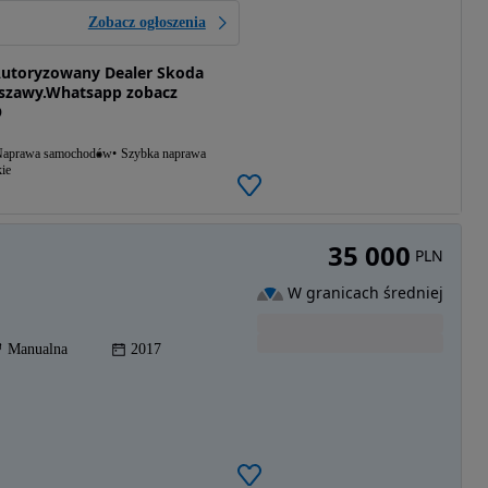
Zobacz ogłoszenia
Autoryzowany Dealer Skoda
rszawy.Whatsapp zobacz
O
aprawa samochodów
Szybka naprawa
ie
35 000
PLN
W granicach średniej
Manualna
2017