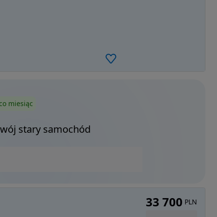
co miesiąc
Twój stary samochód
33 700
PLN