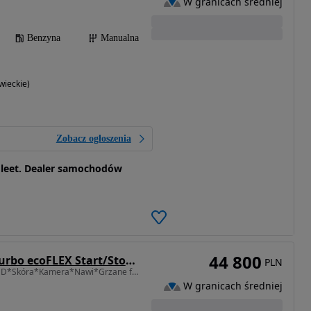
W granicach średniej
Benzyna
Manualna
ieckie)
Zobacz ogłoszenia
 Fleet. Dealer samochodów
44 800
Opel Mokka 1.4 Turbo ecoFLEX Start/Stop Color Innovation
PLN
1364 cm3 • 140 KM • *LED*Skóra*Kamera*Nawi*Grzane fotele+kierownica*PDC*DRL*FV-MARŻA*
W granicach średniej