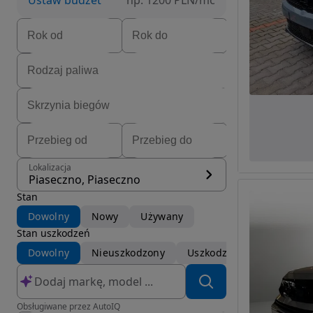
Ustaw budżet
np. 1200 PLN/mc
Lokalizacja
Piaseczno, Piaseczno
Stan
Dowolny
Nowy
Używany
Stan uszkodzeń
Dowolny
Nieuszkodzony
Uszkodzony
Obsługiwane przez AutoIQ