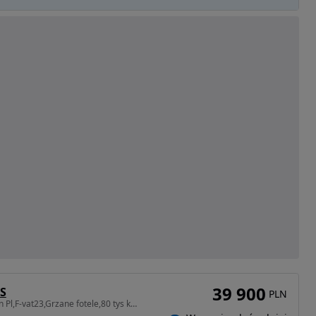
39 900
&S
PLN
1199 cm3 • 75 KM • Salon Pl,F-vat23,Grzane fotele,80 tys km,ASO,1wlasciciel.