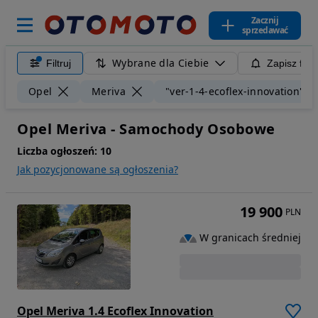
Zacznij
sprzedawać
Wybrane dla Ciebie
Filtruj
Zapisz filt
Opel
Meriva
"ver-1-4-ecoflex-innovation"
Opel Meriva - Samochody Osobowe
Liczba ogłoszeń:
10
Jak pozycjonowane są ogłoszenia?
19 900
PLN
W granicach średniej
Opel Meriva 1.4 Ecoflex Innovation