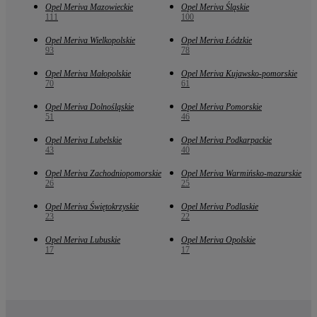
Opel Meriva Mazowieckie
Opel Meriva Śląskie
111
100
Opel Meriva Wielkopolskie
Opel Meriva Łódzkie
93
78
Opel Meriva Małopolskie
Opel Meriva Kujawsko-pomorskie
70
61
Opel Meriva Dolnośląskie
Opel Meriva Pomorskie
51
46
Opel Meriva Lubelskie
Opel Meriva Podkarpackie
43
40
Opel Meriva Zachodniopomorskie
Opel Meriva Warmińsko-mazurskie
26
25
Opel Meriva Świętokrzyskie
Opel Meriva Podlaskie
23
22
Opel Meriva Lubuskie
Opel Meriva Opolskie
17
17