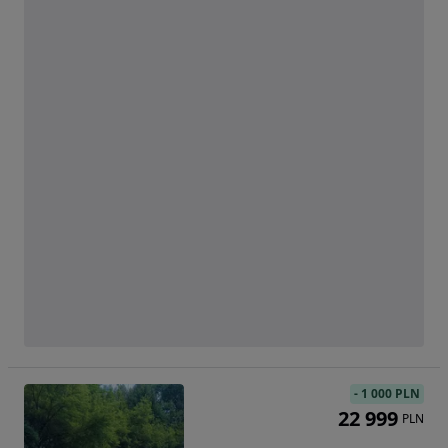
-
1 000 PLN
22 999
PLN