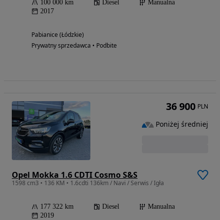
100 000 km
Diesel
Manualna
2017
Pabianice (Łódzkie)
Prywatny sprzedawca • Podbite
36 900
PLN
Poniżej średniej
Opel Mokka 1.6 CDTI Cosmo S&S
1598 cm3 • 136 KM • 1.6cdti 136km / Navi / Serwis / Igła
177 322 km
Diesel
Manualna
2019