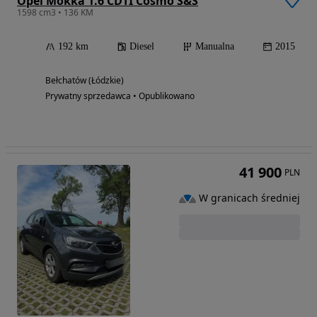
Opel Mokka 1.6 CDTI Cosmo S&S
1598 cm3 • 136 KM
192 km
Diesel
Manualna
2015
Bełchatów (Łódzkie)
Prywatny sprzedawca • Opublikowano
41 900
PLN
W granicach średniej