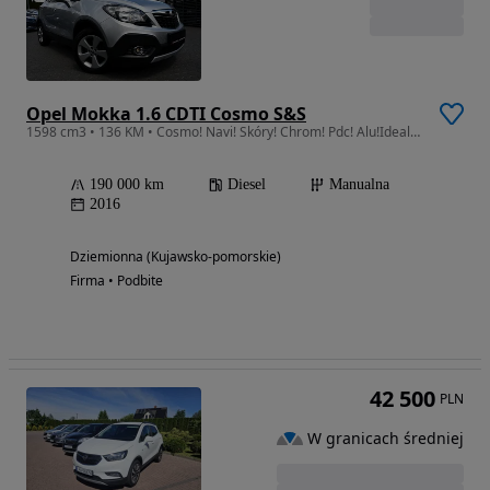
Opel Mokka 1.6 CDTI Cosmo S&S
1598 cm3 • 136 KM • Cosmo! Navi! Skóry! Chrom! Pdc! Alu!Idealny Stan!Serwis ASO!Gwarancja!
190 000 km
Diesel
Manualna
2016
Dziemionna (Kujawsko-pomorskie)
Firma • Podbite
42 500
PLN
W granicach średniej