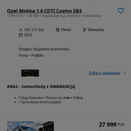
Opel Mokka 1.6 CDTI Cosmo S&S
1598 cm3 • 136 KM • Bogata wersja / kamera / Gwarancja
164 151 km
Diesel
Manualna
2016
Dragacz (Kujawsko-pomorskie)
Firma • Podbite
Zobacz ogłoszenia
ARAS - Samochody z GWARANCJĄ
Usługi finansowe
Dostawa do domu
Odkup
Sprawdzenie historii pojazdu
27 999
PLN