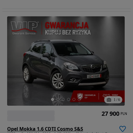
1
/
6
27 900
PLN
Opel Mokka 1.6 CDTI Cosmo S&S