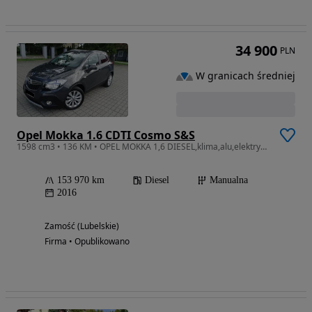
34 900
PLN
W granicach średniej
Opel Mokka 1.6 CDTI Cosmo S&S
1598 cm3 • 136 KM • OPEL MOKKA 1,6 DIESEL,klima,alu,elektryka,połskóra,czujniki,radio,abs
153 970 km
Diesel
Manualna
2016
Zamość (Lubelskie)
Firma • Opublikowano