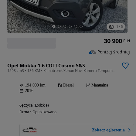
1
/
6
30 900
PLN
Poniżej średniej
Opel Mokka 1.6 CDTI Cosmo S&S
1598 cm3 • 136 KM • Klimatronik Xenon Navi Kamera Tempomat PDC Serwis RATY GWARANCJA
194 000 km
Diesel
Manualna
2016
Łęczyca (Łódzkie)
Firma • Opublikowano
Zobacz ogłoszenia