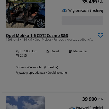
35 499
PLN
W granicach średniej
Opel Mokka 1.6 CDTI Cosmo S&S
1598 cm3 • 136 KM • Opel Mokka • Full opcja /bardzo zadbany/bogata wersja/
132 000 km
Diesel
Manualna
2015
Gorzów Wielkopolski (Lubuskie)
Prywatny sprzedawca • Opublikowano
39 900
PLN
Powyżej średniej