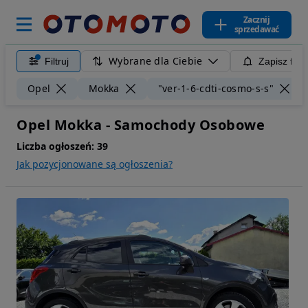
Zacznij
sprzedawać
Wybrane dla Ciebie
Filtruj
Zapisz filt
Opel
Mokka
"ver-1-6-cdti-cosmo-s-s"
Opel Mokka - Samochody Osobowe
Liczba ogłoszeń:
39
Jak pozycjonowane są ogłoszenia?