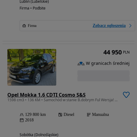
Lublin (Lubelskie)
Firma • Podbite
Zobacz ogłoszenia
Firma
44 950
PLN
W granicach średniej
Opel Mokka 1.6 CDTI Cosmo S&S
1598 cm3 • 136 KM • Samochód w stanie B.dobrym Ful Wersja! Skóry,kamera,Navi,Ful Led itd:
129 800 km
Diesel
Manualna
2018
Sobótka (Dolnośląskie)