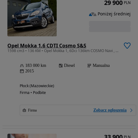
29 900
PLN
Poniżej średniej
Opel Mokka 1.6 CDTI Cosmo S&S
1598 cm3 • 136 KM • Opel Mokka 1, 6Dci 136km COSMO Navi , grzana kierownica LukasCAR
183 000 km
Diesel
Manualna
2015
Płock (Mazowieckie)
Firma • Podbite
Zobacz ogłoszenia
Firma
33 900
PLN