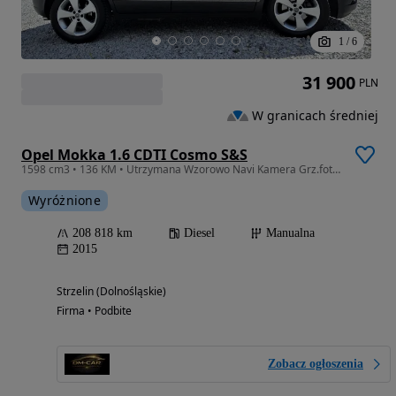
1
/
6
31 900
PLN
W granicach średniej
Opel Mokka 1.6 CDTI Cosmo S&S
1598 cm3 • 136 KM • Utrzymana Wzorowo Navi Kamera Grz.fotele+kierownica
Wyróżnione
208 818 km
Diesel
Manualna
2015
Strzelin (Dolnośląskie)
Firma • Podbite
Zobacz ogłoszenia