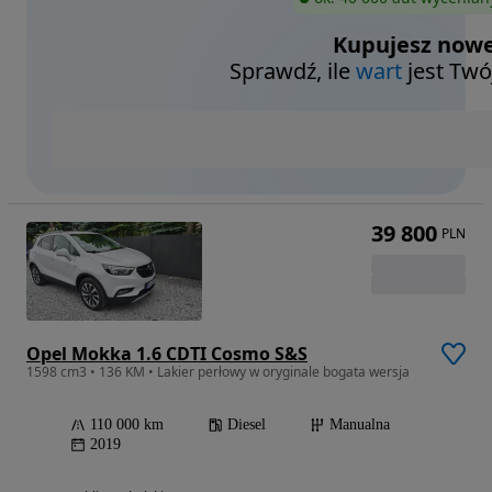
Kupujesz nowe
Sprawdź, ile
wart
jest Twó
39 800
PLN
Opel Mokka 1.6 CDTI Cosmo S&S
1598 cm3 • 136 KM • Lakier perłowy w oryginale bogata wersja
110 000 km
Diesel
Manualna
2019