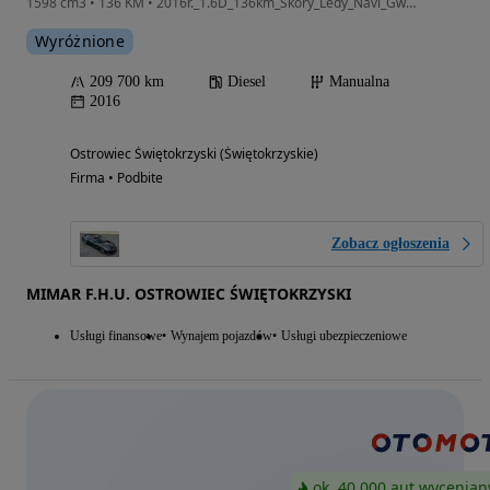
1598 cm3 • 136 KM • 2016r._1.6D_136km_Skóry_Ledy_Navi_Gwarancja_12m
Wyróżnione
209 700 km
Diesel
Manualna
2016
Ostrowiec Świętokrzyski (Świętokrzyskie)
Firma • Podbite
Zobacz ogłoszenia
MIMAR F.H.U. OSTROWIEC ŚWIĘTOKRZYSKI
Usługi finansowe
Wynajem pojazdów
Usługi ubezpieczeniowe
ok. 40 000 aut wycenian