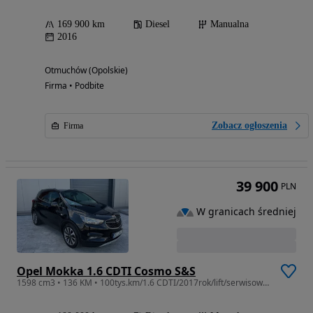
169 900 km
Diesel
Manualna
2016
Otmuchów (Opolskie)
Firma • Podbite
Zobacz ogłoszenia
Firma
39 900
PLN
W granicach średniej
Opel Mokka 1.6 CDTI Cosmo S&S
1598 cm3 • 136 KM • 100tys.km/1.6 CDTI/2017rok/lift/serwisowana/kamera/LED/navi