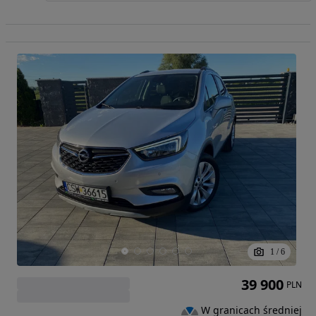
1
/
6
39 900
PLN
W granicach średniej