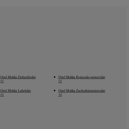
Opel Mokka Dolnośląskie
Opel Mokka Kujawsko-pomorskie
90
89
Opel Mokka Lubelskie
Opel Mokka Zachodniopomorskie
66
48