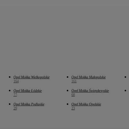
Opel Mokka Wielkopolskie
Opel Mokka Małopolskie
164
161
Opel Mokka Łódzkie
Opel Mokka Świętokrzyskie
77
68
Opel Mokka Podlaskie
Opel Mokka Opolskie
29
23