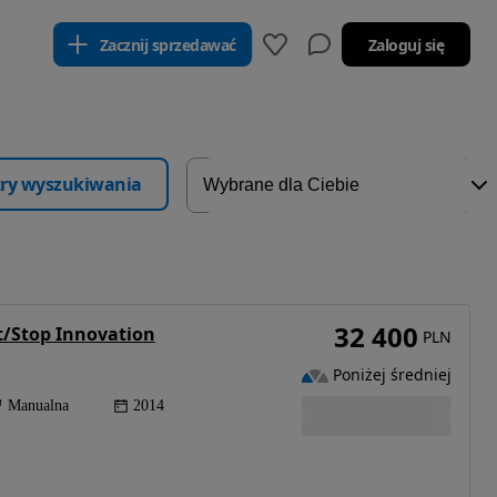
Zacznij sprzedawać
Zaloguj się
ltry wyszukiwania
32 400
t/Stop Innovation
PLN
Poniżej średniej
Manualna
2014