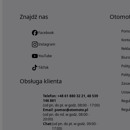
Znajdź nas
Otomo
Pom
Facebook
Konta
Instagram
Rekl
YouTube
Biur
Polit
TikTok
Polit
Obsługa klienta
Zasad
Ustaw
Telefon: +48 61 880 32 21, 48 539
146 861
Regul
(od pn. do pt. w godz. 08:00 - 17:00)
Regul
Email: pomoc@otomoto.pl
(od pn. do nd. w godz. 08:00 -
20:00)
Chat:
(od pn. do pt. w godz. 09:00 -
17:00)