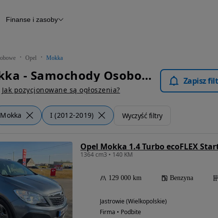
Finanse i zasoby
chody
Finansowanie
Leasing
dy
Narzędzie do wyceny samochodu
tryczne
Raport z inspekcji
obowe
Opel
Mokka
m
Raport historii pojazdu
Opel Mokka - Samochody Osobowe
Otomoto News
Zapisz fi
wane
Jak pozycjonowane są ogłoszenia?
Mokka
I (2012-2019)
Wyczyść filtry
Opel Mokka 1.4 Turbo ecoFLEX Star
1364 cm3 • 140 KM
129 000 km
Benzyna
Jastrowie (Wielkopolskie)
Firma • Podbite