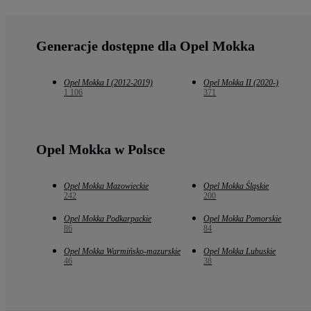
Generacje dostępne dla Opel Mokka
Opel Mokka I (2012-2019)
Opel Mokka II (2020-)
1 106
371
Opel Mokka w Polsce
Opel Mokka Mazowieckie
Opel Mokka Śląskie
242
200
Opel Mokka Podkarpackie
Opel Mokka Pomorskie
86
84
Opel Mokka Warmińsko-mazurskie
Opel Mokka Lubuskie
46
38