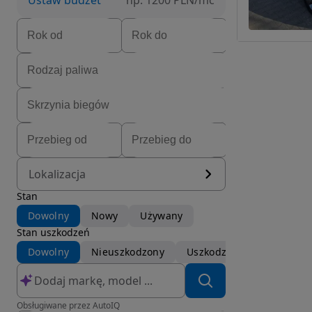
Ustaw budżet
np. 1200 PLN/mc
Lokalizacja
Stan
Dowolny
Nowy
Używany
Stan uszkodzeń
Dowolny
Nieuszkodzony
Uszkodzony
Obsługiwane przez AutoIQ