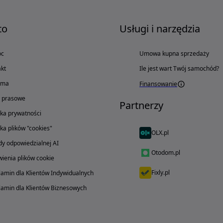
to
Usługi i narzędzia
oc
Umowa kupna sprzedaży
kt
Ile jest wart Twój samochód?
ama
Finansowanie
o prasowe
Partnerzy
yka prywatności
yka plików "cookies"
OLX.pl
y odpowiedzialnej AI
Otodom.pl
ienia plików cookie
Fixly.pl
amin dla Klientów Indywidualnych
amin dla Klientów Biznesowych