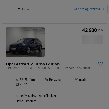
Zobacz ogłoszenia
Firma
42 900
PLN
Opel Astra 1.2 Turbo Edition
1199 cm3 • 130 KM • 1.2T 131PS EDITION / Raport CarVertical + Gwarancja - AUTO BIJAK
58 754 km
Benzyna
Manualna
2022
Szalejów Dolny (Dolnośląskie)
Firma • Podbite