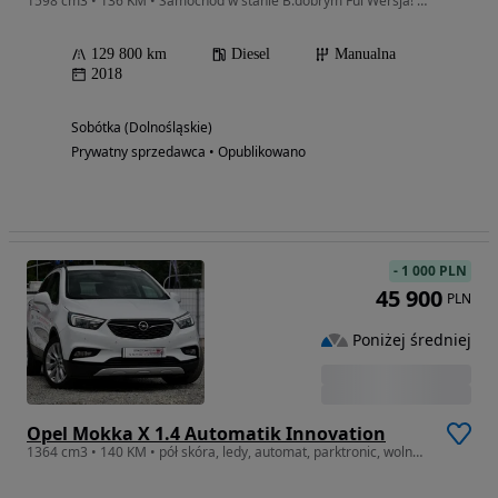
1598 cm3 • 136 KM • Samochód w stanie B.dobrym Ful Wersja! Skóry,kamera,Navi,Ful Led itd:
129 800 km
Diesel
Manualna
2018
Sobótka (Dolnośląskie)
Prywatny sprzedawca • Opublikowano
-
1 000 PLN
45 900
PLN
Poniżej średniej
Opel Mokka X 1.4 Automatik Innovation
1364 cm3 • 140 KM • pół skóra, ledy, automat, parktronic, wolne ręce IDEALNY STAN