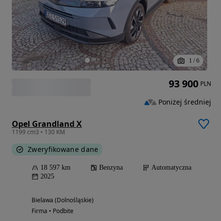
1
/
6
93 900
PLN
Poniżej średniej
Opel Grandland X
1199 cm3 • 130 KM
Zweryfikowane dane
18 597 km
Benzyna
Automatyczna
2025
Bielawa (Dolnośląskie)
Firma • Podbite