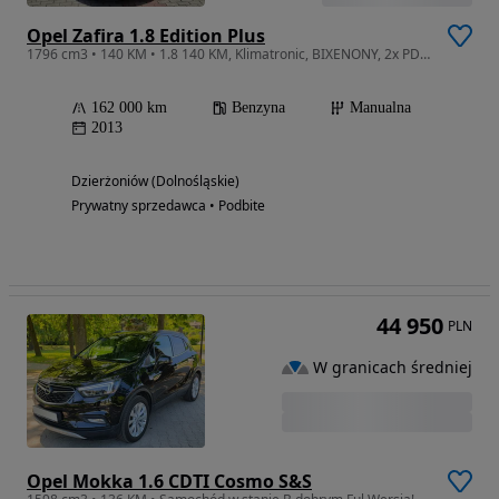
Opel Zafira 1.8 Edition Plus
1796 cm3 • 140 KM • 1.8 140 KM, Klimatronic, BIXENONY, 2x PDC, serwis, Alusy, st. IDEALNY
162 000 km
Benzyna
Manualna
2013
Dzierżoniów (Dolnośląskie)
Prywatny sprzedawca • Podbite
44 950
PLN
W granicach średniej
Opel Mokka 1.6 CDTI Cosmo S&S