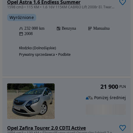
Opel Astra 1.6 Endless Summer
1598 cm3 • 115 KM • 1.6 16V 115KM CABRIO Lift 2008r El. Twardy Dach Skóry Klima Atrakcyjna
Wyróżnione
232 000 km
Benzyna
Manualna
2008
Kłodzko (Dolnośląskie)
Prywatny sprzedawca • Podbite
21 900
PLN
Poniżej średniej
Opel Zafira Tourer 2.0 CDTI Active
1956 cm3 • 130 KM • Śliczna!!Super stan!! Oryginalny lakier!! 7 osobowa!!