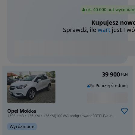
ok. 40 000 aut wycenian
Kupujesz nowe
Sprawdź, ile
wart
jest Twó
39 900
PLN
Poniżej średniej
Opel Mokka
1598 cm3 • 136 KM • 136KM(100kW) podgrzewaneFOTELE/automat/szyberdach/4x4
Wyróżnione