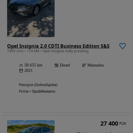
Opel Insignia 2.0 CDTI Business Edition S&S
1995 cm3 • 174 KM • Opel Insignia mały przebieg
58 655 km
Diesel
Manualna
2021
Pieszyce (Dolnośląskie)
Firma • Opublikowano
27 400
PLN