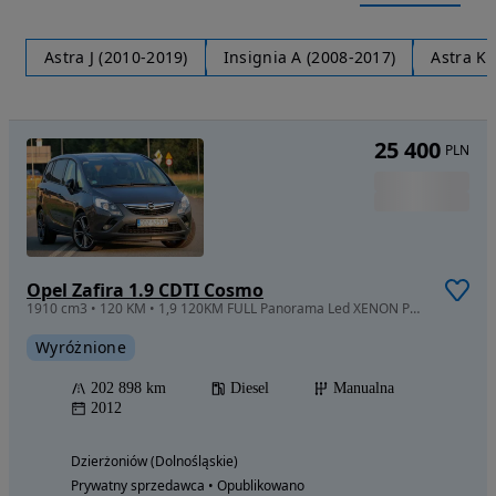
Astra J (2010-2019)
Insignia A (2008-2017)
Astra K 
25 400
PLN
Opel Zafira 1.9 CDTI Cosmo
1910 cm3 • 120 KM • 1,9 120KM FULL Panorama Led XENON PDC 7-Os Możliwa Zamiana
Wyróżnione
202 898 km
Diesel
Manualna
2012
Dzierżoniów (Dolnośląskie)
Prywatny sprzedawca • Opublikowano