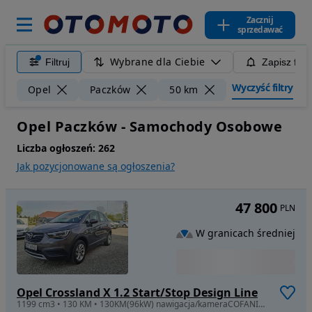
Zacznij
sprzedawać
Wybrane dla Ciebie
Filtruj
Zapisz filt
Wyczyść filtry
Opel
Paczków
50 km
Opel Paczków - Samochody Osobowe
Liczba ogłoszeń:
262
Jak pozycjonowane są ogłoszenia?
47 800
PLN
W granicach średniej
Opel Crossland X 1.2 Start/Stop Design Line
1199 cm3 • 130 KM • 130KM(96kW) nawigacja/kameraCOFANIA/ledy/ZADBANY