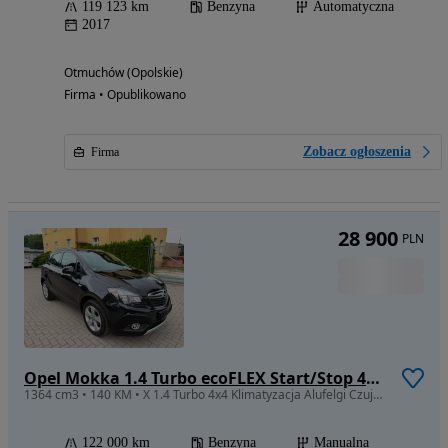
119 123 km
Benzyna
Automatyczna
2017
Otmuchów (Opolskie)
Firma • Opublikowano
Zobacz ogłoszenia
Firma
28 900
PLN
Opel Mokka 1.4 Turbo ecoFLEX Start/Stop 4x4 Edition
1364 cm3 • 140 KM • X 1.4 Turbo 4x4 Klimatyzacja Alufelgi Czujniki Serwisowana
122 000 km
Benzyna
Manualna