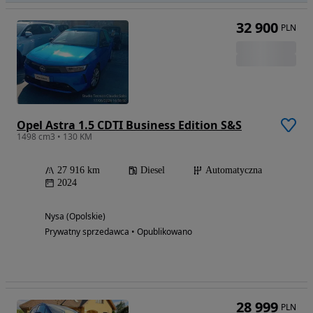
32 900
PLN
Opel Astra 1.5 CDTI Business Edition S&S
1498 cm3 • 130 KM
27 916 km
Diesel
Automatyczna
2024
Nysa (Opolskie)
Prywatny sprzedawca • Opublikowano
28 999
PLN