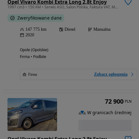
Opel Vivaro Kombi Extra Long 2,8t Enjoy
1997 cm3 • 150 KM • Serwis ASO, Salon Polska, Faktura VAT, Mazda Grupa Wróbel
Zweryfikowane dane
147 775 km
Diesel
Manualna
2020
Opole (Opolskie)
Firma • Podbite
Zobacz ogłoszenia
Firma
72 900
PLN
W granicach średniej
Opel Vivaro Kombi Extra Long 2,8t Enjoy