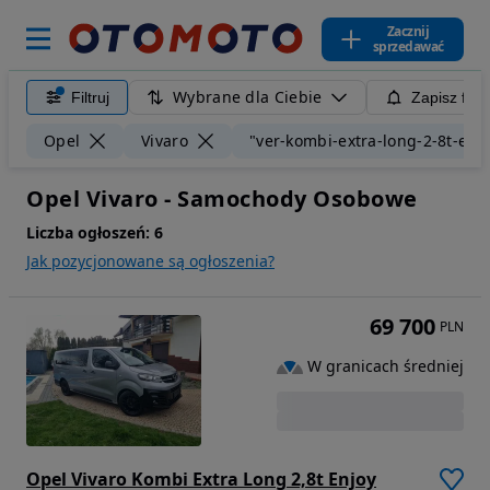
Zacznij
sprzedawać
Wybrane dla Ciebie
Filtruj
Zapisz filt
Opel
Vivaro
"ver-kombi-extra-long-2-8t-enj
Opel Vivaro - Samochody Osobowe
Liczba ogłoszeń:
6
Jak pozycjonowane są ogłoszenia?
69 700
PLN
W granicach średniej
Opel Vivaro Kombi Extra Long 2,8t Enjoy