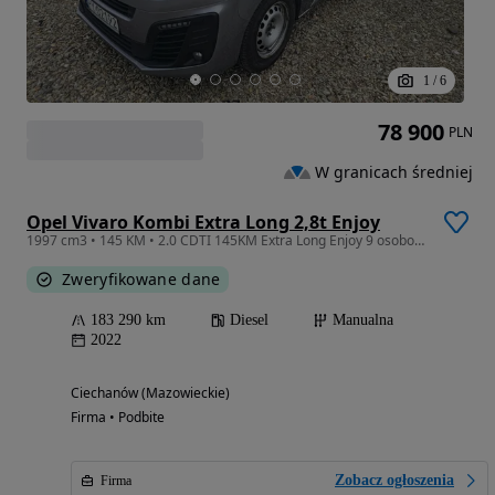
1
/
6
78 900
PLN
W granicach średniej
Opel Vivaro Kombi Extra Long 2,8t Enjoy
1997 cm3 • 145 KM • 2.0 CDTI 145KM Extra Long Enjoy 9 osobowy Salon PL OKAZJA ! ! !
Zweryfikowane dane
183 290 km
Diesel
Manualna
2022
Ciechanów (Mazowieckie)
Firma • Podbite
Zobacz ogłoszenia
Firma