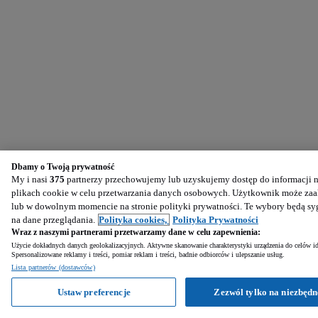
Dbamy o Twoją prywatność
My i nasi
375
partnerzy przechowujemy lub uzyskujemy dostęp do informacji na
plikach cookie w celu przetwarzania danych osobowych. Użytkownik może zaak
lub w dowolnym momencie na stronie polityki prywatności. Te wybory będą s
na dane przeglądania.
Polityka cookies,
Polityka Prywatności
Wraz z naszymi partnerami przetwarzamy dane w celu zapewnienia:
Użycie dokładnych danych geolokalizacyjnych. Aktywne skanowanie charakterystyki urządzenia do celów ide
Spersonalizowane reklamy i treści, pomiar reklam i treści, badnie odbiorców i ulepszanie usług.
Lista partnerów (dostawców)
Ustaw preferencje
Zezwól tylko na niezbędn