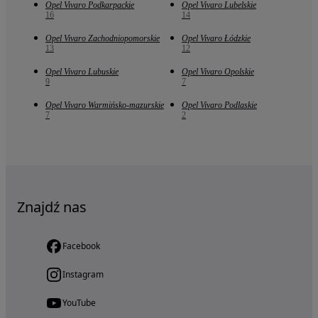
Opel Vivaro Podkarpackie
Opel Vivaro Lubelskie
16
14
Opel Vivaro Zachodniopomorskie
Opel Vivaro Łódzkie
13
12
Opel Vivaro Lubuskie
Opel Vivaro Opolskie
9
7
Opel Vivaro Warmińsko-mazurskie
Opel Vivaro Podlaskie
7
2
Znajdź nas
Facebook
Instagram
YouTube