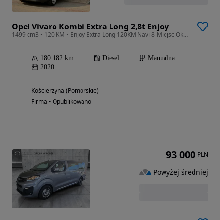
Opel Vivaro Kombi Extra Long 2,8t Enjoy
1499 cm3 • 120 KM • Enjoy Extra Long 120KM Navi 8-Miejsc Okazja !!!
180 182 km
Diesel
Manualna
2020
Kościerzyna (Pomorskie)
Firma • Opublikowano
93 000
PLN
Powyżej średniej