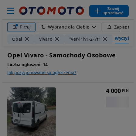
Zacznij
sprzedawać
Wybrane dla Ciebie
Filtruj
Zapisz filt
Wyczyść fil
Opel
Vivaro
"ver-l1h1-2-7t"
Opel Vivaro - Samochody Osobowe
Liczba ogłoszeń:
14
Jak pozycjonowane są ogłoszenia?
4 000
PLN