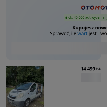
ok. 40 000 aut wycenian
Kupujesz nowe
Sprawdź, ile
wart
jest Twó
14 499
PLN