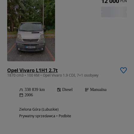
12 000
PLN
Opel Vivaro L1H1 2.7t
1870 cm3 • 100 KM • Opel Vivaro 1.9 CDI, 7+1 osobywy
338 839 km
Diesel
Manualna
2006
Zielona Góra (Lubuskie)
Prywatny sprzedawca • Podbite