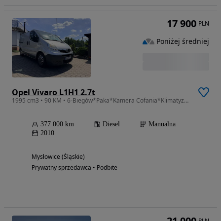
17 900
PLN
Poniżej średniej
Opel Vivaro L1H1 2.7t
1995 cm3 • 90 KM • 6-Biegów*Paka*Kamera Cofania*Klimatyzacja*Zadbana
377 000 km
Diesel
Manualna
2010
Mysłowice (Śląskie)
Prywatny sprzedawca • Podbite
21 000
PLN