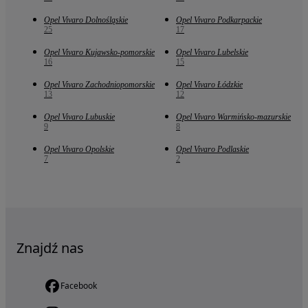
Opel Vivaro Dolnośląskie
Opel Vivaro Podkarpackie
25
17
Opel Vivaro Kujawsko-pomorskie
Opel Vivaro Lubelskie
16
15
Opel Vivaro Zachodniopomorskie
Opel Vivaro Łódzkie
13
12
Opel Vivaro Lubuskie
Opel Vivaro Warmińsko-mazurskie
9
8
Opel Vivaro Opolskie
Opel Vivaro Podlaskie
7
2
Znajdź nas
Facebook