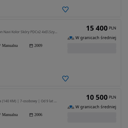
15 400
PLN
1796 cm3 • 140 KM • Pierwszy wła. Org.Lakier Xenon Navi Kolor Skóry PDCx2 4xEl.Szyby IDEAŁ
W granicach średniej
Manualna
2009
10 500
PLN
1796 cm3 • 140 KM • Opel Zafira B 16V 1.8 Benzyna (140 KM) | 7-osobowy | Od 9 lat u jedneg
W granicach średniej
Manualna
2006