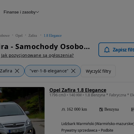
Finanse i zasoby
chody
Finansowanie
Leasing
dy
Narzędzie do wyceny samochodu
tryczne
Raport z inspekcji
obowe
Opel
Zafira
1.8 Elegance
m
Raport historii pojazdu
Opel Zafira - Samochody Osobowe
Otomoto News
Zapisz fi
wane
Jak pozycjonowane są ogłoszenia?
Zafira
"ver-1-8-elegance"
Wyczyść filtry
Opel Zafira 1.8 Elegance
162 000 km
Benzyna
Lidzbark Warmiński (Warmińsko-mazurskie
Prywatny sprzedawca • Podbite