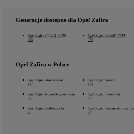
Generacje dostępne dla Opel Zafira
Opel Zafira C (2011-2019)
Opel Zafira B (2005-2014)
490
279
Opel Zafira w Polsce
Opel Zafira Mazowieckie
Opel Zafira Śląskie
147
144
Opel Zafira Kujawsko-pomorskie
Opel Zafira Pomorskie
50
44
Opel Zafira Podkarpackie
Opel Zafira Warmińsko-mazurs
25
24