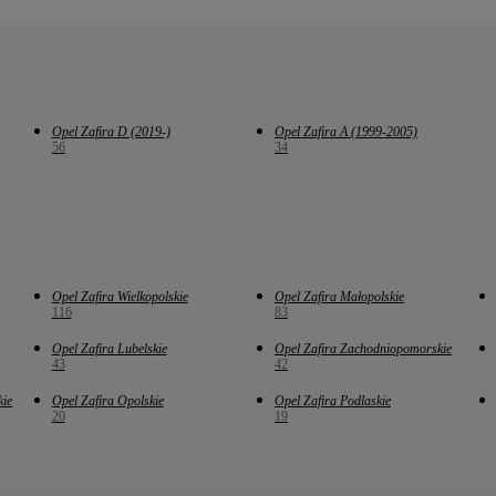
Opel Zafira D (2019-)
Opel Zafira A (1999-2005)
56
34
Opel Zafira Wielkopolskie
Opel Zafira Małopolskie
116
83
Opel Zafira Lubelskie
Opel Zafira Zachodniopomorskie
43
42
kie
Opel Zafira Opolskie
Opel Zafira Podlaskie
20
19