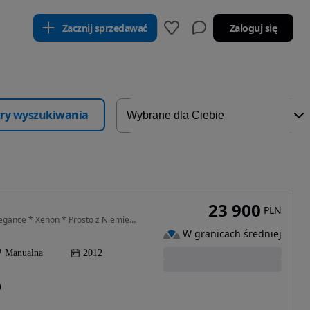
Zacznij sprzedawać
Zaloguj się
ltry wyszukiwania
23 900
PLN
1796 cm3 • 140 KM • 1.8 Benzyna * Fabryczna * Elegance * Xenon * Prosto z Niemiec *
W granicach średniej
Manualna
2012
)