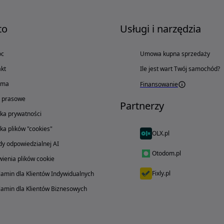
to
Usługi i narzędzia
oc
Umowa kupna sprzedaży
kt
Ile jest wart Twój samochód?
ama
Finansowanie
o prasowe
Partnerzy
yka prywatności
yka plików "cookies"
OLX.pl
y odpowiedzialnej AI
Otodom.pl
ienia plików cookie
Fixly.pl
amin dla Klientów Indywidualnych
amin dla Klientów Biznesowych