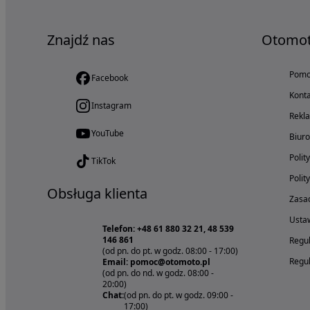
Znajdź nas
Otomo
Pom
Facebook
Konta
Instagram
Rekl
YouTube
Biur
Polit
TikTok
Polit
Obsługa klienta
Zasad
Ustaw
Telefon: +48 61 880 32 21, 48 539
146 861
Regul
(od pn. do pt. w godz. 08:00 - 17:00)
Regul
Email: pomoc@otomoto.pl
(od pn. do nd. w godz. 08:00 -
20:00)
Chat:
(od pn. do pt. w godz. 09:00 -
17:00)