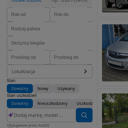
Ustaw budżet
np. 1200 PLN/mc
Lokalizacja
Stan
Dowolny
Nowy
Używany
Stan uszkodzeń
Dowolny
Nieuszkodzony
Uszkodzony
Obsługiwane przez AutoIQ