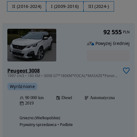
II (2016-2024)
I (2009-2016)
III (2024-)
92 555
PLN
Powyżej średniej
Peugeot 3008
1997 cm3 • 180 KM • 3008 GT*180KM*FOCAL*MASAŻE*Panorama*360°*TOP
Wyróżnione
90 000 km
Diesel
Automatyczna
2019
Gniezno (Wielkopolskie)
Prywatny sprzedawca • Podbite