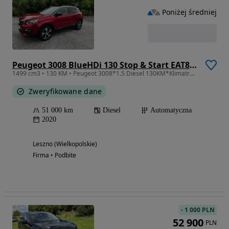
Poniżej średniej
Peugeot 3008 BlueHDi 130 Stop & Start EAT8 Active
1499 cm3 • 130 KM • Peugeot 3008*1.5 Diesel 130KM*Klimatronik*Kamera cofania
Zweryfikowane dane
51 000 km
Diesel
Automatyczna
2020
Leszno (Wielkopolskie)
Firma • Podbite
-
1 000 PLN
52 900
PLN