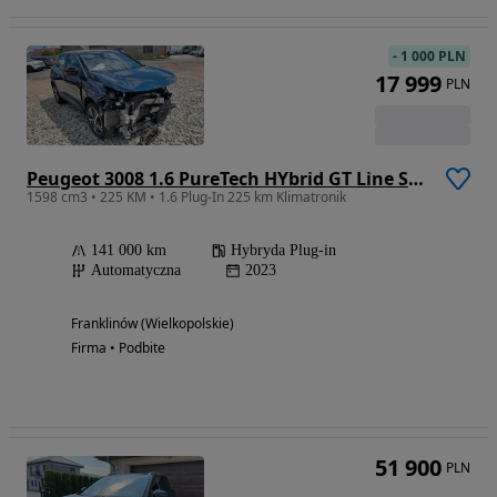
-
1 000 PLN
17 999
PLN
Peugeot 3008 1.6 PureTech HYbrid GT Line S&S EAT8
1598 cm3 • 225 KM • 1.6 Plug-In 225 km Klimatronik
141 000 km
Hybryda Plug-in
Automatyczna
2023
Franklinów (Wielkopolskie)
Firma • Podbite
51 900
PLN