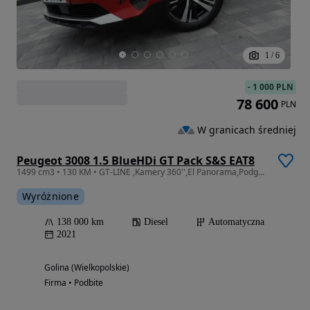
1
/
6
-
1 000 PLN
78 600
PLN
W granicach średniej
Peugeot 3008 1.5 BlueHDi GT Pack S&S EAT8
1499 cm3 • 130 KM • GT-LINE ,Kamery 360'',El Panorama,Podgrz.Fotele ,Ambiente ,SUPER !!!
Wyróżnione
138 000 km
Diesel
Automatyczna
2021
Golina (Wielkopolskie)
Firma • Podbite