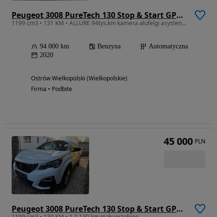
Peugeot 3008 PureTech 130 Stop & Start GPF EAT8 Allure
1199 cm3 • 131 KM • ALLURE 94tys.km kamera alufelgi asystent el.klapa
94 000 km
Benzyna
Automatyczna
2020
Ostrów Wielkopolski (Wielkopolskie)
Firma • Podbite
45 000
PLN
Peugeot 3008 PureTech 130 Stop & Start GPF Crossway
1199 cm3 • 130 KM • 1,2 130 km mały przebieg