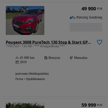
49 900
PLN
Poniżej średniej
Peugeot 3008 PureTech 130 Stop & Start GPF Active
1199 cm3 • 130 KM • *** Bzwypadkowy ***
45 000 km
Benzyna
Manualna
2019
Jastrowie (Wielkopolskie)
Firma • Opublikowano
59 999
PLN