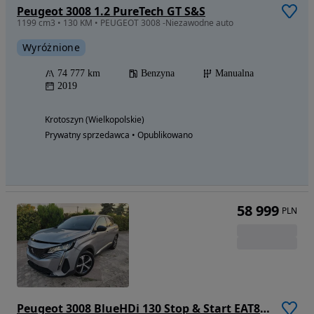
Peugeot 3008 1.2 PureTech GT S&S
1199 cm3 • 130 KM • PEUGEOT 3008 -Niezawodne auto
Wyróżnione
74 777 km
Benzyna
Manualna
2019
Krotoszyn (Wielkopolskie)
Prywatny sprzedawca • Opublikowano
58 999
PLN
Peugeot 3008 BlueHDi 130 Stop & Start EAT8 Allure