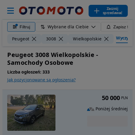
Zacznij
sprzedawać
Wybrane dla Ciebie
Filtruj
Zapisz filt
Wyczyść f
Peugeot
3008
Wielkopolskie
Peugeot 3008 Wielkopolskie -
Samochody Osobowe
Liczba ogłoszeń:
333
Jak pozycjonowane są ogłoszenia?
50 000
PLN
Poniżej średniej