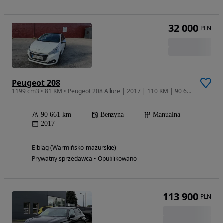
32 000
PLN
Peugeot 208
1199 cm3 • 81 KM • Peugeot 208 Allure | 2017 | 110 KM | 90 661 km
90 661 km
Benzyna
Manualna
2017
Elbląg (Warmińsko-mazurskie)
Prywatny sprzedawca • Opublikowano
113 900
PLN