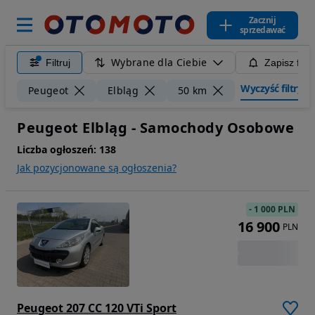
Zacznij
sprzedawać
Wybrane dla Ciebie
Filtruj
Zapisz filt
Wyczyść filtry
Peugeot
Elbląg
50 km
Peugeot Elbląg - Samochody Osobowe
Liczba ogłoszeń:
138
Jak pozycjonowane są ogłoszenia?
-
1 000 PLN
16 900
PLN
Peugeot 207 CC 120 VTi Sport