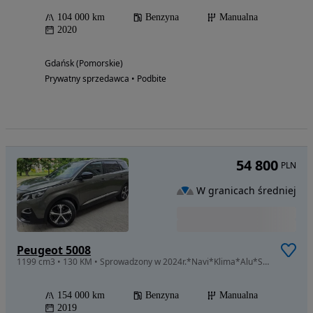
104 000 km
Benzyna
Manualna
2020
Gdańsk (Pomorskie)
Prywatny sprzedawca • Podbite
54 800
PLN
W granicach średniej
Peugeot 5008
1199 cm3 • 130 KM • Sprowadzony w 2024r.*Navi*Klima*Alu*Serwis*1-wł.*7-osob.*Bardzo Ładny*
154 000 km
Benzyna
Manualna
2019