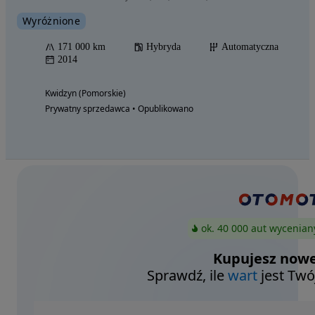
Wyróżnione
171 000 km
Hybryda
Automatyczna
2014
Kwidzyn (Pomorskie)
Prywatny sprzedawca • Opublikowano
ok. 40 000 aut wycenian
Kupujesz nowe
Sprawdź, ile
wart
jest Twó