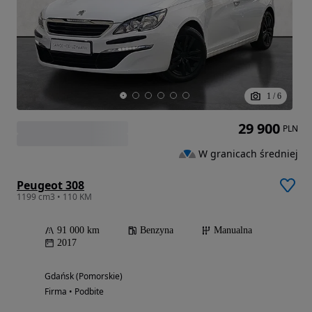
1
/
6
29 900
PLN
W granicach średniej
Peugeot 308
1199 cm3 • 110 KM
91 000 km
Benzyna
Manualna
2017
Gdańsk (Pomorskie)
Firma • Podbite