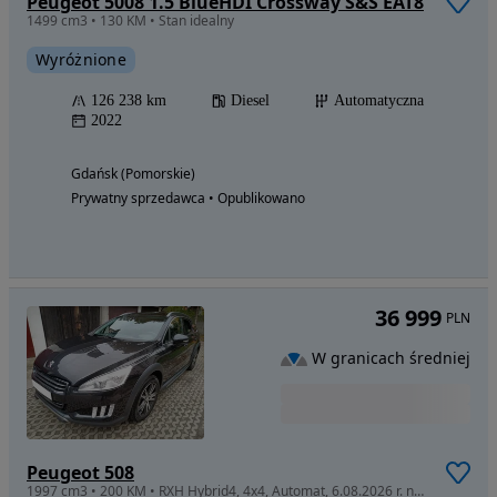
Peugeot 5008 1.5 BlueHDI Crossway S&S EAT8
1499 cm3 • 130 KM • Stan idealny
Wyróżnione
126 238 km
Diesel
Automatyczna
2022
Gdańsk (Pomorskie)
Prywatny sprzedawca • Opublikowano
36 999
PLN
W granicach średniej
Peugeot 508
1997 cm3 • 200 KM • RXH Hybrid4, 4x4, Automat, 6.08.2026 r. nowy rozrząd, oleje, filtry