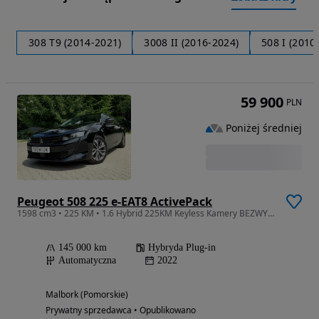
308 T9 (2014-2021)
3008 II (2016-2024)
508 I (2010
59 900
PLN
Poniżej średniej
Peugeot 508 225 e-EAT8 ActivePack
1598 cm3 • 225 KM • 1.6 Hybrid 225KM Keyless Kamery BEZWYPADKOWY 2 Klucze
145 000 km
Hybryda Plug-in
Automatyczna
2022
Malbork (Pomorskie)
Prywatny sprzedawca • Opublikowano