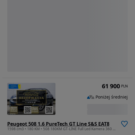
61 900
PLN
Poniżej średniej
Peugeot 508 1.6 PureTech GT Line S&S EAT8
1598 cm3 • 180 KM • 508 180KM GT-LINE Full Led Kamera 360 Skóra ACC ParkAssist ARKOS