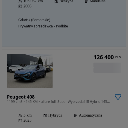
103 032 km
Benzyna
Manualna
2006
Gdańsk (Pomorskie)
Prywatny sprzedawca • Podbite
126 400
PLN
Peugeot 408
1199 cm3 • 145 KM • allure full, Super Wyprzedaż !!! Hybrid 145 KM eDCS6 kredyt 60/40
3 km
Hybryda
Automatyczna
2025