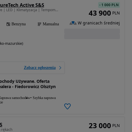
PureTech Active S&S
-
1 000 PLN
1199 cm3 • 75 KM • Active | LED | Klimatyzacja | Tempomat | Asystent Pasa
43 900
PLN
W granicach średniej
Benzyna
Manualna
ko-mazurskie)
Zobacz ogłoszenia
ochody Używane. Oferta
lera - Fiedorowicz Olsztyn
aprawa samochodów
Szybka naprawa
ie
23 000
S
PLN
h rękach