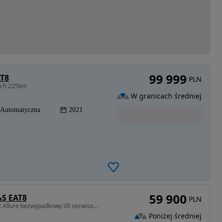
99 999
AT8
PLN
ech 225km
W granicach średniej
Automatyczna
2021
59 900
&S EAT8
PLN
1199 cm3 • 130 KM • Salon Polska 130 KM Automat Allure bezwypadkowy lift serwisowany
Poniżej średniej