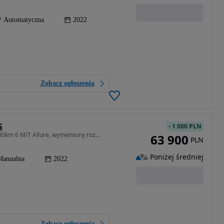
Automatyczna
2022
Zobacz ogłoszenia
S
-
1 000 PLN
1499 cm3 • 130 KM • Peugeot 3008 1.5 Bleu HDI 130km 6 M/T Allure, wymieniony rozrząd
63 900
PLN
Poniżej średniej
Manualna
2022
Zobacz ogłoszenia