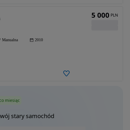
5 000
PLN
8
Manualna
2010
co miesiąc
Twój stary samochód