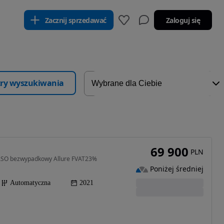
Zacznij sprzedawać
Zaloguj się
ltry wyszukiwania
69 900
PLN
 ASO bezwypadkowy Allure FVAT23%
Poniżej średniej
Automatyczna
2021