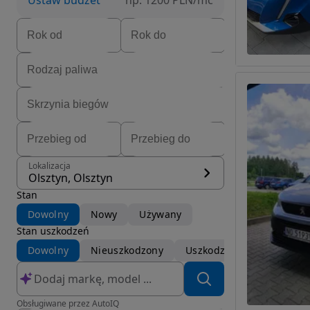
Ustaw budżet
np. 1200 PLN/mc
Lokalizacja
Olsztyn, Olsztyn
Stan
Dowolny
Nowy
Używany
Stan uszkodzeń
Dowolny
Nieuszkodzony
Uszkodzony
Obsługiwane przez AutoIQ