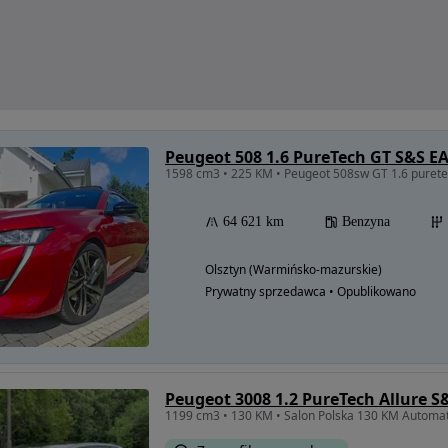
Peugeot 508 1.6 PureTech GT S&S E
1598 cm3 • 225 KM • Peugeot 508sw GT 1.6 puret
64 621 km
Benzyna
Olsztyn (Warmińsko-mazurskie)
Prywatny sprzedawca • Opublikowano
Peugeot 3008 1.2 PureTech Allure S