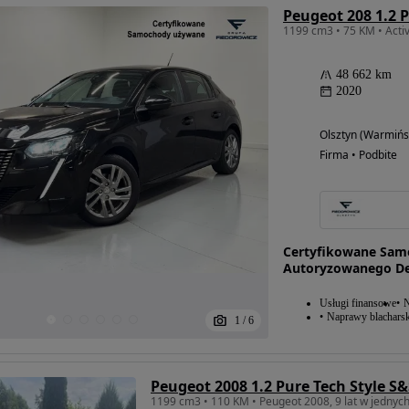
Peugeot 208 1.2 
48 662 km
2020
Olsztyn (Warmińs
Firma • Podbite
Certyfikowane Sam
Autoryzowanego Dea
Usługi finansowe
N
Naprawy blacharsk
1
/
6
Peugeot 2008 1.2 Pure Tech Style S&
1199 cm3 • 110 KM • Peugeot 2008, 9 lat w jednyc