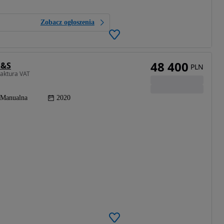
Zobacz ogłoszenia
48 400
S&S
PLN
Faktura VAT
Manualna
2020