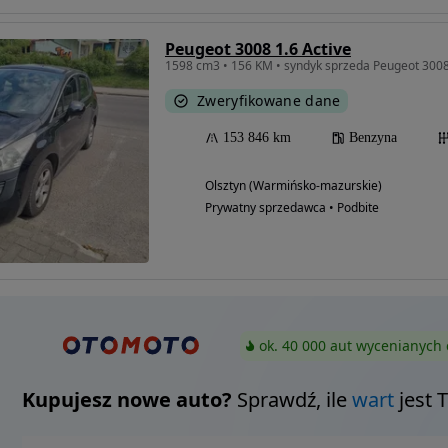
Peugeot 3008 1.6 Active
1598 cm3 • 156 KM • syndyk sprzeda Peugeot 300
Zweryfikowane dane
153 846 km
Benzyna
Olsztyn (Warmińsko-mazurskie)
Prywatny sprzedawca • Podbite
ok. 40 000 aut wycenianych 
Kupujesz nowe auto?
Sprawdź, ile
wart
jest 