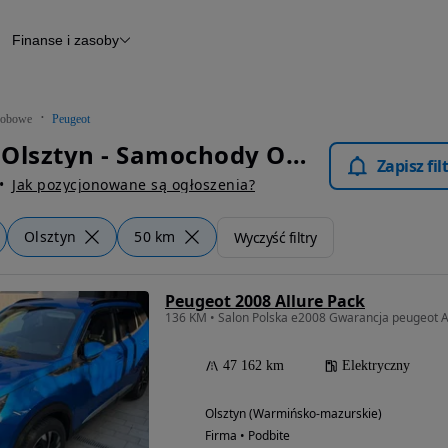
Finanse i zasoby
chody
Finansowanie
Leasing
dy
Narzędzie do wyceny samochodu
tryczne
Raport z inspekcji
obowe
Peugeot
m
Raport historii pojazdu
Peugeot Olsztyn - Samochody Osobowe
Otomoto News
Zapisz fi
wane
Jak pozycjonowane są ogłoszenia?
Olsztyn
50 km
Wyczyść filtry
Peugeot 2008 Allure Pack
136 KM • Salon Polska e2008 Gwarancja peugeot
47 162 km
Elektryczny
Olsztyn (Warmińsko-mazurskie)
Firma • Podbite