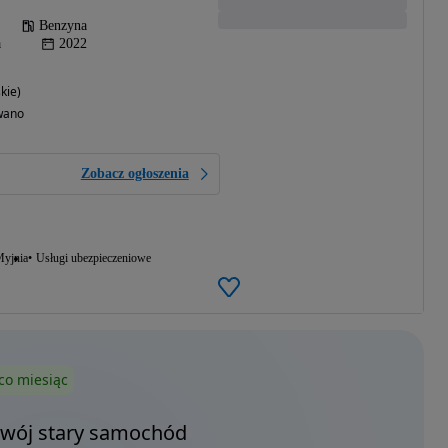
Benzyna
a
2022
kie)
wano
Zobacz ogłoszenia
yjnia
Usługi ubezpieczeniowe
co miesiąc
Twój stary samochód