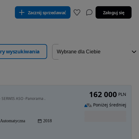
Zacznij sprzedawać
Zaloguj się
ltry wyszukiwania
162 000
PLN
- SERWIS ASO -Panorama .
Poniżej średniej
Automatyczna
2018