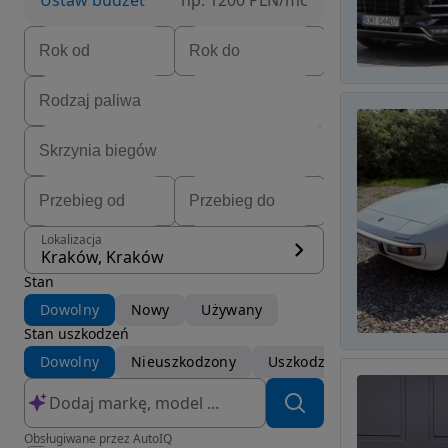
Ustaw budżet
np. 1200 PLN/mc
Lokalizacja
Kraków, Kraków
Stan
Dowolny
Nowy
Używany
Stan uszkodzeń
Dowolny
Nieuszkodzony
Uszkodzony
Obsługiwane przez AutoIQ