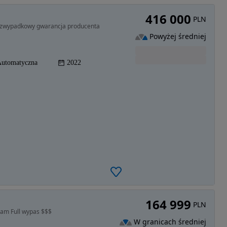
416 000
PLN
ezwypadkowy gwarancja producenta
Powyżej średniej
utomatyczna
2022
164 999
PLN
cam Full wypas $$$
W granicach średniej