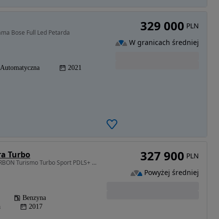
329 000
PLN
ama Bose Full Led Petarda
W granicach średniej
Automatyczna
2021
327 900
a Turbo
PLN
3996 cm3 • 550 KM • CARBON Turismo Turbo Sport PDLS+ BOSE Wentyle Panorama Alcantara
Powyżej średniej
Benzyna
a
2017