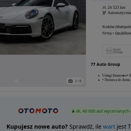
24 523 km
Automatyczn
Kraków (Małopols
Firma • Opubliko
77 Auto Group
Usługi finansowe
M
Dostawa do domu
1
/
6
ok. 40 000 aut wycenianych 
Kupujesz nowe auto?
Sprawdź, ile
wart
jest 