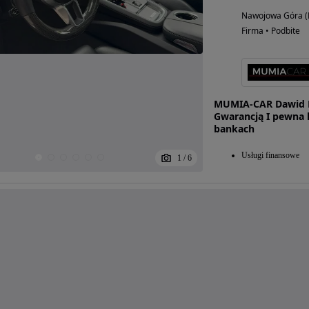
Nawojowa Góra (
Firma • Podbite
MUMIA-CAR Dawid K
Gwarancją I pewna h
bankach
Usługi finansowe
1
/
6