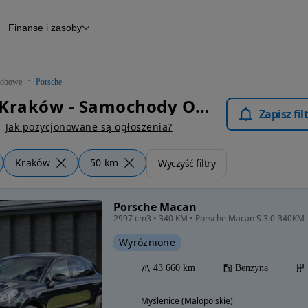
Finanse i zasoby
chody
Finansowanie
Leasing
dy
Narzędzie do wyceny samochodu
tryczne
Raport z inspekcji
obowe
Porsche
m
Raport historii pojazdu
Porsche Kraków - Samochody Osobowe
Otomoto News
Zapisz fi
wane
Jak pozycjonowane są ogłoszenia?
Kraków
50 km
Wyczyść filtry
Porsche Macan
2997 cm3 • 340 KM • Porsche Macan S 3.0-340KM 
Wyróżnione
43 660 km
Benzyna
Myślenice (Małopolskie)