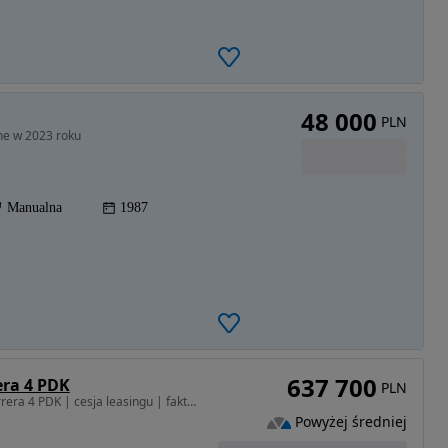
48 000
PLN
ne w 2023 roku
Manualna
1987
637 700
era 4 PDK
PLN
2981 cm3 • 385 KM • Carrera 4 PDK | cesja leasingu | faktura VAT 23%
Powyżej średniej