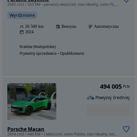
2995 cm3 • 353 KM • pierwszy właściciel, stan idealny, salon PL, gwarancja, vat 23%
Wyróżnione
26 500 km
Benzyna
Automatyczna
2024
Kraków (Małopolskie)
Prywatny sprzedawca • Opublikowano
494 005
PLN
Powyżej średniej
Porsche Macan
2894 cm3 • 440 KM • I właściciel, salon Polska, stan idealny, kolor Python Green, vat 23%