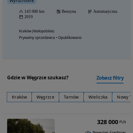
Wyróżnione
143 000 km
Benzyna
Automatyczna
2019
Kraków (Małopolskie)
Prywatny sprzedawca • Opublikowano
Gdzie w Węgrzce szukasz?
Zobacz filtry
Kraków
Węgrzce
Tarnów
Wieliczka
Nowy T
328 000
PLN
Powyżej średniej