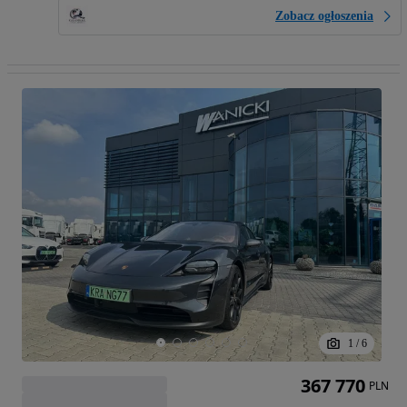
Zobacz ogłoszenia
1
/
6
367 770
PLN