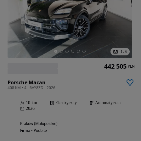
1
/
6
442 505
PLN
Porsche Macan
408 KM • 4 - 6AY8ZD - 2026
10 km
Elektryczny
Automatyczna
2026
Kraków (Małopolskie)
Firma • Podbite