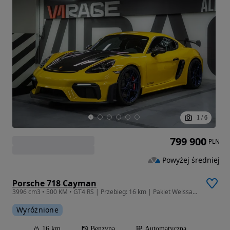
1
/
6
799 900
PLN
Powyżej średniej
Porsche 718 Cayman
3996 cm3 • 500 KM • GT4 RS | Przebieg: 16 km | Pakiet Weissach | Salon PL | FV23%
Wyróżnione
16 km
Benzyna
Automatyczna