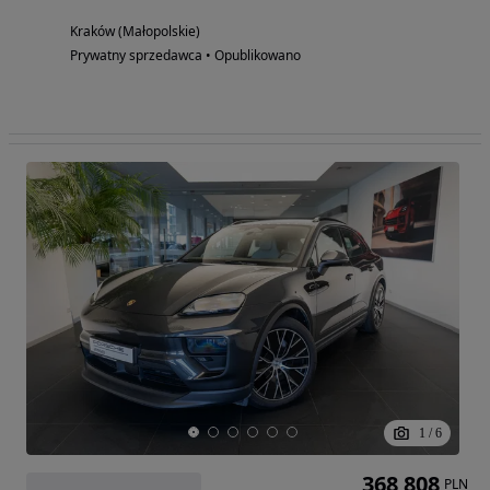
Kraków (Małopolskie)
Prywatny sprzedawca • Opublikowano
1
/
6
368 808
PLN