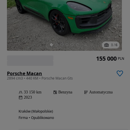
1
/
6
155 000
PLN
Porsche Macan
2894 cm3 • 440 KM • Porsche Macan Gts
33 150 km
Benzyna
Automatyczna
2023
Kraków (Małopolskie)
Firma • Opublikowano