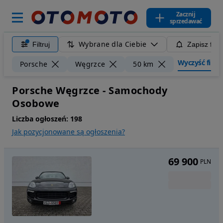
Zacznij
sprzedawać
Wybrane dla Ciebie
Filtruj
Zapisz filt
Wyczyść filtry
Porsche
Węgrzce
50 km
Porsche Węgrzce - Samochody
Osobowe
Liczba ogłoszeń:
198
Jak pozycjonowane są ogłoszenia?
69 900
PLN