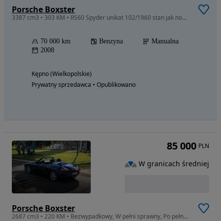
Porsche Boxster
3387 cm3 • 303 KM • RS60 Spyder unikat 102/1960 stan jak nowy cały w PPF 1 właściciel w PL
70 000 km
Benzyna
Manualna
2008
Kępno (Wielkopolskie)
Prywatny sprzedawca • Opublikowano
85 000
PLN
W granicach średniej
Porsche Boxster
2687 cm3 • 220 KM • Bezwypadkowy, W pełni sprawny, Po pełnym przeglądzie, FV 23%