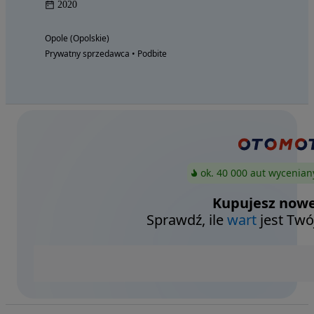
2020
Opole (Opolskie)
Prywatny sprzedawca • Podbite
ok. 40 000 aut wycenian
Kupujesz nowe
Sprawdź, ile
wart
jest Twó