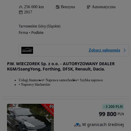
256 000 km
Benzyna
Automatyczna
2017
Tarnowskie Góry (Śląskie)
Firma • Podbite
Zobacz ogłoszenia
P.W. WIECZOREK Sp. z o.o. - AUTORYZOWANY DEALER
KGM/SsangYong, Forthing, DFSK, Renault, Dacia.
Usługi finansowe
Naprawa samochodów
Szybka naprawa
Naprawy blacharskie
-
3 200 PLN
99 800
PLN
W granicach średniej