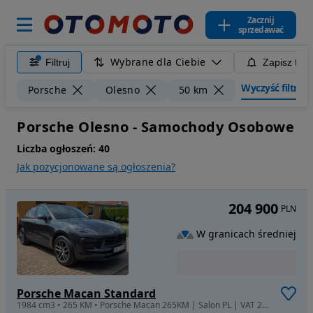
Zacznij
sprzedawać
Wybrane dla Ciebie
Filtruj
Zapisz filt
Wyczyść filtry
Porsche
Olesno
50 km
Porsche Olesno - Samochody Osobowe
Liczba ogłoszeń:
40
Jak pozycjonowane są ogłoszenia?
204 900
PLN
W granicach średniej
Porsche Macan Standard
1984 cm3 • 265 KM • Porsche Macan 265KM | Salon PL | VAT 23% | Bezwypadkowy | 1 Właściciel