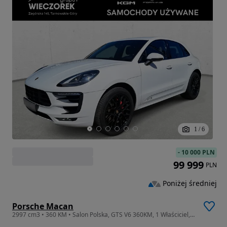
1
/
6
-
10 000 PLN
99 999
PLN
Poniżej średniej
Porsche Macan
2997 cm3 • 360 KM • Salon Polska, GTS V6 360KM, 1 Właściciel, Przedłużona Gwarancja ! ! !