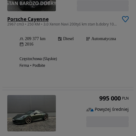
Porsche Cayenne
2967 cm3 • 250 KM • 3.0 Xenon Navi 200tyś km stan b.dobry 100%bezwypadkowy Gwarancja 12mcy
209 377 km
Diesel
Automatyczna
2016
Częstochowa (Śląskie)
Firma • Podbite
995 000
PLN
Powyżej średniej