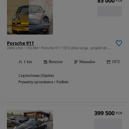
85 000
PLN
Porsche 911
2400 cm3 • 150 KM • Porsche 911 1972 złota targa , projekt do renowacji
1 km
Benzyna
Manualna
1972
Częstochowa (Śląskie)
Prywatny sprzedawca • Podbite
399 500
PLN