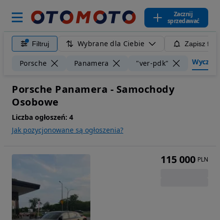
Zacznij
sprzedawać
Wybrane dla Ciebie
Filtruj
Zapisz filt
Wyczyść f
Porsche
Panamera
"ver-pdk"
Porsche Panamera - Samochody
Osobowe
Liczba ogłoszeń:
4
Jak pozycjonowane są ogłoszenia?
115 000
PLN