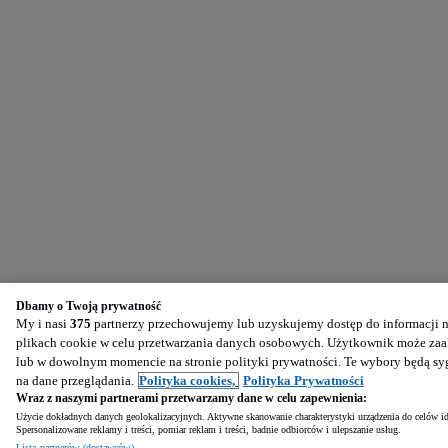
Dbamy o Twoją prywatność
My i nasi
375
partnerzy przechowujemy lub uzyskujemy dostęp do informacji na
plikach cookie w celu przetwarzania danych osobowych. Użytkownik może zaak
lub w dowolnym momencie na stronie polityki prywatności. Te wybory będą s
na dane przeglądania.
Polityka cookies,
Polityka Prywatności
Wraz z naszymi partnerami przetwarzamy dane w celu zapewnienia:
Użycie dokładnych danych geolokalizacyjnych. Aktywne skanowanie charakterystyki urządzenia do celów ide
Spersonalizowane reklamy i treści, pomiar reklam i treści, badnie odbiorców i ulepszanie usług.
Lista partnerów (dostawców)