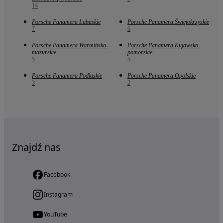
14
Porsche Panamera Lubuskie
Porsche Panamera Świętokrzyskie
7
6
Porsche Panamera Warmińsko-
Porsche Panamera Kujawsko-
mazurskie
pomorskie
5
5
Porsche Panamera Podlaskie
Porsche Panamera Opolskie
3
2
Znajdź nas
Facebook
Instagram
YouTube