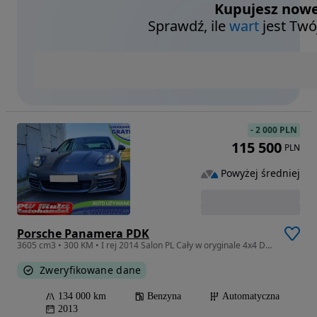
Kupujesz nowe
Sprawdź, ile
wart
jest Twó
-
2 000 PLN
115 500
PLN
Powyżej średniej
Porsche Panamera PDK
3605 cm3 • 300 KM • I rej 2014 Salon PL Cały w oryginale 4x4 Dociągi ZAMIANA GWARANCJA!
Zweryfikowane dane
134 000 km
Benzyna
Automatyczna
2013